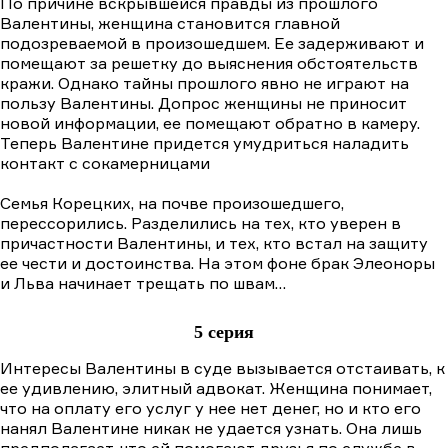
По причине вскрывшейся правды из прошлого
Валентины, женщина становится главной
подозреваемой в произошедшем. Ее задерживают и
помещают за решетку до выяснения обстоятельств
кражи. Однако тайны прошлого явно не играют на
пользу Валентины. Допрос женщины не приносит
новой информации, ее помещают обратно в камеру.
Теперь Валентине придется умудриться наладить
контакт с сокамерницами
Семья Корецких, на почве произошедшего,
перессорились. Разделились на тех, кто уверен в
причастности Валентины, и тех, кто встал на защиту
ее чести и достоинства. На этом фоне брак Элеоноры
и Льва начинает трещать по швам…
5 серия
Интересы Валентины в суде вызывается отстаивать, к
ее удивлению, элитный адвокат. Женщина понимает,
что на оплату его услуг у нее нет денег, но и кто его
нанял Валентине никак не удается узнать. Она лишь
предполагает, что ей помогают друзья по службе в