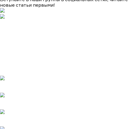
новые статьи первыми!
Подборки
Апокалипсис
Биографические
Военные
Детективы
Детективы на ТВЦ
Драмы
Комедии
Мелодрамы
Мелодрамы на Домашнем
Мистика и ужасы
Триллеры
и боевики
Турецкие сериалы
Фантастика
Фэнтази
Популярное
Верить - не верить
20.05.2025
Холодное сердце
20.05.2025
Шрам
20.05.2025