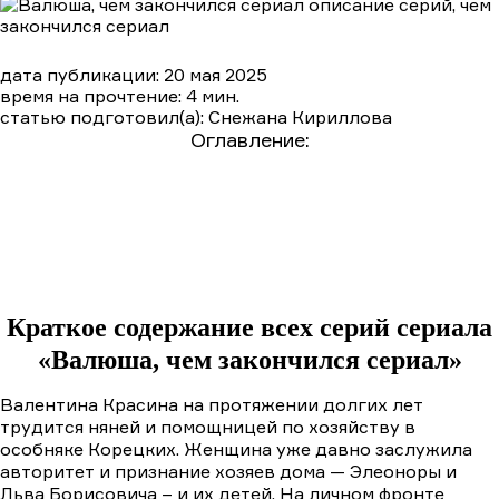
дата публикации: 20 мая 2025
время на прочтение: 4 мин.
статью подготовил(а): Снежана Кириллова
Оглавление:
Краткое содержание сериала «Валюша, чем
закончился сериал»
Подробный пересказ сюжета по сериям
1 серия
2 серия
3 серия
4 серия
5 серия
6 серия
7 серия
8 серия
Краткое содержание всех серий сериала
«Валюша, чем закончился сериал»
Валентина Красина на протяжении долгих лет
трудится няней и помощницей по хозяйству в
особняке Корецких. Женщина уже давно заслужила
авторитет и признание хозяев дома — Элеоноры и
Льва Борисовича – и их детей. На личном фронте