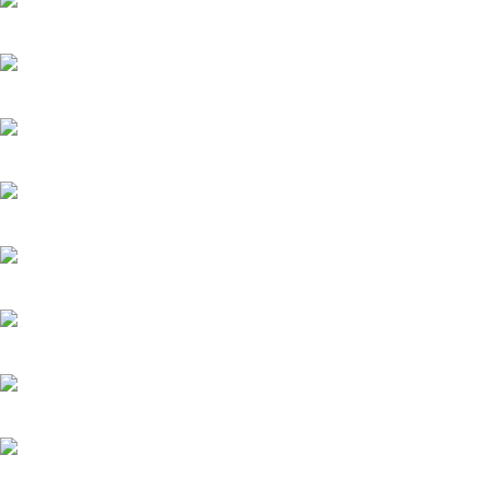
Вишенка на торте
6.06.2025
Серёжки с сапфирами
20.05.2025
Загадка на двоих-2. Пропавший пациент
20.05.2025
Мажор-4
22.05.2026
Тайфун
20.05.2025
Лучик
20.05.2025
История его служанки
6.08.2026
Убийства по пятницам
20.05.2025