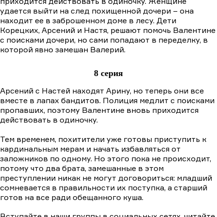
приходится действовать в одиночку. Женщине
удается выйти на след похищенной дочери – она
находит ее в заброшенном доме в лесу. Дети
Корецких, Арсений и Настя, решают помочь Валентине
с поисками дочери, но сами попадают в переделку, в
которой явно замешан Валерий.
8 серия
Арсений с Настей находят Арину, но теперь они все
вместе в лапах бандитов. Полиция медлит с поисками
пропавших, поэтому Валентине вновь приходится
действовать в одиночку.
Тем временем, похитители уже готовы приступить к
кардинальным мерам и начать избавляться от
заложников по одному. Но этого пока не происходит,
потому что два брата, замешанные в этом
преступлении никак не могут договориться: младший
сомневается в правильности их поступка, а старший
готов на все ради обещанного куша.
Вступайте в наши группы в социальных сетях, читайте