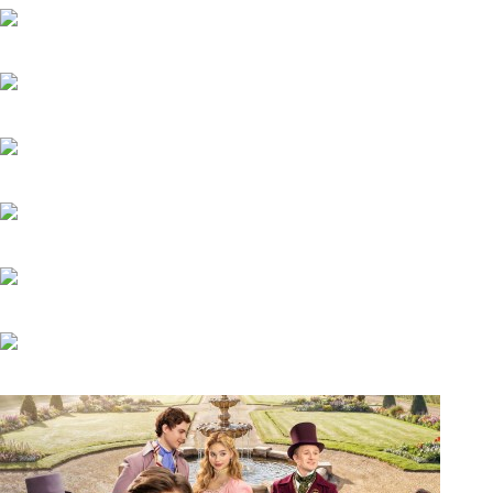
Вишенка на торте
6.06.2025
Серёжки с сапфирами
20.05.2025
Загадка на двоих-2. Пропавший пациент
20.05.2025
Мажор-4
22.05.2026
Тайфун
20.05.2025
Лучик
20.05.2025