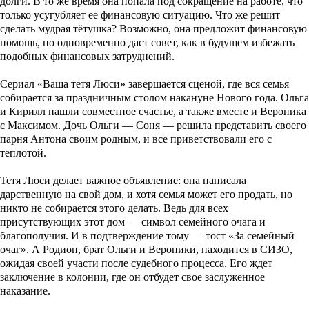
долги. В то же время она попала под сокращение на работе, что
только усугубляет ее финансовую ситуацию. Что же решит
сделать мудрая тётушка? Возможно, она предложит финансовую
помощь, но одновременно даст совет, как в будущем избежать
подобных финансовых затруднений.
Сериал «Ваша тетя Люси» завершается сценой, где вся семья
собирается за праздничным столом накануне Нового года. Ольга
и Кирилл нашли совместное счастье, а также вместе и Вероника
с Максимом. Дочь Ольги — Соня — решила представить своего
парня Антона своим родным, и все приветствовали его с
теплотой.
Тетя Люси делает важное объявление: она написала
дарственную на свой дом, и хотя семья может его продать, но
никто не собирается этого делать. Ведь для всех
присутствующих этот дом — символ семейного очага и
благополучия. И в подтверждение тому — тост «За семейный
очаг». А Родион, брат Ольги и Вероники, находится в СИЗО,
ожидая своей участи после судебного процесса. Его ждет
заключение в колонии, где он отбудет свое заслуженное
наказание.