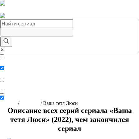
Краткое содержание сериалов
Главная
Подборки
О нас
Exact matches only
Search in title
Search in content
Главная
/
Сериалы
/
Ваша тетя Люси
Описание всех серий сериала «Ваша
тетя Люси» (2022), чем закончился
сериал