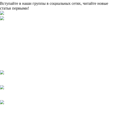
Вступайте в наши группы в социальных сетях, читайте новые
статьи первыми!
Подборки
Апокалипсис
Биографические
Военные
Детективы
Детективы
на ТВЦ
Драмы
Комедии
Мелодрамы
Мелодрамы на Домашнем
Мистика и ужасы
Триллеры и боевики
Турецкие сериалы
Фантастика
Фэнтази
Популярное
Верить - не верить
20.05.2025
Холодное сердце
20.05.2025
Шрам
20.05.2025