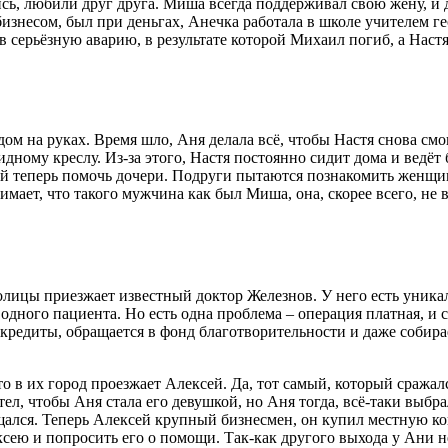
ь, любили друг друга. Миша всегда поддерживал свою жену, и д
изнесом, был при деньгах, Анечка работала в школе учителем г
в серьёзную аварию, в результате которой Михаил погиб, а Наст
дом на руках. Время шло, Аня делала всё, чтобы Настя снова смо
ному креслу. Из-за этого, Настя постоянно сидит дома и ведёт 
ак ей теперь помочь дочери. Подруги пытаются познакомить жен
имает, что такого мужчина как был Миша, она, скорее всего, не 
олицы приезжает известный доктор Железнов. У него есть уника
 одного пациента. Но есть одна проблема – операция платная, и с
ёт кредиты, обращается в фонд благотворительности и даже собира
о в их город проезжает Алексей. Да, тот самый, который сражал
ел, чтобы Аня стала его девушкой, но Аня тогда, всё-таки выбра
ащался. Теперь Алексей крупный бизнесмен, он купил местную к
сею и попросить его о помощи. Так-как другого выхода у Ани нет