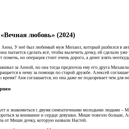
 «Вечная любовь» (2024)
нна. У неё был любимый муж Михаил, который разбился в авток
нна пытается сделать всё, чтобы вылечить дочку, ей сделали уж
 помочь, но операция стоит очень дорого, а денег взять неоткуд
хаживал за Анной, но она тогда предпочла ему его друга Михаил
ращается к нему за помощи по старой дружбе. Алексей соглашае
 время? Аня соглашается, но она даже не подозревает чем для не
ериям
анцует и знакомиться с двумя симпатичными молодыми людьми – 
роться за внимание и сердце девушки. Мише повезло больше, Ан
ла от Миши дочку, которую назвали Настей.