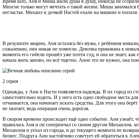
Время шло, Аня и Миша жили душа в душу, никогда не ссорилис
Многие только могут мечтать о такой жизни. Миша занимался б
несчастье. Михаил и дочкой Настей ехали на машине и попали 
В результате аварии, Аня осталась без мужа, с ребёнком инвали
сожалению, они никак не помогли. Девочка прикована к инвалид
момента его гибели прошёл уже почти год, и она не знает, к
начала жить заново, но всё тщетно. Анне это не нужно, она пон
2 серия
Однажды, у Ани и Насти появляется надежда. В их город из ст
самостоятельно ходить. И у него есть одно свободное места для
отчаивается, она начинает искать средства. Для этого она бер
не хватает, ведь операция очень дорогая.
В скором времени происходит ещё одно событие. Аня узнаёт, чт
нравилась Аня и он соперничал со своим другом Михаилом, хот
Михаилом и уехал из города, и до текущего момента не возвр
бизнес. Подруга Ани настойчиво советует ей обратиться к Алек