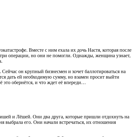
атастрофе. Вместе с ним ехала их дочь Настя, которая после
е три операции, но они не помогли. Однажды, женщина узнает,
а.
а. Сейчас он крупный бизнесмен и хочет баллотироваться на
тся дать ей необходимую сумму, но взамен просит выйти
ё это обернётся, и что ждет её впереди…
Мишей и Лёшей. Они два друга, которые пришли отдохнуть на
я выбрала его. Они начали встречаться, их отношения