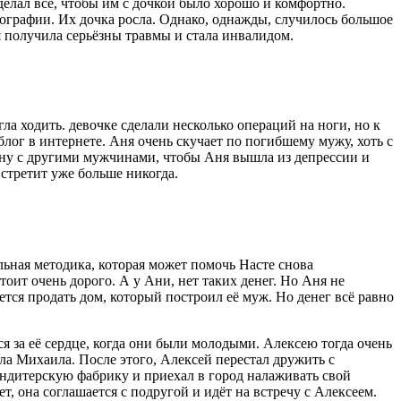
елал всё, чтобы им с дочкой было хорошо и комфортно.
еографии. Их дочка росла. Однако, однажды, случилось большое
я получила серьёзны травмы и стала инвалидом.
гла ходить. девочке сделали несколько операций на ноги, но к
блог в интернете. Аня очень скучает по погибшему мужу, хоть с
щину с другими мужчинами, чтобы Аня вышла из депрессии и
встретит уже больше никогда.
льная методика, которая может помочь Насте снова
тоит очень дорого. А у Ани, нет таких денег. Но Аня не
ется продать дом, который построил её муж. Но денег всё равно
ся за её сердце, когда они были молодыми. Алексею тогда очень
ла Михаила. После этого, Алексей перестал дружить с
ондитерскую фабрику и приехал в город налаживать свой
, она соглашается с подругой и идёт на встречу с Алексеем.