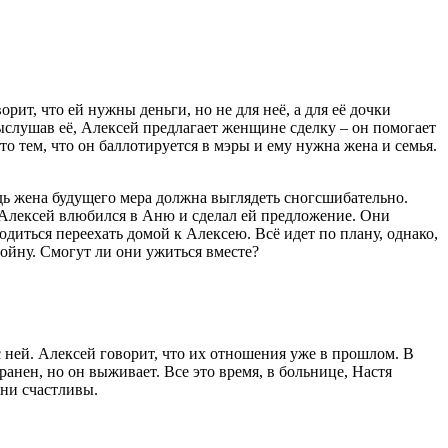
рит, что ей нужны деньги, но не для неё, а для её дочки
слушав её, Алексей предлагает женщине сделку – он помогает
это тем, что он баллотируется в мэры и ему нужна жена и семья.
дь жена будущего мера должна выглядеть сногсшибательно.
е Алексей влюбился в Аню и сделал ей предложение. Они
иться переехать домой к Алексею. Всё идет по плану, однако,
войну. Смогут ли они ужиться вместе?
с ней. Алексей говорит, что их отношения уже в прошлом. В
ранен, но он выживает. Все это время, в больнице, Настя
они счастливы.