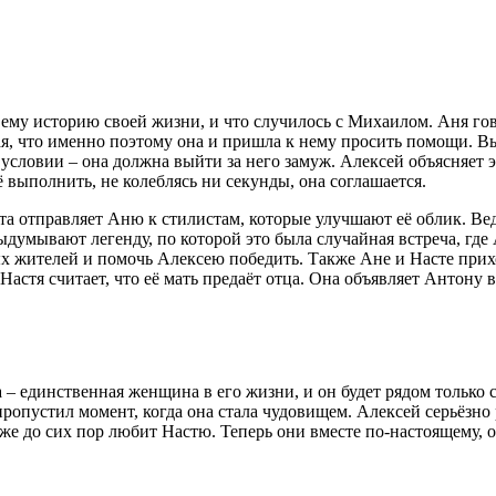
 ему историю своей жизни, и что случилось с Михаилом. Аня гово
я, что именно поэтому она и пришла к нему просить помощи. Вы
м условии – она должна выйти за него замуж. Алексей объясняет 
 выполнить, не колеблясь ни секунды, она соглашается.
та отправляет Аню к стилистам, которые улучшают её облик. Ве
ыдумывают легенду, по которой это была случайная встреча, гд
 жителей и помочь Алексею победить. Также Ане и Насте приход
Настя считает, что её мать предаёт отца. Она объявляет Антону 
 – единственная женщина в его жизни, и он будет рядом только 
пропустил момент, когда она стала чудовищем. Алексей серьёзно 
оже до сих пор любит Настю. Теперь они вместе по-настоящему, 