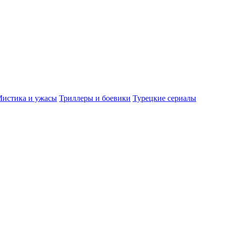
истика и ужасы
Триллеры и боевики
Турецкие сериалы