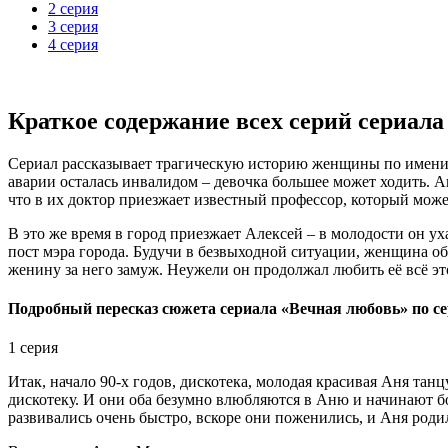
2 серия
3 серия
4 серия
Краткое содержание всех серий сериала
Сериал рассказывает трагическую историю женщины по имени А
аварии осталась инвалидом – девочка большее может ходить. А
что в их доктор приезжает известный профессор, который может
В это же время в город приезжает Алексей – в молодости он у
пост мэра города. Будучи в безвыходной ситуации, женщина об
женину за него замуж. Неужели он продолжал любить её всё это
Подробный пересказ сюжета сериала «Вечная любовь» по с
1 серия
Итак, начало 90-х годов, дискотека, молодая красивая Аня т
дискотеку. И они оба безумно влюбляются в Аню и начинают бо
развивались очень быстро, вскоре они поженились, и Аня роди