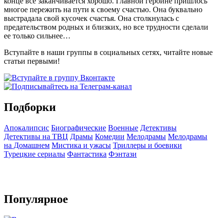
конце всё заканчивается хорошо. Главной героине пришлось
многое пережить на пути к своему счастью. Она буквально
выстрадала свой кусочек счастья. Она столкнулась с
предательством родных и близких, но все трудности сделали
ее только сильнее…
Вступайте в наши группы в социальных сетях, читайте новые
статьи первыми!
Подборки
Апокалипсис
Биографические
Военные
Детективы
Детективы на ТВЦ
Драмы
Комедии
Мелодрамы
Мелодрамы
на Домашнем
Мистика и ужасы
Триллеры и боевики
Турецкие сериалы
Фантастика
Фэнтази
Популярное