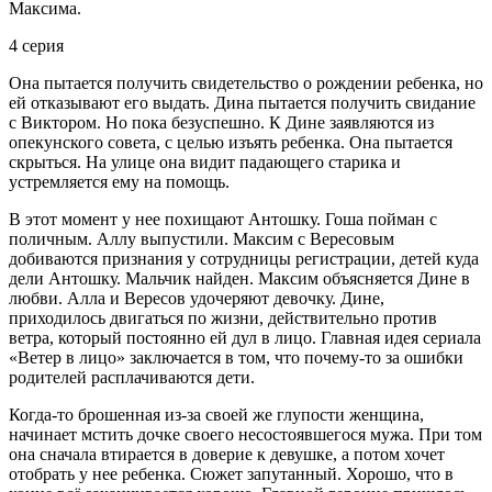
Максима.
4 серия
Она пытается получить свидетельство о рождении ребенка, но
ей отказывают его выдать. Дина пытается получить свидание
с Виктором. Но пока безуспешно. К Дине заявляются из
опекунского совета, с целью изъять ребенка. Она пытается
скрыться. На улице она видит падающего старика и
устремляется ему на помощь.
В этот момент у нее похищают Антошку. Гоша пойман с
поличным. Аллу выпустили. Максим с Вересовым
добиваются признания у сотрудницы регистрации, детей куда
дели Антошку. Мальчик найден. Максим объясняется Дине в
любви. Алла и Вересов удочеряют девочку. Дине,
приходилось двигаться по жизни, действительно против
ветра, который постоянно ей дул в лицо. Главная идея сериала
«Ветер в лицо» заключается в том, что почему-то за ошибки
родителей расплачиваются дети.
Когда-то брошенная из-за своей же глупости женщина,
начинает мстить дочке своего несостоявшегося мужа. При том
она сначала втирается в доверие к девушке, а потом хочет
отобрать у нее ребенка. Сюжет запутанный. Хорошо, что в