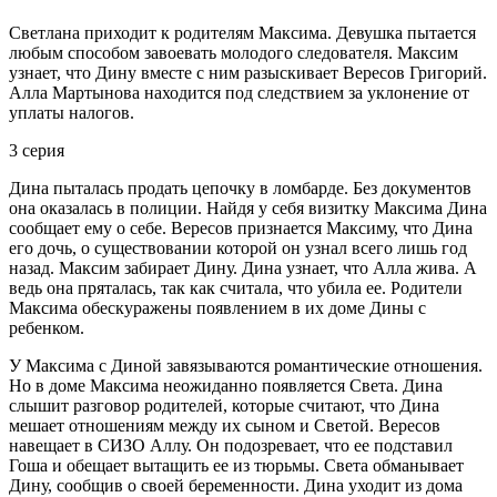
Светлана приходит к родителям Максима. Девушка пытается
любым способом завоевать молодого следователя. Максим
узнает, что Дину вместе с ним разыскивает Вересов Григорий.
Алла Мартынова находится под следствием за уклонение от
уплаты налогов.
3 серия
Дина пыталась продать цепочку в ломбарде. Без документов
она оказалась в полиции. Найдя у себя визитку Максима Дина
сообщает ему о себе. Вересов признается Максиму, что Дина
его дочь, о существовании которой он узнал всего лишь год
назад. Максим забирает Дину. Дина узнает, что Алла жива. А
ведь она пряталась, так как считала, что убила ее. Родители
Максима обескуражены появлением в их доме Дины с
ребенком.
У Максима с Диной завязываются романтические отношения.
Но в доме Максима неожиданно появляется Света. Дина
слышит разговор родителей, которые считают, что Дина
мешает отношениям между их сыном и Светой. Вересов
навещает в СИЗО Аллу. Он подозревает, что ее подставил
Гоша и обещает вытащить ее из тюрьмы. Света обманывает
Дину, сообщив о своей беременности. Дина уходит из дома