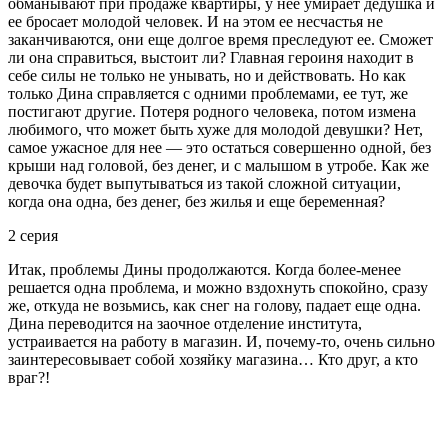
обманывают при продаже квартиры, у нее умирает дедушка и
ее бросает молодой человек. И на этом ее несчастья не
заканчиваются, они еще долгое время преследуют ее. Сможет
ли она справиться, выстоит ли? Главная героиня находит в
себе силы не только не унывать, но и действовать. Но как
только Дина справляется с одними проблемами, ее тут, же
постигают другие. Потеря родного человека, потом измена
любимого, что может быть хуже для молодой девушки? Нет,
самое ужасное для нее — это остаться совершенно одной, без
крыши над головой, без денег, и с малышом в утробе. Как же
девочка будет выпутываться из такой сложной ситуации,
когда она одна, без денег, без жилья и еще беременная?
2 серия
Итак, проблемы Дины продолжаются. Когда более-менее
решается одна проблема, и можно вздохнуть спокойно, сразу
же, откуда не возьмись, как снег на голову, падает еще одна.
Дина переводится на заочное отделение института,
устраивается на работу в магазин. И, почему-то, очень сильно
заинтересовывает собой хозяйку магазина… Кто друг, а кто
враг?!