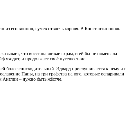
ин из его воинов, сумев отвлечь короля. В Константинополь
казывает, что восстанавливает храм, и ей бы не помешала
ейф уходит, и продолжает своё путешествие.
ней более снисходительный. Эдвард прислушивается к нему и в
ославение Папы, на три графства на юге, которые оспаривали
ём Англии – нужно быть жёстче.