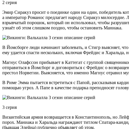
2 серия
Эмир Сиракуз просит о поединке один на один, победитель кот
а император Романос предлагает народу Сиракуз милосердие. Л
взрывчатый порошок, который он использовал, чтобы разрушить
узнаёт об этом слишком поздно, чтобы остановить Маниака.
В Йомсборге люди начинают заболевать, и Стигр выясняет, что
ему удается спасти нескольких, включая Фрейдис и Харальда, 
Магнус Олафссон прибывает в Каттегат с группой священников
отправиться в Йомсборг и договориться с Фрейдис о возвраще
престол Норвегии. Выясняется, что именно Магнус отравил му
В Риме Эмма пытается встретиться с Папой, рассказывая кардин
помощью угроз. А Папе в качестве подарка преподносят голову
3 серия
Византийская армия возвращается в Константинополь, но Лейф 
порох. Маниака и Харальда награждают титлом Спатара-канди
(бывшая Элейна) публично объявляет об этом.