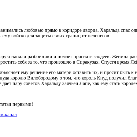
 занимались любовью прямо в коридоре дворца. Харальда спас од
ь ему войско для защиты своих границ от печенегов.
торую напали разбойники и помает прогнать злодеев. Женина расс
простить себя за то, что произошло в Сиракузах. Спустя время Л
ъясняет ему решение его матери оставить их, и просит быть к 
нуда королю Вилобородому о том, что король Кнуд получил благ
даёт пару советов Харальду Заячьей Лапе, как ему стать корол
статьи первыми!