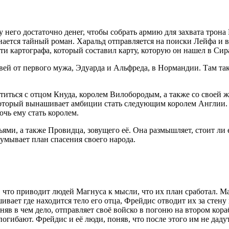
него достаточно денег, чтобы собрать армию для захвата трона 
ается тайный роман. Харальд отправляется на поиски Лейфа и ви
ти картографа, который составил карту, которую он нашел в Сир
ей от первого мужа, Эдуарда и Альфреда, в Нормандии. Там та
иться с отцом Кнуда, королем Вилобородым, а также со своей ж
оторый вынашивает амбиции стать следующим королем Англии. 
очь ему стать королем.
ями, а также Провидца, зовущего её. Она размышляет, стоит ли 
умывает план спасения своего народа.
что приводит людей Магнуса к мысли, что их план сработал. Маг
ет где находится тело его отца, Фрейдис отводит их за стену 
няв в чем дело, отправляет своё войско в погоню на втором кор
 погибают. Фрейдис и её люди, поняв, что после этого им не дад