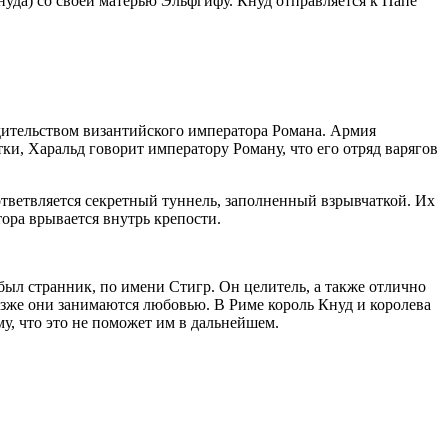
уда) со своей матерью Эльфгифу. Кнуд отправляется к Папе
дительством византийского императора Романа. Армия
ки, Харальд говорит императору Роману, что его отряд варягов
тветвляется секретный туннель, заполненный взрывчаткой. Их
ора врывается внутрь крепости.
был странник, по имени Стигр. Он целитель, а также отлично
озже они занимаются любовью. В Риме король Кнуд и королева
у, что это не поможет им в дальнейшем.