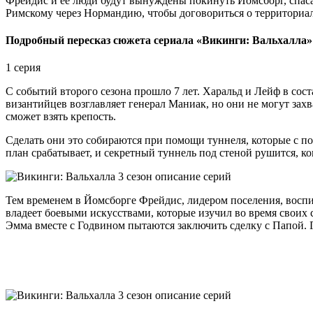
Фрейдис и её люди будут вынуждены покинуть Йомсборг, спасая
Римскому через Нормандию, чтобы договориться о территориа
Подробный пересказ сюжета сериала «Викинги: Вальхалла»
1 серия
С событий второго сезона прошло 7 лет. Харальд и Лейф в со
византийцев возглавляет генерал Маниак, но они не могут захв
сможет взять крепость.
Сделать они это собираются при помощи туннеля, которые с п
план срабатывает, и секретный туннель под стеной рушится, к
Тем временем в Йомсборге Фрейдис, лидером поселения, воспи
владеет боевыми искусствами, которые изучил во время своих 
Эмма вместе с Годвином пытаются заключить сделку с Папой. 