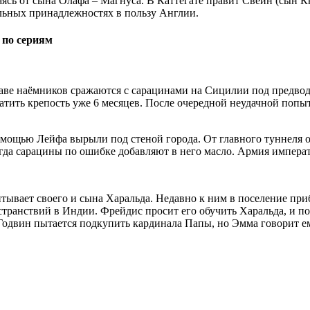
сь от сына Олафа – Магнуса. В Каттегате правит Свейн (сын Кн
льных принадлежностях в пользу Англии.
 по сериям
ставе наёмников сражаются с сарацинами на Сицилии под предво
атить крепость уже 6 месяцев. После очередной неудачной попыт
омощью Лейфа вырыли под стеной города. От главного туннеля о
огда сарацины по ошибке добавляют в него масло. Армия императ
тывает своего и сына Харальда. Недавно к ним в поселение при
странствий в Индии. Фрейдис просит его обучить Харальда, и п
Годвин пытается подкупить кардинала Папы, но Эмма говорит ем