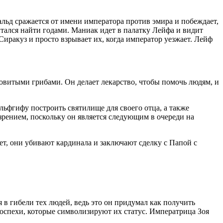
альд сражается от имени императора против эмира и побеждает,
ытался найти годами. Маниак идет в палатку Лейфа и видит
иракуз и просто взрывает их, когда император уезжает. Лейф
довитыми грибами. Он делает лекарство, чтобы помочь людям, и
ьфгифу построить святилище для своего отца, а также
зрением, поскольку он является следующим в очереди на
ает, они убивают кардинала и заключают сделку с Папой с
 в гибели тех людей, ведь это он придумал как получить
оспехи, которые символизируют их статус. Императрица Зоя