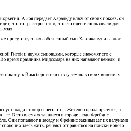
Норвегии. А Зоя передаёт Харальду ключ от своих покоев, он
дит, что тот расстроен тем, что его идеи использовали для
акузах.
кже присутствуют их собственный сын Хартаканут и герцог
еной Гитой и двумя сыновьями, которые знакомят его с
Во время праздника Мидсомара на них нападают венеды, и,
ей покинуть Йомсборг и найти эту землю в своих видениях
нус находит топор своего отца. Жители города прячутся, а
в лес. В это время оставшиеся в городе люди Фрейдис
абле. Они попадают в засаду и Фрейдис закидывает их валунами
ут спокойно здесь жить, решают отправиться на поиски нового