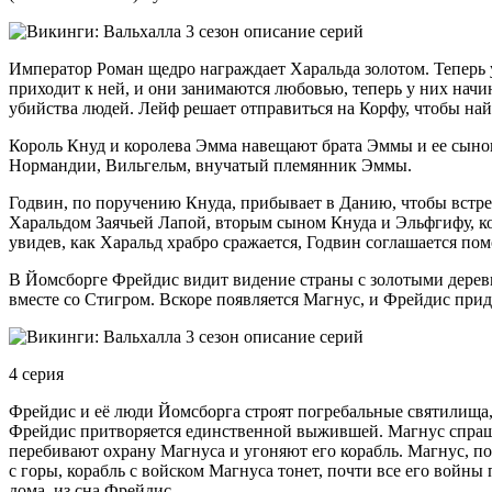
Император Роман щедро награждает Харальда золотом. Теперь у 
приходит к ней, и они занимаются любовью, теперь у них начин
убийства людей. Лейф решает отправиться на Корфу, чтобы най
Король Кнуд и королева Эмма навещают брата Эммы и ее сынов
Нормандии, Вильгельм, внучатый племянник Эммы.
Годвин, по поручению Кнуда, прибывает в Данию, чтобы встрет
Харальдом Заячьей Лапой, вторым сыном Кнуда и Эльфгифу, к
увидев, как Харальд храбро сражается, Годвин соглашается пом
В Йомсборге Фрейдис видит видение страны с золотыми деревь
вместе со Стигром. Вскоре появляется Магнус, и Фрейдис прид
4 серия
Фрейдис и её люди Йомсборга строят погребальные святилища, 
Фрейдис притворяется единственной выжившей. Магнус спрашива
перебивают охрану Магнуса и угоняют его корабль. Магнус, по
с горы, корабль с войском Магнуса тонет, почти все его войны
дома, из сна Фрейдис.