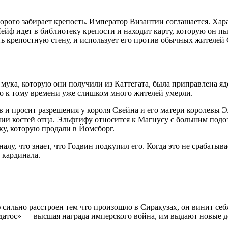
орого забирает крепость. Император Византии соглашается. Хар
ейф идет в библиотеку крепости и находит карту, которую он п
 крепостную стену, и использует его против обычных жителей С
 мука, которую они получили из Каттегата, была приправлена я
но к тому времени уже слишком много жителей умерли.
 и просит разрешения у короля Свейна и его матери королевы Эл
нии костей отца. Эльфгифу относится к Магнусу с большим подо
ку, которую продали в Йомсборг.
алу, что знает, что Годвин подкупил его. Когда это не срабатыв
 кардинала.
сильно расстроен тем что произошло в Сиракузах, он винит себя
датос» — высшая награда имперского война, им выдают новые д