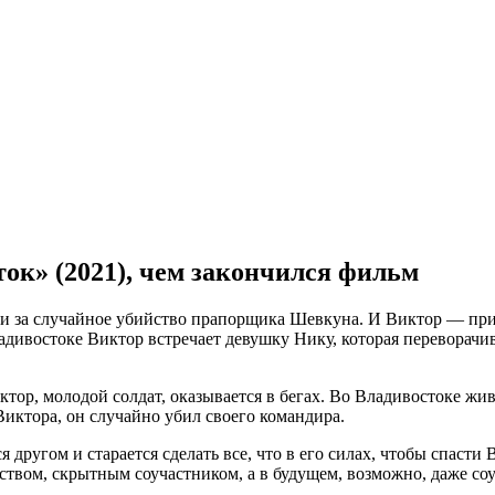
ок» (2021), чем закончился фильм
за случайное убийство прапорщика Шевкуна. И Виктор — приез
дивостоке Виктор встречает девушку Нику, которая переворачивае
тор, молодой солдат, оказывается в бегах. Во Владивостоке жи
иктора, он случайно убил своего командира.
ругом и старается сделать все, что в его силах, чтобы спасти 
еством, скрытным соучастником, а в будущем, возможно, даже со