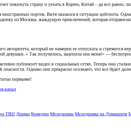
очет покинуть страну и уехать в Корею, Китай – да все равно, л
ностранных портов, Витя оказался в ситуации цейтнота. Однако
динку из Москвы, жаждущую приключений, которая отправилась
о авторитета, который не намерен ее отпускать и стремится вер
ой девушки. » Так получилось, зацепила она меня!» — бесхитро
ктивно публикует видео в социальных сетях. Теперь они сталкив
опасности. Однако они прекрасно осознают, что все будет далек
статьи первыми!
 на ТВЦ
Драмы
Комедии
Мелодрамы
Мелодрамы на Домашнем
М