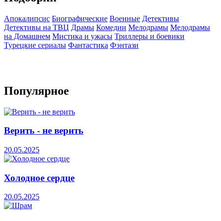
Апокалипсис
Биографические
Военные
Детективы
Детективы на ТВЦ
Драмы
Комедии
Мелодрамы
Мелодрамы
на Домашнем
Мистика и ужасы
Триллеры и боевики
Турецкие сериалы
Фантастика
Фэнтази
Популярное
Верить - не верить
20.05.2025
Холодное сердце
20.05.2025