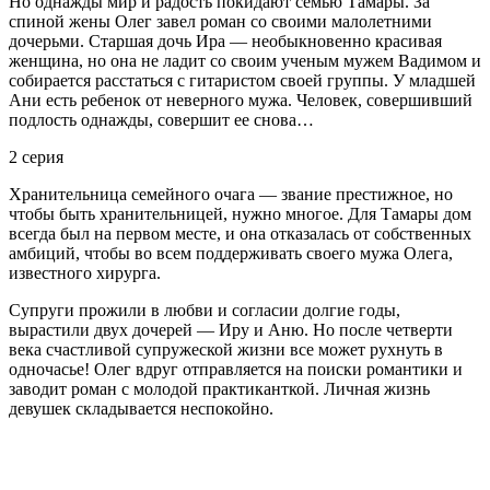
Но однажды мир и радость покидают семью Тамары. За
спиной жены Олег завел роман со своими малолетними
дочерьми. Старшая дочь Ира — необыкновенно красивая
женщина, но она не ладит со своим ученым мужем Вадимом и
собирается расстаться с гитаристом своей группы. У младшей
Ани есть ребенок от неверного мужа. Человек, совершивший
подлость однажды, совершит ее снова…
2 серия
Хранительница семейного очага — звание престижное, но
чтобы быть хранительницей, нужно многое. Для Тамары дом
всегда был на первом месте, и она отказалась от собственных
амбиций, чтобы во всем поддерживать своего мужа Олега,
известного хирурга.
Супруги прожили в любви и согласии долгие годы,
вырастили двух дочерей — Иру и Аню. Но после четверти
века счастливой супружеской жизни все может рухнуть в
одночасье! Олег вдруг отправляется на поиски романтики и
заводит роман с молодой практиканткой. Личная жизнь
девушек складывается неспокойно.