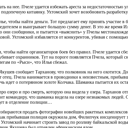
ь на нее. Пчеле удается избежать ареста за недостаточностью у
подопечную китаянку. Ухтомский хочет возобновить разработку
е, чтобы найти деньги. Тот предлагает ему принять участие в бо
обедителем и выигрывает большую сумму денег. В это же время 
что они сообщники, и пытается «выяснить» у Пчелы местонахожд
овой. Ухтомский избавляется от конкурентов, убивая с помощь
чтобы найти организаторов боев без правил. Пчеле удается сбежа
убивает охранников. Тут на пороге появляется Пчела, который сн
егам по «Рыси», что Илья сбежал.
кушев сообщает Тарханову, что полковник на него охотится. До
одит отец. Пчела нанимается в проводники к неизвестным, прибы
Речь идет о потерянном золоте Колчака. Шаманка пытается их ос
ро озеро и про смерть, которую она видела у озера. Тарханов о
рит командиру, что шаманка видела на озере незнакомых людей. 
дет в отделение полиции…
собираются продать фотографии новейших ракетных комплексов. 
о как прибывшая полиция окружила дом, Филипчук инсценирует з
хтомский начинает строить завод по розливу байкальской воды
щник Якушева был отравлен африканским ядом.