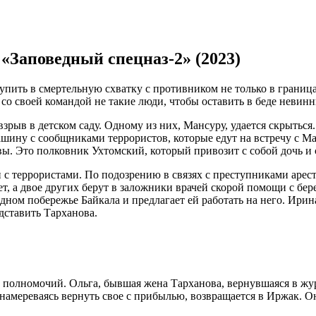
 «Заповедный спецназ-2» (2023)
упить в смертельную схватку с противником не только в граница
 со своей командой не такие люди, чтобы оставить в беде невинн
рыв в детском саду. Одному из них, Мансуру, удается скрыться.
ашину с сообщниками террористов, которые едут на встречу с М
вы. Это полковник Ухтомский, который привозит с собой дочь и
 с террористами. По подозрению в связях с преступниками аре
ет, а двое других берут в заложники врачей скорой помощи с бе
дном побережье Байкала и предлагает ей работать на него. Ирин
дставить Тарханова.
 полномочий. Ольга, бывшая жена Тарханова, вернувшаяся в жур
 намереваясь вернуть свое с прибылью, возвращается в Иржак. 