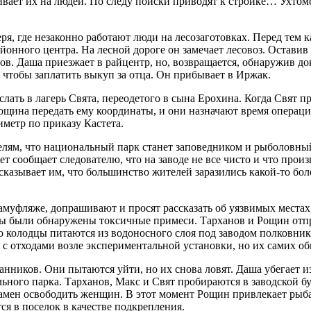
вливает их на людей. По следу поиски приводят к стройке… Ухт
ря, где незаконно работают люди на лесозаготовках. Перед тем к
айонного центра. На лесной дороге он замечает лесовоз. Оставив
бов. Даша приезжает в райцентр, но, возвращается, обнаружив д
, чтобы заплатить выкуп за отца. Он прибывает в Иржак.
ть в лагерь Свята, переодетого в сына Ерохина. Когда Свят при
 Рощина передать ему координаты, и они назначают время операц
метр по приказу Кастета.
телям, что национальный парк станет заповедником и рыболовн
ет сообщает следователю, что на заводе не все чисто и что прои
казывает им, что большинство жителей заразились какой-то боле
уфляже, допрашивают и просят рассказать об уязвимых местах,
чвы были обнаружены токсичные примеси. Тарханов и Рощин от
то колодцы питаются из водоносного слоя под заводом полковни
ра с отходами возле экспериментальной установки, но их самих
ников. Они пытаются уйти, но их снова ловят. Даша убегает из
ного парка. Тарханов, Макс и Свят пробираются в заводской бу
взамен освободить женщин. В этот момент Рощин привлекает рыб
ся в поселок в качестве подкрепления.