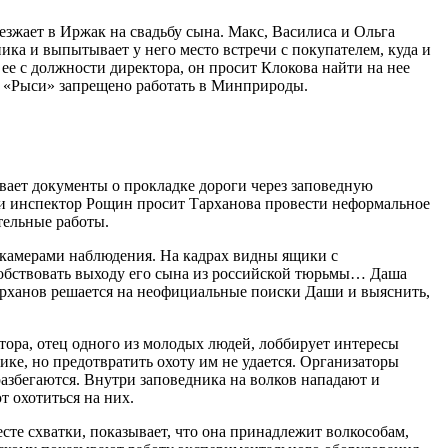
зжает в Иржак на свадьбу сына. Макс, Василиса и Ольга
ика и выпытывает у него место встречи с покупателем, куда и
ее с должности директора, он просит Клокова найти на нее
ам «Рыси» запрещено работать в Минприроды.
ает документы о прокладке дороги через заповедную
, и инспектор Рощин просит Тарханова провести неформальное
тельные работы.
 камерами наблюдения. На кадрах видны ящики с
особствовать выходу его сына из российской тюрьмы… Даша
 Тарханов решается на неофициальные поиски Даши и выяснить,
тора, отец одного из молодых людей, лоббирует интересы
ке, но предотвратить охоту им не удается. Организаторы
разбегаются. Внутри заповедника на волков нападают и
 охотиться на них.
есте схватки, показывает, что она принадлежит волкособам,