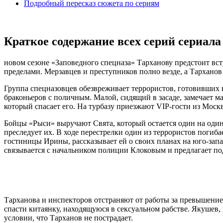
Подробный пересказ сюжета по сериям
Краткое содержание всех серий сериала
новом сезоне «Заповедного спецназа» Тарханову предстоит вст
пределами. Мерзавцев и преступников полно везде, а Тарханов
Группа спецназовцев обезвреживает террористов, готовивших вз
браконьеров с поличным. Малой, сидящий в засаде, замечает м
который спасает его. На турбазу приезжают VIP-гости из Моск
Бойцы «Рыси» выручают Свята, который остается один на один
преследует их. В ходе перестрелки один из террористов погиба
гостиницы Ирины, рассказывает ей о своих планах на юго-запа
связывается с начальником полиции Клоковым и предлагает по
Тарханова и инспекторов отстраняют от работы за превышение
спасти китаянку, находящуюся в сексуальном рабстве. Якушев,
условии, что Тарханов не пострадает.