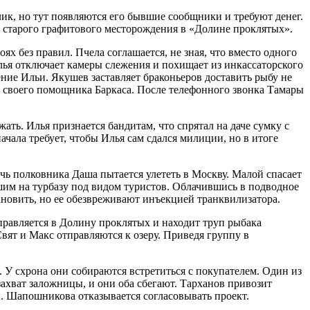
лик, но тут появляются его бывшие сообщники и требуют денег.
 старого графитового месторождения в «Долине проклятых».
ях без правил. Пчела соглашается, не зная, что вместо одного
Илья отключает камеры слежения и похищает из инкассаторского
ение Ильи. Якушев заставляет браконьеров доставить рыбу не
ю своего помощника Баркаса. После телефонного звонка Тамары
ть. Илья признается бандитам, что спрятал на даче сумку с
ачала требует, чтобы Илья сам сдался милиции, но в итоге
чь полковника Даша пытается улететь в Москву. Малой спасает
вшим на турбазу под видом туристов. Облачившись в подводное
тановить, но ее обезвреживают инъекцией транквилизатора.
тправляется в Долину проклятых и находит труп рыбака
Свят и Макс отправляются к озеру. Приведя группу в
У схрона они собираются встретиться с покупателем. Один из
ахват заложницы, и они оба сбегают. Тарханов привозит
. Шапошникова отказывается согласовывать проект.