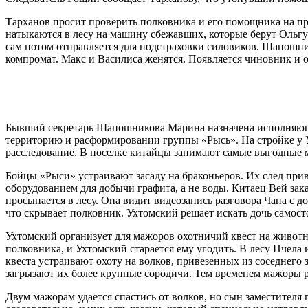
Тарханов просит проверить полковника и его помощника на пр
натыкаются в лесу на машину сбежавших, которые берут Ольгу 
сам потом отправляется для подстраховки силовиков. Шапошник
компромат. Макс и Василиса женятся. Появляется чиновник и о
Бывший секретарь Шапошникова Марина назначена исполняюще
территорию и расформировании группы «Рысь». На стройке у У
расследование. В поселке китайцы занимают самые выгодные м
Бойцы «Рыси» устраивают засаду на браконьеров. Их след при
оборудованием для добычи графита, а не воды. Китаец Вей за
просыпается в лесу. Она видит видеозапись разговора Чана с 
что скрывает полковник. Ухтомский решает искать дочь самост
Ухтомский организует для мажоров охотничий квест на животн
полковника, и Ухтомский старается ему угодить. В лесу Пчела
квеста устраивают охоту на волков, привезенных из соседнего
загрызают их более крупные сородичи. Тем временем мажоры р
Двум мажорам удается спастись от волков, но сын заместителя 