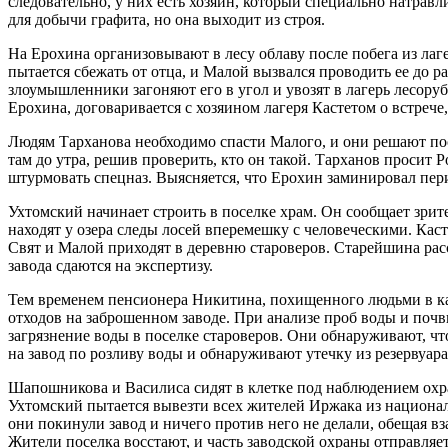
следовательно, у них есть хозяин, который специально натра
для добычи графита, но она выходит из строя.
На Ерохина организовывают в лесу облаву после побега из лаге
пытается сбежать от отца, и Малой вызвался проводить ее до р
злоумышленники загоняют его в угол и увозят в лагерь лесору
Ерохина, договаривается с хозяином лагеря Кастетом о встрече
Людям Тарханова необходимо спасти Малого, и они решают посла
там до утра, решив проверить, кто он такой. Тарханов просит
штурмовать спецназ. Выясняется, что Ерохин заминировал пери
Ухтомский начинает строить в поселке храм. Он сообщает зри
находят у озера следы лосей вперемешку с человеческими. Каст
Свят и Малой приходят в деревню староверов. Старейшина расс
завода сдаются на экспертизу.
Тем временем пенсионера Никитина, похищенного людьми в кам
отходов на заброшенном заводе. При анализе проб воды и по
загрязнение воды в поселке староверов. Они обнаруживают, ч
на завод по розливу воды и обнаруживают утечку из резервуа
Шапошникова и Василиса сидят в клетке под наблюдением охран
Ухтомский пытается вывезти всех жителей Иржака из националь
они покинули завод и ничего против него не делали, обещая 
Жители поселка восстают, и часть заводской охраны отправляет