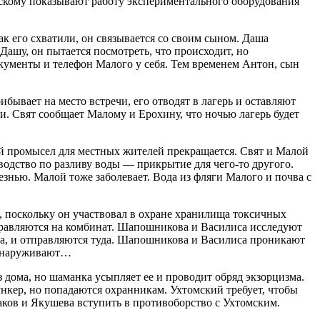
омскому показывают работу экспериментального оборудования
ак его схватили, он связывается со своим сыном. Даша
 Дашу, он пытается посмотреть, что происходит, но
окументы и телефон Малого у себя. Тем временем Антон, сын
бывает на место встречи, его отводят в лагерь и оставляют
ии. Свят сообщает Малому и Ерохину, что ночью лагерь будет
ый промысел для местных жителей прекращается. Свят и Малой
зводство по разливу воды — прикрытие для чего-то другого.
знью. Малой тоже заболевает. Вода из фляги Малого и почва с
 поскольку он участвовал в охране хранилища токсичных
правляются на комбинат. Шапошникова и Василиса исследуют
ка, и отправляются туда. Шапошникова и Василиса проникают
 обнаруживают…
 дома, но шаманка усыпляет ее и проводит обряд экзорцизма.
нкер, но попадаются охранникам. Ухтомский требует, чтобы
аков и Якушева вступить в противоборство с Ухтомским.