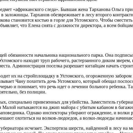
едмет «африканского следа». Бывшая жена Тарханова Ольга прие
в заложницы. Тарханов обезвреживает в лесу второго контрактн
ова становится костью в горле для Ухтомского. Чтобы сместить 
бъявляет, что Елена снята с должности директора, а всем бойц
й обязанности начальника национального парка. Она подписыв
хтомского находят труп рабочего, растерзанного диким зверем
еста. Администрация поселка разрешает китайцам начать строи
водит их на стройплощадку в Ухтомского, огороженную забором
казывает Чану похитить дочь Ухтомского, который обещал посп
дочерью и понимает, что речь идет о лечении больного ребенка.
оятельно, без полиции.
ых, специально привезенных для убийства. Заместитель губерна
 и Малой натыкаются на джип майора с убитым кабаном в багажни
 заповедника. Однако инспекторы убирают ограждение, и волки 
ешают охотиться на волков-людоедов, а волки-людоеды начинают
губернатора исчезает. Экспертиза шерсти, найденной в лесу на м