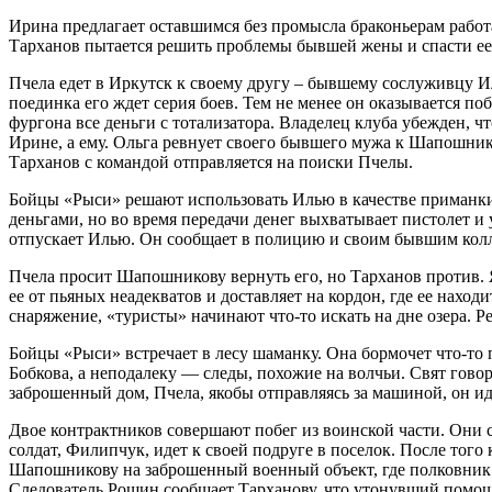
Ирина предлагает оставшимся без промысла браконьерам работат
Тарханов пытается решить проблемы бывшей жены и спасти ее 
Пчела едет в Иркутск к своему другу – бывшему сослуживцу Иль
поединка его ждет серия боев. Тем не менее он оказывается п
фургона все деньги с тотализатора. Владелец клуба убежден, 
Ирине, а ему. Ольга ревнует своего бывшего мужа к Шапошник
Тарханов с командой отправляется на поиски Пчелы.
Бойцы «Рыси» решают использовать Илью в качестве приманки, 
деньгами, но во время передачи денег выхватывает пистолет и 
отпускает Илью. Он сообщает в полицию и своим бывшим колл
Пчела просит Шапошникову вернуть его, но Тарханов против. Я
ее от пьяных неадекватов и доставляет на кордон, где ее нах
снаряжение, «туристы» начинают что-то искать на дне озера. 
Бойцы «Рыси» встречает в лесу шаманку. Она бормочет что-то п
Бобкова, а неподалеку — следы, похожие на волчьи. Свят гово
заброшенный дом, Пчела, якобы отправляясь за машиной, он и
Двое контрактников совершают побег из воинской части. Они 
солдат, Филипчук, идет к своей подруге в поселок. После тог
Шапошникову на заброшенный военный объект, где полковник У
Следователь Рощин сообщает Тарханову, что утонувший помо