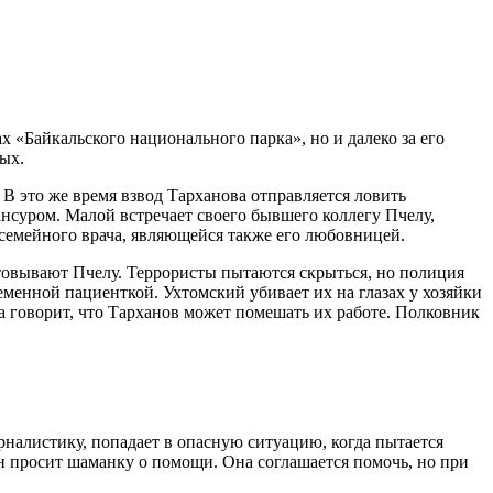
х «Байкальского национального парка», но и далеко за его
ых.
 В это же время взвод Тарханова отправляется ловить
ансуром. Малой встречает своего бывшего коллегу Пчелу,
 семейного врача, являющейся также его любовницей.
стовывают Пчелу. Террористы пытаются скрыться, но полиция
ременной пациенткой. Ухтомский убивает их на глазах у хозяйки
а говорит, что Тарханов может помешать их работе. Полковник
налистику, попадает в опасную ситуацию, когда пытается
Он просит шаманку о помощи. Она соглашается помочь, но при