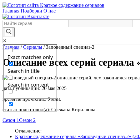
Краткое содержание сериалов
Главная
Подборки
О нас
Главная
/
Сериалы
/
Заповедный спецназ-2
Exact matches only
Описание всех серий сериала 
Search in title
Search in content
дата публикации: 20 мая 2025
время на прочтение: 9 мин.
статью подготовил(а): Снежана Кириллова
Сезон 1
Сезон 2
Оглавление:
Краткое содержание сериала «Заповедный спецназ-2» (20