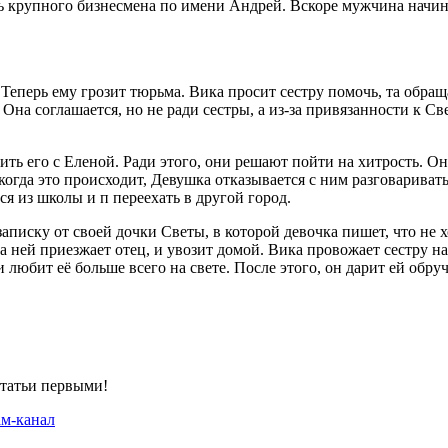
ь крупного бизнесмена по имени Андрей. Вскоре мужчина начина
. Теперь ему грозит тюрьма. Вика просит сестру помочь, та обра
. Она соглашается, но не ради сестры, а из-за привязанности к
ть его с Еленой. Ради этого, они решают пойти на хитрость. Он
 когда это происходит, Девушка отказывается с ним разговариват
ся из школы и п переехать в другой город.
писку от своей дочки Светы, в которой девочка пишет, что не хо
за ней приезжает отец, и увозит домой. Вика провожает сестру на
и любит её больше всего на свете. После этого, он дарит ей обр
статьи первыми!