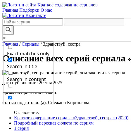
Краткое содержание сериалов
Главная
Подборки
О нас
Главная
/
Сериалы
/
Здравствуй, сестра
Exact matches only
Описание всех серий сериала «
Search in title
Search in content
дата публикации: 20 мая 2025
время на прочтение: 5 мин.
статью подготовил(а): Снежана Кириллова
Оглавление:
Краткое содержание сериала «Здравствуй, сестра» (2020)
Подробный пересказ сюжета по сериям
1 серия