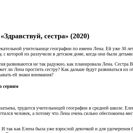
«Здравствуй, сестра» (2020)
ательной учительнице географии по имени Лена. Ей уже 30 лет, 
 с которой их разлучили в детском доме, когда они были детьми
тия развиваются не так радужно, как планировала Лена. Сестра В
ожет ли Лена простить сестру? Как дальше будут развиваться их
зывать ей знаки внимания?
о сериям
атьева, трудится учительницей географии в средней школе. Елен
ретился человек, а потому что Лена очень сильно обеспокоена м
 И так как Елена была уже взрослой девочкой и для удочерения 