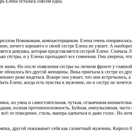
рь Елена осталась совсем одна.
иллом Новиковым, компьютерщиком. Елена очень понравилась мо
ию, ничего хорошего о своей сестре Елена не узнает. А наоборот
ется девушка, которая представляется сестрой Елене. Сначала Ле
ко сёстры, и у Елены пропадают все сомнения. Она уверена, что э
еле жива. Но после появления сестры на личном фронте у главной
не обошлось без другой женщины. Вика приехала к сестре из друго
ают реже видеться. Вскоре она узнает, что они встречались, а 
быть Елене, когда есть чувства к мужчине, но и сестру не хочется
мна, но умна и самостоятельная, чуткая, отзывчивая внимательн
шая, полная противоположность. Буйная, импульсивная, часто 
всё: ее поведение, стиль, манера одеваться и даже голос. Но хо
япка, другой показывает себя как галантный мужчина. Кирилл б