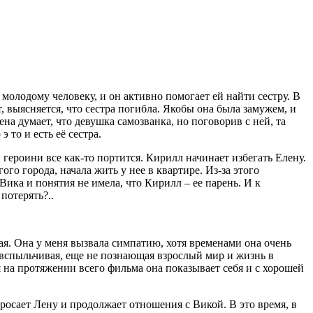
лодому человеку, и он активно помогает ей найти сестру. В
, выясняется, что сестра погибла. Якобы она была замужем, и
на думает, что девушка самозванка, но поговорив с ней, та
 то и есть её сестра.
 героини все как-то портится. Кирилл начинает избегать Елену.
го города, начала жить у нее в квартире. Из-за этого
Вика и понятия не имела, что Кирилл – ее парень. И к
 потерять?..
ая. Она у меня вызвала симпатию, хотя временами она очень
вспыльчивая, еще не познающая взрослый мир и жизнь в
тя на протяжении всего фильма она показывает себя и с хорошей
росает Лену и продолжает отношения с Викой. В это время, в