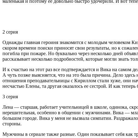
маленькая и поэтому её довольно быстро удочерили. И вот тепе
2 серия
Однажды главная героиня знакомится с молодым человеком Кир
скором времени поиски приносят свои результаты, но к сожален
погибла при пожаре. Но буквально через несколько дней объявля
рассказывает несколько подробностей, которые могли знать толь
И к счастью на этот раз все подтверждается и Вика на самом д
А чуть позже выясняется, что на это была причина. Дело здесь 
отношения преподавательницы с Кириллом стали хуже, они начин
несчастью Елены, та другая оказалось ее сестрой. И как теперь 
3 серия
Лена — старшая, работает учительницей в школе, одинока, скро
нерешительная, особенно в общении с мужчинами. Вика — млад
большом городе. Вика у меня не вызвала симпатии. Раздражало 
стороны.
Мужчины в сериале также разные. Один показывает себя как тр