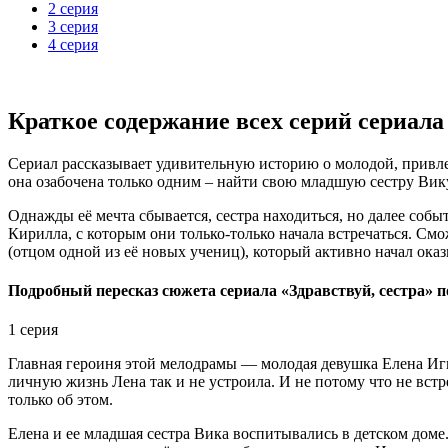
2 серия
3 серия
4 серия
Краткое содержание всех серий сериала 
Сериал рассказывает удивительную историю о молодой, привлек
она озабочена только одним – найти свою младшую сестру Вику,
Однажды её мечта сбывается, сестра находиться, но далее собы
Кирилла, с которым они только-только начала встречаться. См
(отцом одной из её новых учениц), который активно начал ока
Подробный пересказ сюжета сериала «Здравствуй, сестра» п
1 серия
Главная героиня этой мелодрамы — молодая девушка Елена Игн
личную жизнь Лена так и не устроила. И не потому что не вст
только об этом.
Елена и ее младшая сестра Вика воспитывались в детском доме.