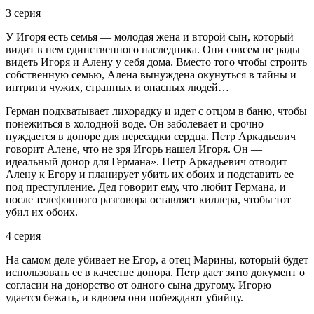
3 серия
У Игоря есть семья — молодая жена и второй сын, который
видит в нем единственного наследника. Они совсем не рады
видеть Игоря и Алену у себя дома. Вместо того чтобы строить
собственную семью, Алена вынуждена окунуться в тайны и
интриги чужих, странных и опасных людей…
Герман подхватывает лихорадку и идет с отцом в баню, чтобы
понежиться в холодной воде. Он заболевает и срочно
нуждается в доноре для пересадки сердца. Петр Аркадьевич
говорит Алене, что не зря Игорь нашел Игоря. Он —
идеальный донор для Германа». Петр Аркадьевич отводит
Алену к Егору и планирует убить их обоих и подставить ее
под преступление. Дед говорит ему, что любит Германа, и
после телефонного разговора оставляет киллера, чтобы тот
убил их обоих.
4 серия
На самом деле убивает не Егор, а отец Марины, который будет
использовать ее в качестве донора. Петр дает зятю документ о
согласии на донорство от одного сына другому. Игорю
удается бежать, и вдвоем они побеждают убийцу.