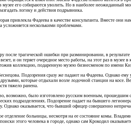
 в музее его собираются уволить. Но в наиболее неожиданный м
разгадать логику и действия подрывника.
торая привлекла Фадеева в качестве консультанта. Вместе они н
ра усложняется несколькими проблемами.
ру после трагической ошибки при разминировании, в результат
езет, и он теряет очередное место работы, на этот раз в музее в 
чтожив коллекцию, подаренную музею бизнесменом по имени К
еснецова. Подозрения сразу же падают на Фадеева. Однако ему 
 друзьями, которые отдыхали возле лодочной станции на косе. В
астя тяжело ранена.
тво, возможно, было изготовлено русским военным, прошедшим 
еских подразделениях. Подозрение падает на бывшего легионер
. Однако оказывается, что бывший офицер совершенно непричас
ое отделение больницы, несмотря на ее состояние комы. Владим
 поиски этого человека в городе, однако сам Крокодил оказывае