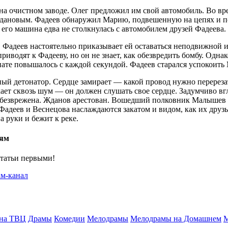
а очистном заводе. Олег предложил им свой автомобиль. Во вре
о Ждановым. Фадеев обнаружил Марию, подвешенную на цепях и 
 его машина едва не столкнулась с автомобилем друзей Фадеева.
 Фадеев настоятельно приказывает ей оставаться неподвижной и 
иводят к Фадееву, но он не знает, как обезвредить бомбу. Однак
те повышалось с каждой секундой. Фадеев старался успокоить М
ый детонатор. Сердце замирает — какой провод нужно перерезать
т сквозь шум — он должен слушать свое сердце. Задумчиво вгля
 обезврежена. Жданов арестован. Вошедший полковник Малышев б
 Фадеев и Веснецова наслаждаются закатом и видом, как их дру
 руки и бежит к реке.
иям
статьи первыми!
 на ТВЦ
Драмы
Комедии
Мелодрамы
Мелодрамы на Домашнем
М