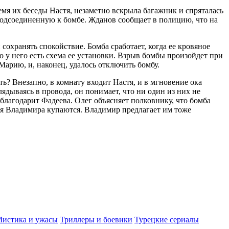
мя их беседы Настя, незаметно вскрыла багажник и спряталась
подсоединенную к бомбе. Жданов сообщает в полицию, что на
сохранять спокойствие. Бомба сработает, когда ее кровяное
о у него есть схема ее установки. Взрыв бомбы произойдет при
арию, и, наконец, удалось отключить бомбу.
? Внезапно, в комнату входит Настя, и в мгновение ока
дываясь в провода, он понимает, что ни один из них не
лагодарит Фадеева. Олег объясняет полковнику, что бомба
зья Владимира купаются. Владимир предлагает им тоже
истика и ужасы
Триллеры и боевики
Турецкие сериалы