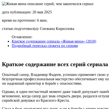
дата публикации: 20 мая 2025
время на прочтение: 6 мин.
статью подготовил(а): Снежана Кириллова
Оглавление:
Краткое содержание сериала «Живая мина» (2018)
Подробный пересказ сюжета по сериям
Краткое содержание всех серий сериала
Опытный сапер, Владимир Фадеев, успешно применяет свою ун
безупречная профессиональная мастерство обеспечивает ему 
он надежный ориентир в борьбе с опасностями.
Однако, в один несчастный момент даже такой допускает ошиб
мгновение, когда сапер дал знак открыть двери, раздался огл
сирийской девушки из Красного Креста.
Стыд и боль окутывают его душу, и он в борьбе с этими чувст