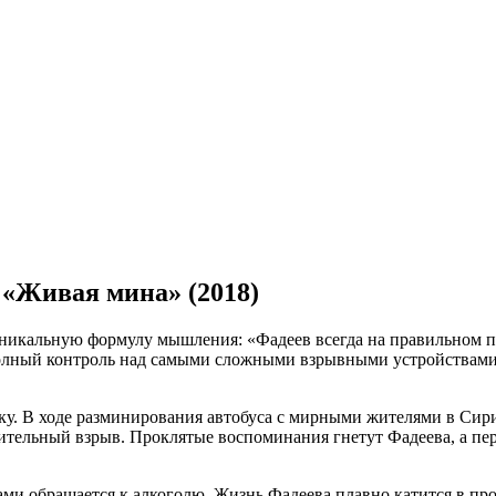
 «Живая мина» (2018)
икальную формулу мышления: «Фадеев всегда на правильном пут
полный контроль над самыми сложными взрывными устройствами
ку. В ходе разминирования автобуса с мирными жителями в Сир
ушительный взрыв. Проклятые воспоминания гнетут Фадеева, а пе
вами обращается к алкоголю. Жизнь Фадеева плавно катится в пр