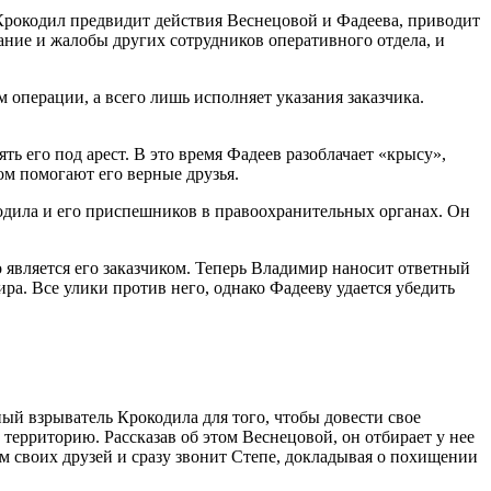
 Крокодил предвидит действия Веснецовой и Фадеева, приводит
ание и жалобы других сотрудников оперативного отдела, и
 операции, а всего лишь исполняет указания заказчика.
ь его под арест. В это время Фадеев разоблачает «крысу»,
ом помогают его верные друзья.
окодила и его приспешников в правоохранительных органах. Он
о является его заказчиком. Теперь Владимир наносит ответный
ра. Все улики против него, однако Фадееву удается убедить
ый взрыватель Крокодила для того, чтобы довести свое
территорию. Рассказав об этом Веснецовой, он отбирает у нее
ом своих друзей и сразу звонит Степе, докладывая о похищении