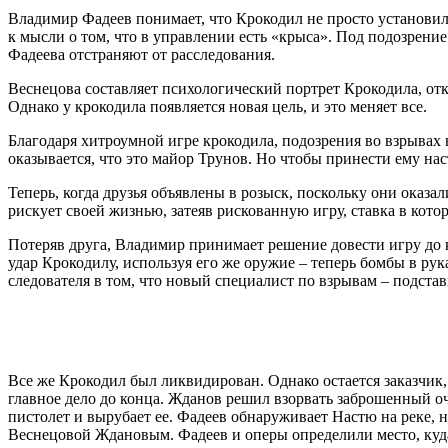
Владимир Фадеев понимает, что Крокодил не просто установил 
к мысли о том, что в управлении есть «крыса». Под подозрени
Фадеева отстраняют от расследования.
Веснецова составляет психологический портрет Крокодила, откр
Однако у крокодила появляется новая цель, и это меняет все.
Благодаря хитроумной игре крокодила, подозрения во взрывах 
оказывается, что это майор Трунов. Но чтобы принести ему на
Теперь, когда друзья объявлены в розыск, поскольку они оказа
рискует своей жизнью, затеяв рискованную игру, ставка в кот
Потеряв друга, Владимир принимает решение довести игру до ко
удар Крокодилу, используя его же оружие – теперь бомбы в рук
следователя в том, что новый специалист по взрывам – подст
Все же Крокодил был ликвидирован. Однако остается заказчик
главное дело до конца. Жданов решил взорвать заброшенный оч
пистолет и вырубает ее. Фадеев обнаруживает Настю на реке, 
Веснецовой Ждановым. Фадеев и оперы определили место, куд