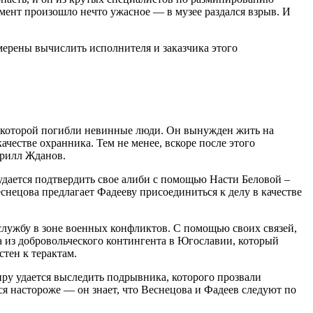
омент произошло нечто ужасное — в музее раздался взрыв. И
амерены вычислить исполнителя и заказчика этого
е которой погибли невинные люди. Он вынужден жить на
качестве охранника. Тем не менее, вскоре после этого
ирилл Жданов.
удается подтвердить свое алиби с помощью Насти Беловой –
еснецова предлагает Фадееву присоединиться к делу в качестве
службу в зоне военных конфликтов. С помощью своих связей,
а из добровольческого контингента в Югославии, который
тен к терактам.
иру удается выследить подрывника, которого прозвали
тся настороже — он знает, что Веснецова и Фадеев следуют по