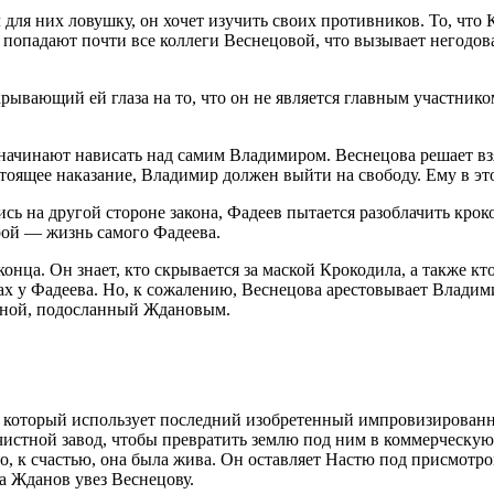
для них ловушку, он хочет изучить своих противников. То, что
е попадают почти все коллеги Веснецовой, что вызывает негодов
ывающий ей глаза на то, что он не является главным участником
начинают нависать над самим Владимиром. Веснецова решает взят
стоящее наказание, Владимир должен выйти на свободу. Ему в эт
лись на другой стороне закона, Фадеев пытается разоблачить кр
орой — жизнь самого Фадеева.
нца. Он знает, кто скрывается за маской Крокодила, а также кт
ах у Фадеева. Но, к сожалению, Веснецова арестовывает Владими
авной, подосланный Ждановым.
, который использует последний изобретенный импровизированн
истной завод, чтобы превратить землю под ним в коммерческую 
но, к счастью, она была жива. Он оставляет Настю под присмотр
а Жданов увез Веснецову.