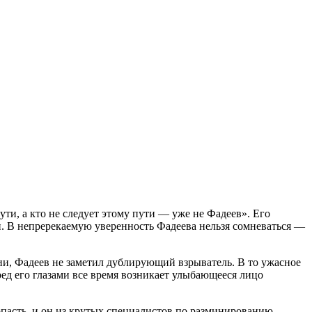
и, а кто не следует этому пути — уже не Фадеев». Его
. В непререкаемую уверенность Фадеева нельзя сомневаться —
ии, Фадеев не заметил дублирующий взрыватель. В то ужасное
ред его глазами все время возникает улыбающееся лицо
опасть, и он из крутых специалистов по разминированию