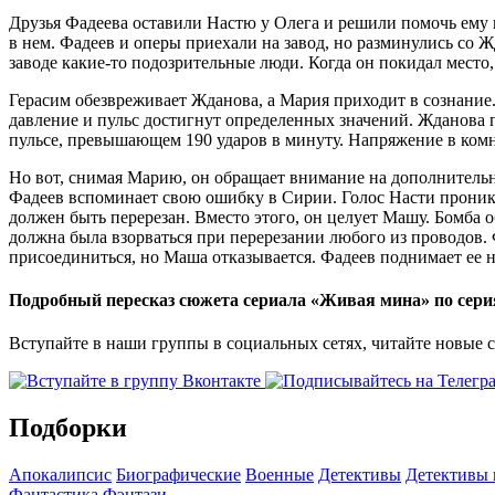
Друзья Фадеева оставили Настю у Олега и решили помочь ему н
в нем. Фадеев и оперы приехали на завод, но разминулись с
заводе какие-то подозрительные люди. Когда он покидал место,
Герасим обезвреживает Жданова, а Мария приходит в сознание.
давление и пульс достигнут определенных значений. Жданова пр
пульсе, превышающем 190 ударов в минуту. Напряжение в комна
Но вот, снимая Марию, он обращает внимание на дополнительн
Фадеев вспоминает свою ошибку в Сирии. Голос Насти проникае
должен быть перерезан. Вместо этого, он целует Машу. Бомба
должна была взорваться при перерезании любого из проводов.
присоединиться, но Маша отказывается. Фадеев поднимает ее на
Подробный пересказ сюжета сериала «Живая мина» по сер
Вступайте в наши группы в социальных сетях, читайте новые 
Подборки
Апокалипсис
Биографические
Военные
Детективы
Детективы
Фантастика
Фэнтази