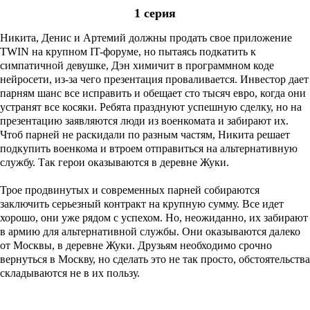
1 серия
Никита, Денис и Артемий должны продать свое приложение
TWIN на крупном IT-форуме, но пытаясь подкатить к
симпатичной девушке, Дэн химичит в программном коде
нейросети, из-за чего презентация проваливается. Инвестор дает
парням шанс все исправить и обещает сто тысяч евро, когда они
устранят все косяки. Ребята празднуют успешную сделку, но на
презентацию заявляются люди из военкомата и забирают их.
Чтоб парней не раскидали по разным частям, Никита решает
подкупить военкома и втроем отправиться на альтернативную
службу. Так герои оказываются в деревне Жуки.
Трое продвинутых и современных парней собираются
заключить серьезный контракт на крупную сумму. Все идет
хорошо, они уже рядом с успехом. Но, неожиданно, их забирают
в армию для альтернативной службы. Они оказываются далеко
от Москвы, в деревне Жуки. Друзьям необходимо срочно
вернуться в Москву, но сделать это не так просто, обстоятельства
складываются не в их пользу.