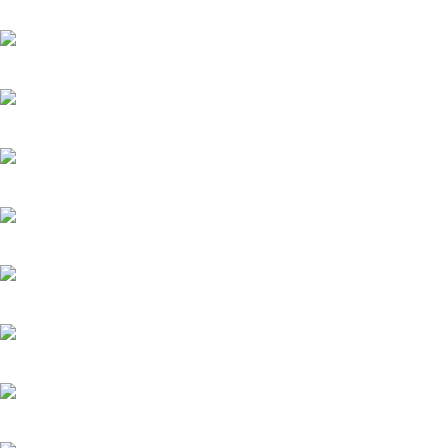
Популярное
Верить - не верить
20.05.2025
Холодное сердце
20.05.2025
Шрам
20.05.2025
Вишенка на торте
6.06.2025
Серёжки с сапфирами
20.05.2025
Загадка на двоих-2. Пропавший пациент
20.05.2025
Мажор-4
22.05.2026