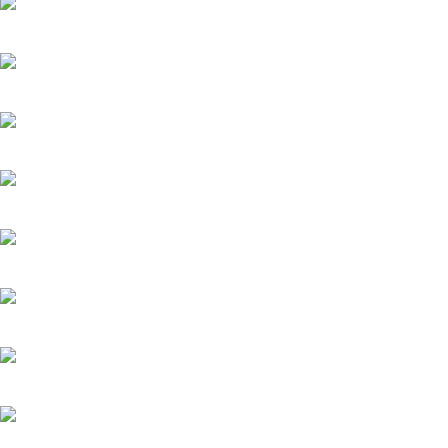
Тайфун
20.05.2025
Лучик
20.05.2025
История его служанки
6.08.2026
Убийства по пятницам
20.05.2025
Яблоневый сад
20.05.2025
Феникс
20.05.2025
Загадка на двоих-3. Развод
20.05.2025
Терапия любовью