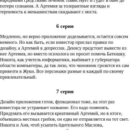
народными средствами лечения. Пьянствует и гудит в бане до
потери сознания. А Артемия за толерантные взгляды и
терпимость к меньшинствам скидывают с моста.
6 серия
Медленно, но верно приложение доделывается, остается совсем
немного. Но как быть, если инвестор прислал правки по
дизайну, а Артемий в депрессии. Денису предстоит вывести из
нее Артемия, но вместо психолога он просит помочь Батюшку.
Никита, как учитель информатики, выбивает у губернатора
области компьютеры, да так лихо, что чиновник грозится их сам
привезти в Жуки. Все персонажи разные и каждый по-своему
привлекательный.
7 серия
Дизайн приложения готов, функционал тоже, на этот раз
инвестора не устраивает название. Его надо поменять.
Придумать его вызывается креативный Артемий, но в итоге,
объевшись местных грибов, он едва не отправляется на тот свет.
Никита и Аня, чтоб усыпить бдительного Маслова,