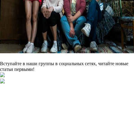
Вступайте в наши группы в социальных сетях, читайте новые
статьи первыми!
Подборки
Апокалипсис
Биографические
Военные
Детективы
Детективы
на ТВЦ
Драмы
Комедии
Мелодрамы
Мелодрамы на Домашнем
Мистика и ужасы
Триллеры и боевики
Турецкие сериалы
Фантастика
Фэнтази