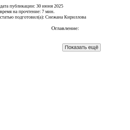
дата публикации: 30 июня 2025
время на прочтение: 7 мин.
статью подготовил(а): Снежана Кириллова
Сезон 1
Сезон 2
Сезон 3
Сезон 4
Оглавление:
Краткое содержание сериала «Жуки 1 сезон» (2019)
Подробный пересказ сюжета по сериям
1 серия
2 серия
Показать ещё
5 серия
6 серия
7 серия
8 серия
9 серия
3 серия
4 серия
10 серия
11 серия
12 серия
13 серия
14 серия
15 серия
16 серия
Чем закончится сериал «Жуки 1 сезон» (2019).