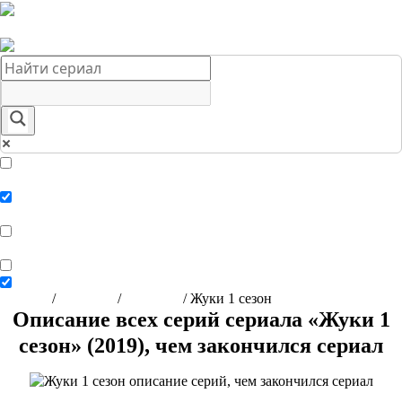
Краткое содержание сериалов
Главная
Подборки
О нас
Exact matches only
Search in title
Search in content
Главная
/
Сериалы
/
Комедии
/
Жуки 1 сезон
Описание всех серий сериала «Жуки 1
сезон» (2019), чем закончился сериал