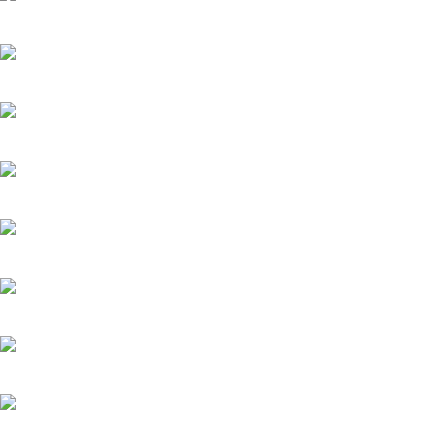
Мажор-4
22.05.2026
Тайфун
20.05.2025
Лучик
20.05.2025
История его служанки
6.08.2026
Убийства по пятницам
20.05.2025
Яблоневый сад
20.05.2025
Феникс
20.05.2025
Загадка на двоих-3. Развод
20.05.2025