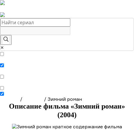
Краткое содержание сериалов
Главная
Подборки
О нас
Exact matches only
Search in title
Search in content
Главная
/
Фильмы
/
Зимний роман
Описание фильма «Зимний роман»
(2004)