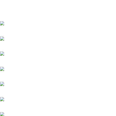
и боевики
Турецкие сериалы
Фантастика
Фэнтази
Популярное
Верить - не верить
20.05.2025
Холодное сердце
20.05.2025
Шрам
20.05.2025
Вишенка на торте
6.06.2025
Серёжки с сапфирами
20.05.2025
Загадка на двоих-2. Пропавший пациент
20.05.2025