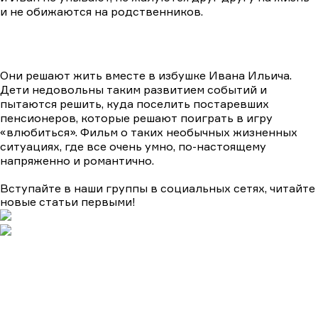
и не обижаются на родственников.
Они решают жить вместе в избушке Ивана Ильича.
Дети недовольны таким развитием событий и
пытаются решить, куда поселить постаревших
пенсионеров, которые решают поиграть в игру
«влюбиться». Фильм о таких необычных жизненных
ситуациях, где все очень умно, по-настоящему
напряженно и романтично.
Вступайте в наши группы в социальных сетях, читайте
новые статьи первыми!
Подборки
Апокалипсис
Биографические
Военные
Детективы
Детективы на ТВЦ
Драмы
Комедии
Мелодрамы
Мелодрамы на Домашнем
Мистика и ужасы
Триллеры