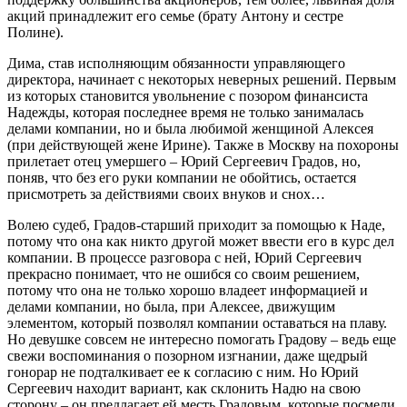
акций принадлежит его семье (брату Антону и сестре
Полине).
Дима, став исполняющим обязанности управляющего
директора, начинает с некоторых неверных решений. Первым
из которых становится увольнение с позором финансиста
Надежды, которая последнее время не только занималась
делами компании, но и была любимой женщиной Алексея
(при действующей жене Ирине). Также в Москву на похороны
прилетает отец умершего – Юрий Сергеевич Градов, но,
поняв, что без его руки компании не обойтись, остается
присмотреть за действиями своих внуков и снох…
Волею судеб, Градов-старший приходит за помощью к Наде,
потому что она как никто другой может ввести его в курс дел
компании. В процессе разговора с ней, Юрий Сергеевич
прекрасно понимает, что не ошибся со своим решением,
потому что она не только хорошо владеет информацией и
делами компании, но была, при Алексее, движущим
элементом, который позволял компании оставаться на плаву.
Но девушке совсем не интересно помогать Градову – ведь еще
свежи воспоминания о позорном изгнании, даже щедрый
гонорар не подталкивает ее к согласию с ним. Но Юрий
Сергеевич находит вариант, как склонить Надю на свою
сторону – он предлагает ей месть Градовым, которые посмели