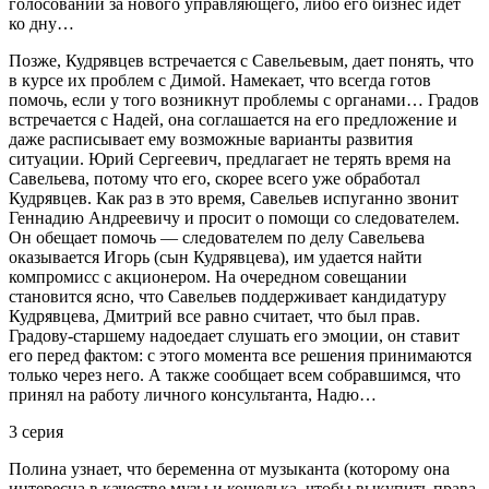
голосовании за нового управляющего, либо его бизнес идет
ко дну…
Позже, Кудрявцев встречается с Савельевым, дает понять, что
в курсе их проблем с Димой. Намекает, что всегда готов
помочь, если у того возникнут проблемы с органами… Градов
встречается с Надей, она соглашается на его предложение и
даже расписывает ему возможные варианты развития
ситуации. Юрий Сергеевич, предлагает не терять время на
Савельева, потому что его, скорее всего уже обработал
Кудрявцев. Как раз в это время, Савельев испуганно звонит
Геннадию Андреевичу и просит о помощи со следователем.
Он обещает помочь — следователем по делу Савельева
оказывается Игорь (сын Кудрявцева), им удается найти
компромисс с акционером. На очередном совещании
становится ясно, что Савельев поддерживает кандидатуру
Кудрявцева, Дмитрий все равно считает, что был прав.
Градову-старшему надоедает слушать его эмоции, он ставит
его перед фактом: с этого момента все решения принимаются
только через него. А также сообщает всем собравшимся, что
принял на работу личного консультанта, Надю…
3 серия
Полина узнает, что беременна от музыканта (которому она
интересна в качестве музы и кошелька, чтобы выкупить права