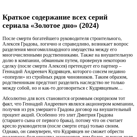
Краткое содержание всех серий
сериала «Золотое дно» (2024)
После смерти богатейшего руководителя строительного,
Алексея Градова, логично и справедливо, возникает вопрос
разделения многомиллиардного имущества между его
многочисленными родственниками. Также на внушительную
долю в компании, обманным путем, провернув некоторою
сделку (после смерти Алексея) претендует его партнер –
Геннадий Андреевич Кудрявцев, которого совсем недавно
«поперли» из стройных рядов чиновников. Таким образом,
родственникам предстоит разделить наследство не только
между собой, но и как-то договориться с Кудрявцевым…
Абсолютно для всех становится огромным сюрпризом тот
факт, что Геннадий Андреевич являлся акционером компании,
получив из рук умершего Градова договор на внушительный
процент акций. Особенно это злит Дмитрия Градова
(старшего сына от первого брака), потому что он считает
кресло руководителя (после смерти отца) только своим.
Однако, он самоуверен, что Кудрявцев не сможет обрести
поддержку большинства акционеров, тем более, львиная доля