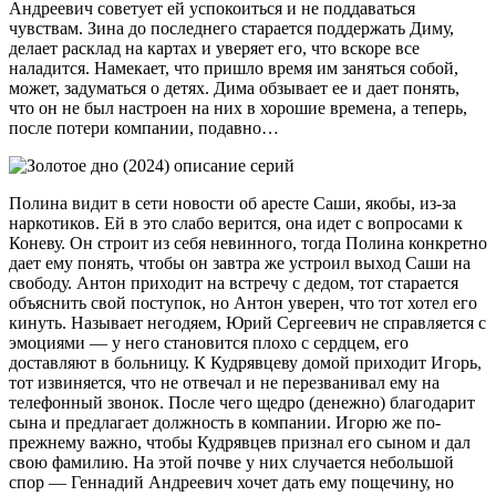
Андреевич советует ей успокоиться и не поддаваться
чувствам. Зина до последнего старается поддержать Диму,
делает расклад на картах и уверяет его, что вскоре все
наладится. Намекает, что пришло время им заняться собой,
может, задуматься о детях. Дима обзывает ее и дает понять,
что он не был настроен на них в хорошие времена, а теперь,
после потери компании, подавно…
Полина видит в сети новости об аресте Саши, якобы, из-за
наркотиков. Ей в это слабо верится, она идет с вопросами к
Коневу. Он строит из себя невинного, тогда Полина конкретно
дает ему понять, чтобы он завтра же устроил выход Саши на
свободу. Антон приходит на встречу с дедом, тот старается
объяснить свой поступок, но Антон уверен, что тот хотел его
кинуть. Называет негодяем, Юрий Сергеевич не справляется с
эмоциями — у него становится плохо с сердцем, его
доставляют в больницу. К Кудрявцеву домой приходит Игорь,
тот извиняется, что не отвечал и не перезванивал ему на
телефонный звонок. После чего щедро (денежно) благодарит
сына и предлагает должность в компании. Игорю же по-
прежнему важно, чтобы Кудрявцев признал его сыном и дал
свою фамилию. На этой почве у них случается небольшой
спор — Геннадий Андреевич хочет дать ему пощечину, но