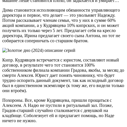
машине Лёше становится плохо, он задыхается и умирает…
Дима становится исполняющим обязанности управляющего
директора и первое, что делает — это увольняет Надежду.
Потом рассказывает членам семьи, что у них в сумме 60%
акций компании, а у Кудрявцева 10% кипрских, и он может
получить их только через 5 лет. Предлагает себя на кресло
директора, Ирина предлагает своего сына Антона, но тот не
собирается соперничать со старшим братом.
Кипр. Кудрявцев встречается с юристом, составляют новый
договор, в результате чего тот становится 100%
собственником филиала компании Градова, якобы, за месяц до
смерти Алексея. Юрист дает понять чиновнику, что будет
трудно оспорить данный документ, так как исходный договор
был в единственном экземпляре (к тому же, его видели только
они втроём).
Похороны. Все, кроме Кудрявцева, пришли прощаться с
Алексеем. А Надю не пустили в ритуальный зал. Позже,
Градов-старший случайно сталкивается с девушкой на
кладбище. Соболезнует ей и предлагает помощь, но Наде
ничего не нужно.