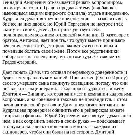
Геннадий Андреевич отказывается решать вопрос миром,
несмотря на то, что Градов предлагает ему (в добавок к
имеющимся акциям кипрского филиала) отдать винодельню.
Кудрявцев делает встречное предложение — разделить весь
бизнес на них двоих, но Юрий Сергеевич не настроен так
«кинуть» своих детей. Дмитрий чувствует себя
полноправным хозяином отцовской компании. В разговоре с
братом, Антоном, дает понять, что будут вместе принимать
решения, если тот будет придерживаться его стороны и
поменьше болтать своей жене. Потом все родственники
собираются на совещание, чуть позже туда же заявляется
Градов-старший.
Дает понять Диме, что отозвал генеральную доверенность и
будет сам управлять компанией. Просит жен (Олю и Ирину)
своего умершего сына покинуть совещание, потому что они
не являются акционерами. Также просит удалиться и жену
Дмитрия — Зинаиду, которая занимает в компании кадровыми
вопросами, а на совещании таковых не предвидится. Потом
начинают деловой разговор: Дима предлагает натравить на
Кудрявцева проверки и обвинить его в рейдерском захвате
кипрского филиала. Юрий Сергеевич же советует думать не о
нем, а как сохранить власть в своих руках — подсказывает,
что нужно наладить отношения и контакт с каждым из
акционеров, чтобы они были на их стороне. Дмитрий