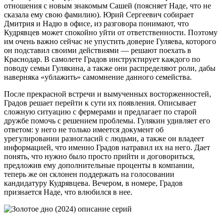
отношения с новым знакомым Сашей (поясняет Наде, что не
сказала ему свою фамилию). Юрий Сергеевич собирает
Дмитрия и Надю в офисе, из разговора понимают, что
Кудрявцев может спокойно уйти от ответственности. Поэтому
им очень важно сейчас не упустить доверие Гуляева, которого
он подставил своими действиями — решают поехать в
Краснодар. В самолете Градов инструктирует каждого по
поводу семьи Гулякина, а также они распределяют роли, дабы
наверняка «ублажить» самомнение данного семейства.
После прекрасной встречи и вымученных восторженностей,
Градов решает перейти к сути их появления. Описывает
сложную ситуацию с фермерами и предлагает по старой
дружбе помочь с решением проблемы. Гулякин удивляет его
ответом: у него не только имеется документ об
урегулировании разногласий с людьми, а также он владеет
информацией, что именно Градов натравил их на него. Дает
понять, что нужно было просто прийти и договориться,
предложив ему дополнительные проценты в компании,
теперь же он склонен поддержать на голосовании
кандидатуру Кудрявцева. Вечером, в номере, Градов
признается Наде, что влюбился в нее.