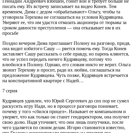
Геннадий Андреевич взбешен, гонит вон и требует больше не
писать ему. Их встречу записывает на видео Конев. Тем
временем, Дима с дедом «обрабатывают» Ольгу, чтобы та
уговорила Терехова не соглашаться на условия Кудрявцева.
Уверяют ее, что им удастся отмазать акционера от тюрьмы за
сроком давности преступления — она отказывает им в их
просьбе
Поздно вечером Дима приглашает Полину на разговор, придя,
она видит избитого Сашу — рвется помочь ему. Тогда Конев
заставляет Сашу рассказать о себе правду, но парень клянется,
что не успел передать ничего Кудрявцеву, потому что
влюбился в Полину. Однако, его словам никто не верит. Ольга
звонит Терехову и просит, ради их любви, соглашаться на
предложение Кудрявцева. Чуть позже, Кудрявцев встречается
на конспиративной квартире с Надей…
7 серия
Кудрявцев удивлен, что Юрий Сергеевич до сих пор не сумел
раскусить игру Нади, но в процессе разговора понимает,
почему у того «сбился прицел». Называет ее компаньоном и
уверяет, что как только он станет гендиректором, она получит
свою долю. Надя уточняет, что они лишь попутчики, после
чего удаляется по своим делам. Игорю становится известно,
что Градовы инициировали проверку на предмет его