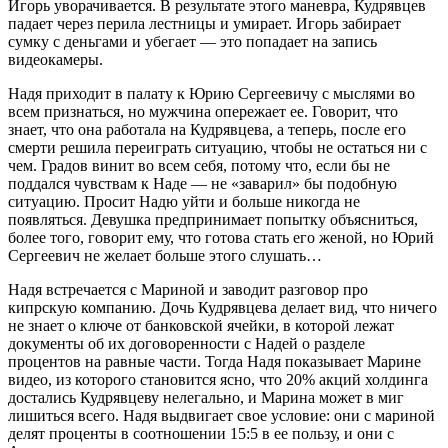
Игорь уворачивается. В результате этого маневра, Кудрявцев
падает через перила лестницы и умирает. Игорь забирает
сумку с деньгами и убегает — это попадает на запись
видеокамеры.
Надя приходит в палату к Юрию Сергеевичу с мыслями во
всем признаться, но мужчина опережает ее. Говорит, что
знает, что она работала на Кудрявцева, а теперь, после его
смерти решила переиграть ситуацию, чтобы не остаться ни с
чем. Градов винит во всем себя, потому что, если бы не
поддался чувствам к Наде — не «заварил» бы подобную
ситуацию. Просит Надю уйти и больше никогда не
появляться. Девушка предпринимает попытку объясниться,
более того, говорит ему, что готова стать его женой, но Юрий
Сергеевич не желает больше этого слушать…
Надя встречается с Мариной и заводит разговор про
кипрскую компанию. Дочь Кудрявцева делает вид, что ничего
не знает о ключе от банковской ячейки, в которой лежат
документы об их договоренности с Надей о разделе
процентов на равные части. Тогда Надя показывает Марине
видео, из которого становится ясно, что 20% акций холдинга
достались Кудрявцеву нелегально, и Марина может в миг
лишиться всего. Надя выдвигает свое условие: они с мариной
делят проценты в соотношении 15:5 в ее пользу, и они с