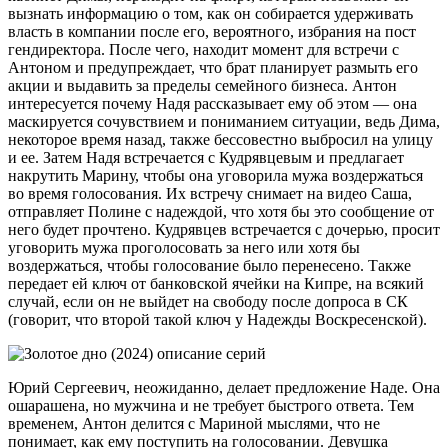
вызнать информацию о том, как он собирается удерживать
власть в компании после его, вероятного, избрания на пост
гендиректора. После чего, находит момент для встречи с
Антоном и предупреждает, что брат планирует размыть его
акции и выдавить за пределы семейного бизнеса. Антон
интересуется почему Надя рассказывает ему об этом — она
маскируется сочувствием и пониманием ситуации, ведь Дима,
некоторое время назад, также бессовестно выбросил на улицу
и ее. Затем Надя встречается с Кудрявцевым и предлагает
накрутить Марину, чтобы она уговорила мужа воздержаться
во время голосования. Их встречу снимает на видео Саша,
отправляет Полине с надеждой, что хотя бы это сообщение от
него будет прочтено. Кудрявцев встречается с дочерью, просит
уговорить мужа проголосовать за него или хотя бы
воздержаться, чтобы голосование было перенесено. Также
передает ей ключ от банковской ячейки на Кипре, на всякий
случай, если он не выйдет на свободу после допроса в СК
(говорит, что второй такой ключ у Надежды Воскресенской).
Юрий Сергеевич, неожиданно, делает предложение Наде. Она
ошарашена, но мужчина и не требует быстрого ответа. Тем
временем, Антон делится с Мариной мыслями, что не
понимает, как ему поступить на голосовании. Девушка