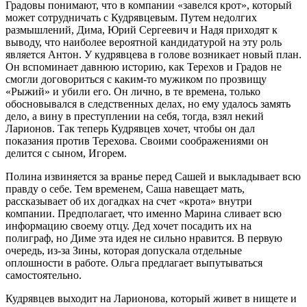
Градовы понимают, что в компании «завелся крот», который
может сотрудничать с Кудрявцевым. Путем недолгих
размышлений, Дима, Юрий Сергеевич и Надя приходят к
выводу, что наиболее вероятной кандидатурой на эту роль
является Антон. У кудрявцева в голове возникает новый план.
Он вспоминает давнюю историю, как Терехов и Градов не
смогли договориться с каким-то мужиком по прозвищу
«Рыжий» и убили его. Он лично, в те времена, только
обосновывался в следственных делах, но ему удалось замять
дело, а вину в преступлении на себя, тогда, взял некий
Ларионов. Так теперь Кудрявцев хочет, чтобы он дал
показания против Терехова. Своими соображениями он
делится с сыном, Игорем.
Полина извиняется за вранье перед Сашей и выкладывает всю
правду о себе. Тем временем, Саша навещает мать,
рассказывает об их догадках на счет «крота» внутри
компании. Предполагает, что именно Марина сливает всю
информацию своему отцу. Дед хочет посадить их на
полиграф, но Диме эта идея не сильно нравится. В первую
очередь, из-за Зины, которая допускала отдельные
оплошности в работе. Ольга предлагает выпутываться
самостоятельно.
Кудрявцев выходит на Ларионова, который живет в нищете и