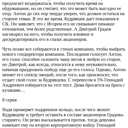
предлагает воздержаться, чтобы получить время на
обдумывание, но он считает, что это может быть выгодно ее
отцу. Антон до сих пор твердо уверен, что должен остаться на
стороне семьи. В это же время, Кудрявцев дает показания в
СК. Он заявляет, что с Игорем его не связывают никакие
отношения, тем более родственные. А Дмитрий Градов
наговорил на него, чтобы получить влияние и
дискредитировать его в глазах акционеров.
Чуть позже все собираются в стенах компании, чтобы выбрать
нового гендиректора компании. Последним голосует Антон,
его голос способен склонить чашу весов в любую из сторон,
но Дмитрий, как всегда, относится к нему неуважительно,
начиная праздновать победу еще до его голоса. Однако, Антон
меняет его спектр эмоций, после того, как произносит, что
отдает свой голос за Кудрявцева. С перевесом в 5% Геннадий
Андреевич избирается на этот пост. Дима бросается на брата с
кулаками…
8 серия
Надя примеряет подаренное кольцо, после чего звонит
Кудрявцеву и требует оставить в составе акционеров Градова-
старшего. Он резко высказывается против, тогда девушка
намекает ему на вторую корпоративную войну. Геннадий