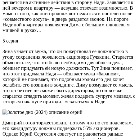
решается на активные действия в сторону Нади. Заявляется к
ней вечером в квартиру — девушка отвечает взаимностью. В
момент того, как они продолжают нежиться в постели после
«совместного досуга», в дверь раздается звонок. На пороге
Надиной квартиры появляется Дима с большим плюшевым
мишкой в руках…
5 серия
Зина узнает от мужа, что он пожертвовал ее должностью в
угоду сохранения лояльность акционера Гулякина. Старается
объяснить ее, что это было необходимо для общего дела,
обещает придумать ей новую должность. Тут Зина понимает,
что этот придумала Надя — обзывает мужа «бараном»,
который не понимает, что подобным ходом его дед хочет
ослабить его позиции в холдинге. Диму возмущает ее мысль,
что он без нее не сможет быть директором, но он все же
старается сгладить момент, желая подарить супруге медведя, с
которым накануне приходил «свататься» к Наде…
Дмитрий готов торжествовать, потому что по его подсчетам,
его кандидатуру должны поддержать 55% акционеров.
Однако Юрий Сергеевич советует не радоваться раньше