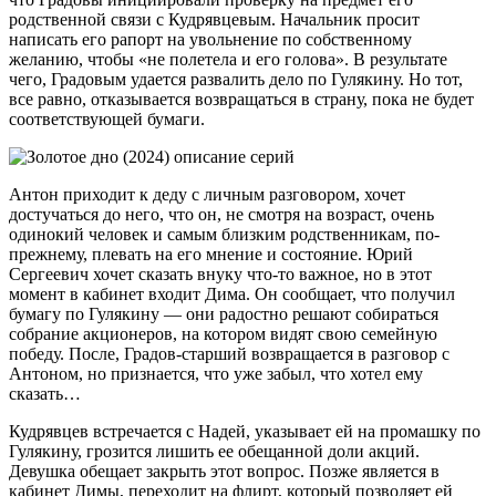
родственной связи с Кудрявцевым. Начальник просит
написать его рапорт на увольнение по собственному
желанию, чтобы «не полетела и его голова». В результате
чего, Градовым удается развалить дело по Гулякину. Но тот,
все равно, отказывается возвращаться в страну, пока не будет
соответствующей бумаги.
Антон приходит к деду с личным разговором, хочет
достучаться до него, что он, не смотря на возраст, очень
одинокий человек и самым близким родственникам, по-
прежнему, плевать на его мнение и состояние. Юрий
Сергеевич хочет сказать внуку что-то важное, но в этот
момент в кабинет входит Дима. Он сообщает, что получил
бумагу по Гулякину — они радостно решают собираться
собрание акционеров, на котором видят свою семейную
победу. После, Градов-старший возвращается в разговор с
Антоном, но признается, что уже забыл, что хотел ему
сказать…
Кудрявцев встречается с Надей, указывает ей на промашку по
Гулякину, грозится лишить ее обещанной доли акций.
Девушка обещает закрыть этот вопрос. Позже является в
кабинет Димы, переходит на флирт, который позволяет ей