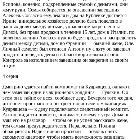
Есипова, конечно, подкрепленные сумкой с деньгами, они
жмут руки. Семья собирается на оглашении завещания
Алексея. Согласно ему, земля и дом на Рублевке достается
Ирине, винодельное хозяйство должно быть поделено в
равных долях между детьми, управление закреплено за
Димой, без права продажи в течение 15 лет, дом в Италии, по
волеизъявлению Алексея нужно будет продать и распределить
деньги между детьми, дом во Франции — бывшей жене, Оле.
Личный самолет был отписан Антону, ну а яхту он завещал
продать и передать деньги в благотворительный фонд.
Контроль за исполнением завещания он закрепил за своим
отцом.
4 серия
Дмитрию удается найти компромат на Кудрявцева, однако в
нем замешан один из акционеров холдинга — Гулякин. Об
этом он в тайне от всех, сообщает деду. Вечером того же дня,
интернет пространство пестреет новостями о махинациях
Кудрявцева — к делу подключается следственный комитет.
Антон, видя эти новости, понимает, почему с утра Дима не
взял его на разговор — чтобы он не успел рассказать жене,
тем самым предупредив тестя. Параллельно, Полина
обращается к Наде с новой просьбой — помочь снять
скромную квартиру, чтобы иметь возможность развивать