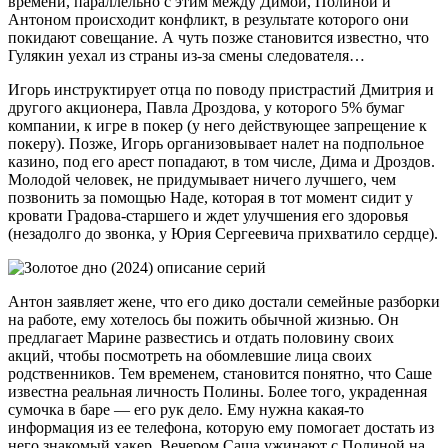
времени, параллельно с этим между Димой, Полиной и
Антоном происходит конфликт, в результате которого они
покидают совещание. А чуть позже становится известно, что
Гулякин уехал из страны из-за смены следователя…
Игорь инструктирует отца по поводу пристрастий Дмитрия и
другого акционера, Павла Дроздова, у которого 5% бумаг
компании, к игре в покер (у него действующее запрещение к
покеру). Позже, Игорь организовывает налет на подпольное
казино, под его арест попадают, в том числе, Дима и Дроздов.
Молодой человек, не придумывает ничего лучшего, чем
позвонить за помощью Наде, которая в тот момент сидит у
кровати Градова-старшего и ждет улучшения его здоровья
(незадолго до звонка, у Юрия Сергеевича прихватило сердце).
Антон заявляет жене, что его дико достали семейные разборки
на работе, ему хотелось бы пожить обычной жизнью. Он
предлагает Марине развестись и отдать половину своих
акций, чтобы посмотреть на обомлевшие лица своих
родственников. Тем временем, становится понятно, что Саше
известна реальная личность Полины. Более того, украденная
сумочка в баре — его рук дело. Ему нужна какая-то
информация из ее телефона, которую ему помогает достать из
него знакомый хакер. Вечером Саша ужинают с Полиной на