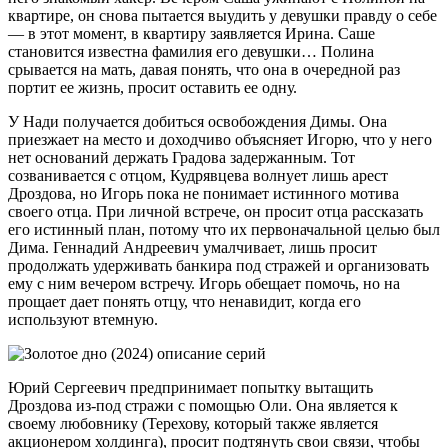
квартире, он снова пытается выудить у девушки правду о себе
— в этот момент, в квартиру заявляется Ирина. Саше
становится известна фамилия его девушки… Полина
срывается на мать, давая понять, что она в очередной раз
портит ее жизнь, просит оставить ее одну.
У Нади получается добиться освобождения Димы. Она
приезжает на место и доходчиво объясняет Игорю, что у него
нет оснований держать Градова задержанным. Тот
созванивается с отцом, Кудрявцева волнует лишь арест
Дроздова, но Игорь пока не понимает истинного мотива
своего отца. При личной встрече, он просит отца рассказать
его истинный план, потому что их первоначальной целью был
Дима. Геннадий Андреевич умалчивает, лишь просит
продолжать удерживать банкира под стражей и организовать
ему с ним вечером встречу. Игорь обещает помочь, но на
прощает дает понять отцу, что ненавидит, когда его
используют втемную.
Юрий Сергеевич предпринимает попытку вытащить
Дроздова из-под стражи с помощью Оли. Она является к
своему любовнику (Терехову, который также является
акционером холдинга), просит подтянуть свои связи, чтобы