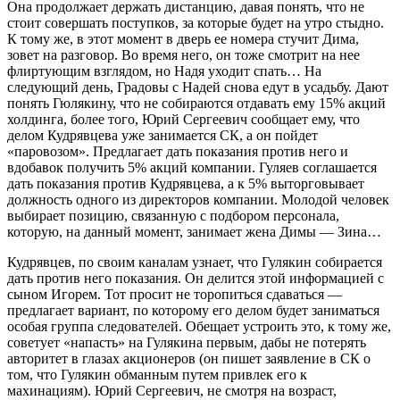
Она продолжает держать дистанцию, давая понять, что не
стоит совершать поступков, за которые будет на утро стыдно.
К тому же, в этот момент в дверь ее номера стучит Дима,
зовет на разговор. Во время него, он тоже смотрит на нее
флиртующим взглядом, но Надя уходит спать… На
следующий день, Градовы с Надей снова едут в усадьбу. Дают
понять Гюлякину, что не собираются отдавать ему 15% акций
холдинга, более того, Юрий Сергеевич сообщает ему, что
делом Кудрявцева уже занимается СК, а он пойдет
«паровозом». Предлагает дать показания против него и
вдобавок получить 5% акций компании. Гуляев соглашается
дать показания против Кудрявцева, а к 5% выторговывает
должность одного из директоров компании. Молодой человек
выбирает позицию, связанную с подбором персонала,
которую, на данный момент, занимает жена Димы — Зина…
Кудрявцев, по своим каналам узнает, что Гулякин собирается
дать против него показания. Он делится этой информацией с
сыном Игорем. Тот просит не торопиться сдаваться —
предлагает вариант, по которому его делом будет заниматься
особая группа следователей. Обещает устроить это, к тому же,
советует «напасть» на Гулякина первым, дабы не потерять
авторитет в глазах акционеров (он пишет заявление в СК о
том, что Гулякин обманным путем привлек его к
махинациям). Юрий Сергеевич, не смотря на возраст,