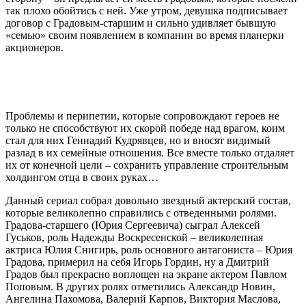
так плохо обойтись с ней. Уже утром, девушка подписывает
договор с Градовым-старшим и сильно удивляет бывшую
«семью» своим появлением в компании во время планерки
акционеров.
Проблемы и перипетии, которые сопровождают героев не
только не способствуют их скорой победе над врагом, коим
стал для них Геннадий Кудрявцев, но и вносят видимый
разлад в их семейные отношения. Все вместе только отдаляет
их от конечной цели – сохранить управление строительным
холдингом отца в своих руках…
Данный сериал собрал довольно звездный актерский состав,
которые великолепно справились с отведенными ролями.
Градова-старшего (Юрия Сергеевича) сыграл Алексей
Гуськов, роль Надежды Воскресенской – великолепная
актриса Юлия Снигирь, роль основного антагониста – Юрия
Градова, примерил на себя Игорь Гордин, ну а Дмитрий
Градов был прекрасно воплощен на экране актером Павлом
Поповым. В других ролях отметились Александр Новин,
Ангелина Пахомова, Валерий Карпов, Виктория Маслова,