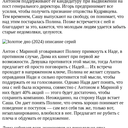
Антоном поддерживают ее кандидатуру при выдвижении на
пост генерального директора. Игорь предпринимает все
усилия, чтобы получить признание отцовства Кудрявцева.
Тем временем, Сашу выпускают на свободу, он понимает, что
над этим постаралась Полина. Позже встречается с ней и
благодарит за это, кажется, что молодым людям удается забыть
старые недомолвки, целуются.
Антон с Мариной уговаривают Полину примкнуть к Наде, в
противном случае, Дима их кинет при первой же
возможности. Девушка противится этой мысли, тогда Антон
предлагает ей просто поговорить с Надей… Их встреча
проходит в напряженном ключе, Полина не желает слушать
оправдания Нади и сильно противится той мысли, чтобы
поддержать ее на голосовании. Однако Надя дает понять, что
она с ней была искренна, совместно с Антоном и Мариной у
них будет 40% акций — этого будет достаточно, чтобы
сохранить компанию. Неожиданно, на сторону Нади встает
Саша. Он дает понять Полине, что очень хорошо понимает ее
поведение и поступок — сам вел себя так же, только вот,
незапланированно, влюбился в нее. Предлагает не рубить с
плеча и обдумать ее предложение.
Дима собирает всех акционеров на винодельне отца,