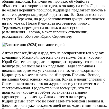
обилии алкоголя. Напоминает про дело об убийстве
«Рыжего», за которое он отсидел, взяв вину на себя. Ларионов
не желает ворошить прошлое, Кудрявцев предлагает помочь в
ответ его дочери квартирой и деньгами. Тот боится мести со
стороны Терехова, но ради благополучия дочери соглашается
на его уловку. Позже Кудрявцев встречается лично с
Тереховым, переходит на шантаж и дает сутки на
размышления. Терехов, в счет хороших отношений,
рассказывает обо всем Юрию Сергеевичу.
Антон уверяет Диму и деда, что не распространяется о делах
компании с Мариной, поэтому она не может быть «кротом».
Юрий Сергеевич предлагает проверить правоту его слов на
полиграфе, он посылает их подальше. Надя вспоминает
нюансы, которые могут указывать на то, что информацию
Кудрявцеву может сливать новый парень Полины. Вскоре,
начальник безопасности компании, Конев, наводит справки о
Саше — выясняется, что он журналист и у него имеется свой
телеграмм-канал. Градов-старший возмущен, что тот
пропустил «крота» и требует установить за парнем
круглосуточную слежку. Саша является на встречу с
Кудрявцевым, врет, что не смог взломать телефон Полины и,
более того, она уже несколько дней не выходит с ним на связь.