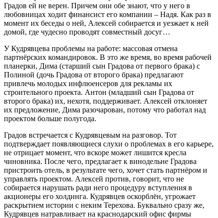
Градов ей не верен. Причем они обе знают, что у него в
любовницах ходит финансист его компании – Надя. Как раз в
момент их беседы о ней, Алексей собирается и уезжает к ней
домой, где чудесно проводят совместный досуг…
У Кудрявцева проблемы на работе: массовая отмена
партнёрских командировок. В это же время, во время рабочей
планерки, Дима (старший сын Градова от первого брака) с
Полиной (дочь Градова от второго брака) предлагают
привлечь молодых инфлюенсеров для рекламы их
строительного проекта. Антон (младший сын Градова от
второго брака) их, нехотя, поддерживает. Алексей отклоняет
их предложение, Дима разочарован, потому что работал над
проектом больше полугода.
Градов встречается с Кудрявцевым на разговор. Тот
подтверждает появляющиеся слухи о проблемах в его карьере,
не отрицает момент, что вскоре может лишится кресла
чиновника. После чего, предлагает к винодельне Градова
пристроить отель, в результате чего, хочет стать партнёром и
управлять проектом. Алексей против, говорит, что не
собирается нарушать ради него процедуру вступления в
акционеры его холдинга. Кудрявцев оскорблён, угрожает
раскрытием истории с неким Терехова. Буквально сразу же,
Кудрявцев натравливает на краснодарский офис фирмы