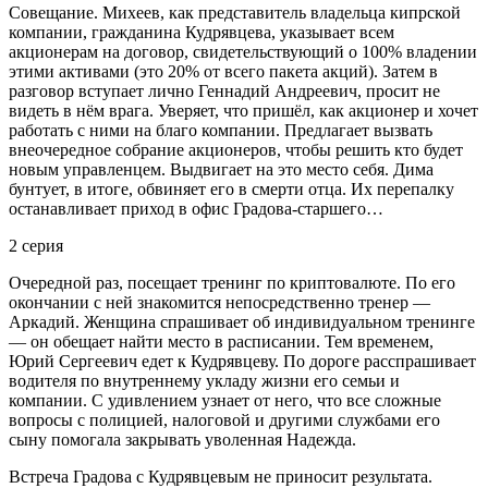
Совещание. Михеев, как представитель владельца кипрской
компании, гражданина Кудрявцева, указывает всем
акционерам на договор, свидетельствующий о 100% владении
этими активами (это 20% от всего пакета акций). Затем в
разговор вступает лично Геннадий Андреевич, просит не
видеть в нём врага. Уверяет, что пришёл, как акционер и хочет
работать с ними на благо компании. Предлагает вызвать
внеочередное собрание акционеров, чтобы решить кто будет
новым управленцем. Выдвигает на это место себя. Дима
бунтует, в итоге, обвиняет его в смерти отца. Их перепалку
останавливает приход в офис Градова-старшего…
2 серия
Очередной раз, посещает тренинг по криптовалюте. По его
окончании с ней знакомится непосредственно тренер —
Аркадий. Женщина спрашивает об индивидуальном тренинге
— он обещает найти место в расписании. Тем временем,
Юрий Сергеевич едет к Кудрявцеву. По дороге расспрашивает
водителя по внутреннему укладу жизни его семьи и
компании. С удивлением узнает от него, что все сложные
вопросы с полицией, налоговой и другими службами его
сыну помогала закрывать уволенная Надежда.
Встреча Градова с Кудрявцевым не приносит результата.