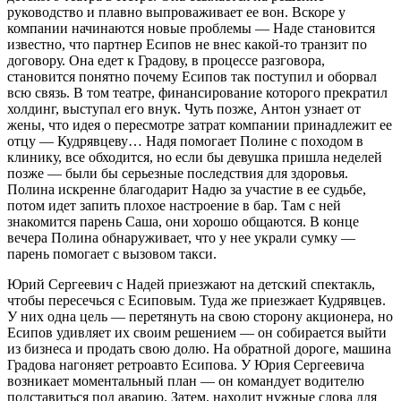
руководство и плавно выпроваживает ее вон. Вскоре у
компании начинаются новые проблемы — Наде становится
известно, что партнер Есипов не внес какой-то транзит по
договору. Она едет к Градову, в процессе разговора,
становится понятно почему Есипов так поступил и оборвал
всю связь. В том театре, финансирование которого прекратил
холдинг, выступал его внук. Чуть позже, Антон узнает от
жены, что идея о пересмотре затрат компании принадлежит ее
отцу — Кудрявцеву… Надя помогает Полине с походом в
клинику, все обходится, но если бы девушка пришла неделей
позже — были бы серьезные последствия для здоровья.
Полина искренне благодарит Надю за участие в ее судьбе,
потом идет запить плохое настроение в бар. Там с ней
знакомится парень Саша, они хорошо общаются. В конце
вечера Полина обнаруживает, что у нее украли сумку —
парень помогает с вызовом такси.
Юрий Сергеевич с Надей приезжают на детский спектакль,
чтобы пересечься с Есиповым. Туда же приезжает Кудрявцев.
У них одна цель — перетянуть на свою сторону акционера, но
Есипов удивляет их своим решением — он собирается выйти
из бизнеса и продать свою долю. На обратной дороге, машина
Градова нагоняет ретроавто Есипова. У Юрия Сергеевича
возникает моментальный план — он командует водителю
подставиться под аварию. Затем, находит нужные слова для