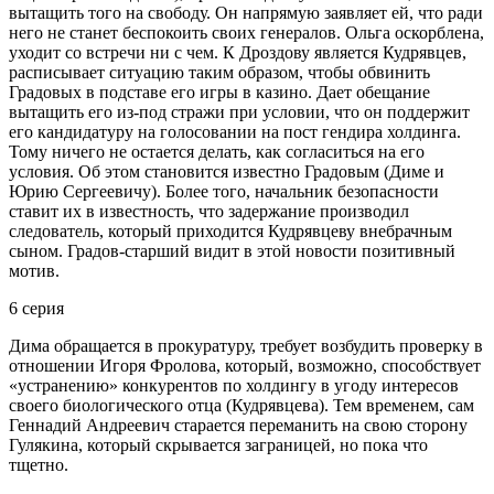
вытащить того на свободу. Он напрямую заявляет ей, что ради
него не станет беспокоить своих генералов. Ольга оскорблена,
уходит со встречи ни с чем. К Дроздову является Кудрявцев,
расписывает ситуацию таким образом, чтобы обвинить
Градовых в подставе его игры в казино. Дает обещание
вытащить его из-под стражи при условии, что он поддержит
его кандидатуру на голосовании на пост гендира холдинга.
Тому ничего не остается делать, как согласиться на его
условия. Об этом становится известно Градовым (Диме и
Юрию Сергеевичу). Более того, начальник безопасности
ставит их в известность, что задержание производил
следователь, который приходится Кудрявцеву внебрачным
сыном. Градов-старший видит в этой новости позитивный
мотив.
6 серия
Дима обращается в прокуратуру, требует возбудить проверку в
отношении Игоря Фролова, который, возможно, способствует
«устранению» конкурентов по холдингу в угоду интересов
своего биологического отца (Кудрявцева). Тем временем, сам
Геннадий Андреевич старается переманить на свою сторону
Гулякина, который скрывается заграницей, но пока что
тщетно.