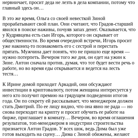
нервничает, просит деда не лезть в дела компании, потому что
главный здесь он…
В это же время, Ольга со своей невесткой Зиной
прорабатывают свой план. Они считают, что Градов-старший
явился в поиске наживы, почуяв запах денег. Оказывается, что
у Кудрявцева есть сын Игорь, которого он скрывает от
общественности. Во время очередной встречи, Игорь просит
уже наконец-то познакомить его с сестрой и перестать
прятать. Мужчина дает понять, что не пришло еще время —
нужно потерпеть. Вечером того же дня, он едет на ужин к
Зине. Антон сначала против, думая, что тот будет вести речь о
работе, но во время еды открывается и ведется на лесть
тестя…
К Ирине домой приходит Аркадий, они обсуждают
инвестиции в криптовалюту, потом женщина интересуется у
него кто получит премию на грядущем подведении итогов
года. Он по секрету ей рассказывает, что менеджером должен
стать Дмитрий. По ее лицу видно, что она явно не рада — но
снова переходит на крипту и просит обучить ее работе на
бирже, приглашает в комнату… Вечером, во время оглашения
результатов, топ-менеджером в индустрии строительства
признается Антон Градов. У всех шок, ведь Дима был уже
готов выходить на сцену… Дима с Зиной обижены, желают