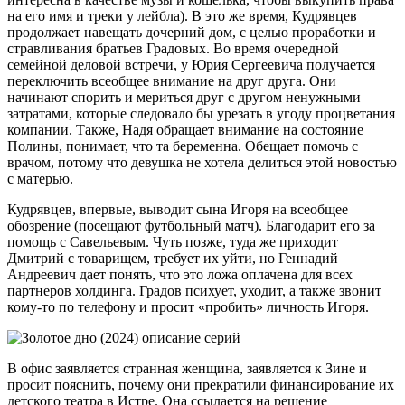
на его имя и треки у лейбла). В это же время, Кудрявцев
продолжает навещать дочерний дом, с целью проработки и
стравливания братьев Градовых. Во время очередной
семейной деловой встречи, у Юрия Сергеевича получается
переключить всеобщее внимание на друг друга. Они
начинают спорить и мериться друг с другом ненужными
затратами, которые следовало бы урезать в угоду процветания
компании. Также, Надя обращает внимание на состояние
Полины, понимает, что та беременна. Обещает помочь с
врачом, потому что девушка не хотела делиться этой новостью
с матерью.
Кудрявцев, впервые, выводит сына Игоря на всеобщее
обозрение (посещают футбольный матч). Благодарит его за
помощь с Савельевым. Чуть позже, туда же приходит
Дмитрий с товарищем, требует их уйти, но Геннадий
Андреевич дает понять, что это ложа оплачена для всех
партнеров холдинга. Градов психует, уходит, а также звонит
кому-то по телефону и просит «пробить» личность Игоря.
В офис заявляется странная женщина, заявляется к Зине и
просит пояснить, почему они прекратили финансирование их
детского театра в Истре. Она ссылается на решение