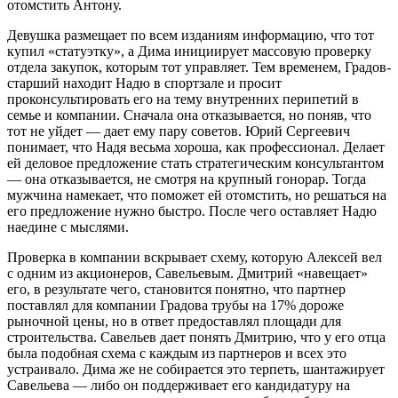
отомстить Антону.
Девушка размещает по всем изданиям информацию, что тот
купил «статуэтку», а Дима инициирует массовую проверку
отдела закупок, которым тот управляет. Тем временем, Градов-
старший находит Надю в спортзале и просит
проконсультировать его на тему внутренних перипетий в
семье и компании. Сначала она отказывается, но поняв, что
тот не уйдет — дает ему пару советов. Юрий Сергеевич
понимает, что Надя весьма хороша, как профессионал. Делает
ей деловое предложение стать стратегическим консультантом
— она отказывается, не смотря на крупный гонорар. Тогда
мужчина намекает, что поможет ей отомстить, но решаться на
его предложение нужно быстро. После чего оставляет Надю
наедине с мыслями.
Проверка в компании вскрывает схему, которую Алексей вел
с одним из акционеров, Савельевым. Дмитрий «навещает»
его, в результате чего, становится понятно, что партнер
поставлял для компании Градова трубы на 17% дороже
рыночной цены, но в ответ предоставлял площади для
строительства. Савельев дает понять Дмитрию, что у его отца
была подобная схема с каждым из партнеров и всех это
устраивало. Дима же не собирается это терпеть, шантажирует
Савельева — либо он поддерживает его кандидатуру на