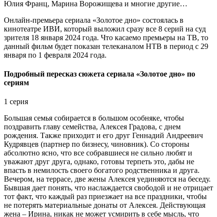
Юлия Франц, Марина Ворожищева и многие другие…
Онлайн-премьера сериала «Золотое дно» состоялась в
кинотеатре ИВИ, который выложил сразу все 8 серий на суд
зрителя 18 января 2024 года. Что касаемо премьеры на ТВ, то
данный фильм будет показан телеканалом НТВ в период с 29
января по 1 февраля 2024 года.
Подробный пересказ сюжета сериала «Золотое дно» по
сериям
1 серия
Большая семья собирается в большом особняке, чтобы
поздравить главу семейства, Алексея Градова, с днем
рождения. Также приходит и его друг Геннадий Андреевич
Кудрявцев (партнер по бизнесу, чиновник). Со стороны
абсолютно ясно, что все собравшиеся не сильно любят и
уважают друг друга, однако, готовы терпеть это, дабы не
впасть в немилость своего богатого родственника и друга.
Вечером, на террасе, две жены Алексея уединяются на беседу.
Бывшая дает понять, что наслаждается свободой и не отрицает
тот факт, что каждый раз приезжает на все праздники, чтобы
не потерять материальные донаты от Алексея. Действующая
жена – Ирина, никак не может усмирить в себе мысль, что