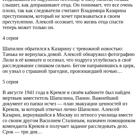
слышит, как допрашивают отца. Он понимает, что все очень
плохо, так как следователи считают Владимира Казарина
преступником, который не хочет признаваться в своем
преступлении. Алексей осознает, что жизнь отца спасти
теперь может только он.
4 серия
Шапилин обратился к Казарину с тревожной новостью:
Танька не вернулась домой. Алексей обнаружил фотографию
Лили в её комнате и осознал, что подруга углубилась в своё
расследование слишком сильно. Бегом направившись в цирк,
он узнал о страшной трагедии, произошедшей ночью…
5 серия
В августе 1941 года в Кремле в своём кабинете был найден
мертвым заместитель Шапилина, Панин. Важнейший
документ из папки исчез — план эвакуации ценностей из
Кремля, за который отвечал лично Шапилин. Алексей
Казарин, вернувшийся в Москву из летного училища вместе
со своим другом Василием Сталиным, назначен помощником
коменданта Кремля и получает задание расследовать дело.
Срок — три дня…