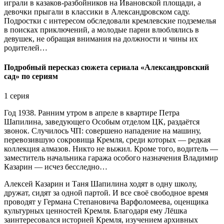
играли в казаков-разбойников на Ивановской площади, а
девочки прыгали в классики в Александровском саду.
Подростки с интересом обследовали кремлевские подземелья
в поисках приключений, а молодые парни влюблялись в
девушек, не обращая внимания на должности и чины их
родителей…
Подробный пересказ сюжета сериала «Александровский
сад» по сериям
1 серия
Год 1938. Ранним утром в апреле в квартире Петра
Шапилина, заведующего Особым отделом ЦК, раздаётся
звонок. Случилось ЧП: совершено нападение на машину,
перевозившую сокровища Кремля, среди которых — редкая
коллекция алмазов. Никто не выжил. Кроме того, водитель —
заместитель начальника гаража особого назначения Владимир
Казарин — исчез бесследно…
Алексей Казарин и Таня Шапилина ходят в одну школу,
дружат, сидят за одной партой. И все своё свободное время
проводят у Германа Степановича Варфоломеева, оценщика
культурных ценностей Кремля. Благодаря ему Лёшка
заинтересовался историей Кремля, изучением архивных