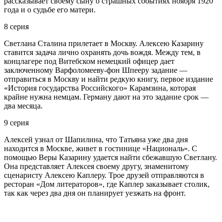
рассказывает своему сыну о страшных событиях ноября 1920
года и о судьбе его матери.
8 серия
Светлана Сталина прилетает в Москву. Алексею Казарину
ставится задача лично охранять дочь вождя. Между тем, в
концлагере под Витебском немецкий офицер дает
заключенному Варфоломееву-фон Шпееру задание —
отправиться в Москву и найти редкую книгу, первое издание
«История государства Российского» Карамзина, которая
крайне нужна немцам. Герману дают на это задание срок —
два месяца.
9 серия
Алексей узнал от Шапилина, что Татьяна уже два дня
находится в Москве, живет в гостинице «Националь». С
помощью Веры Казарину удается найти сбежавшую Светлану.
Она представляет Алексея своему другу, знаменитому
сценаристу Алексею Каплеру. Трое друзей отправляются в
ресторан «Дом литераторов», где Каплер заказывает столик,
так как через два дня он планирует уезжать на фронт.