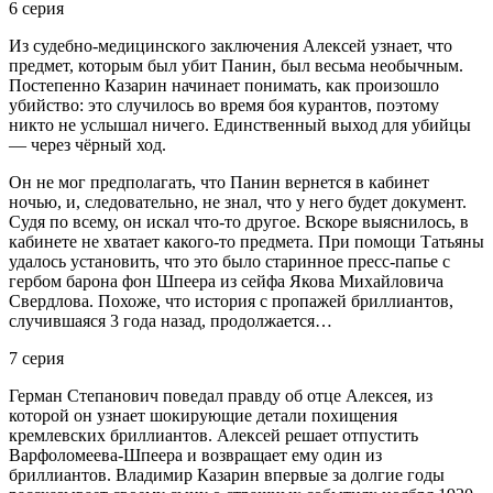
6 серия
Из судебно-медицинского заключения Алексей узнает, что
предмет, которым был убит Панин, был весьма необычным.
Постепенно Казарин начинает понимать, как произошло
убийство: это случилось во время боя курантов, поэтому
никто не услышал ничего. Единственный выход для убийцы
— через чёрный ход.
Он не мог предполагать, что Панин вернется в кабинет
ночью, и, следовательно, не знал, что у него будет документ.
Судя по всему, он искал что-то другое. Вскоре выяснилось, в
кабинете не хватает какого-то предмета. При помощи Татьяны
удалось установить, что это было старинное пресс-папье с
гербом барона фон Шпеера из сейфа Якова Михайловича
Свердлова. Похоже, что история с пропажей бриллиантов,
случившаяся 3 года назад, продолжается…
7 серия
Герман Степанович поведал правду об отце Алексея, из
которой он узнает шокирующие детали похищения
кремлевских бриллиантов. Алексей решает отпустить
Варфоломеева-Шпеера и возвращает ему один из
бриллиантов. Владимир Казарин впервые за долгие годы