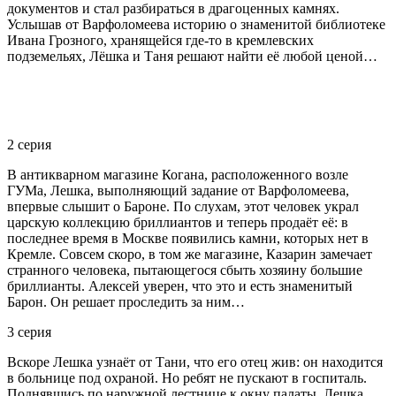
документов и стал разбираться в драгоценных камнях.
Услышав от Варфоломеева историю о знаменитой библиотеке
Ивана Грозного, хранящейся где-то в кремлевских
подземельях, Лёшка и Таня решают найти её любой ценой…
2 серия
В антикварном магазине Когана, расположенного возле
ГУМа, Лешка, выполняющий задание от Варфоломеева,
впервые слышит о Бароне. По слухам, этот человек украл
царскую коллекцию бриллиантов и теперь продаёт её: в
последнее время в Москве появились камни, которых нет в
Кремле. Совсем скоро, в том же магазине, Казарин замечает
странного человека, пытающегося сбыть хозяину большие
бриллианты. Алексей уверен, что это и есть знаменитый
Барон. Он решает проследить за ним…
3 серия
Вскоре Лешка узнаёт от Тани, что его отец жив: он находится
в больнице под охраной. Но ребят не пускают в госпиталь.
Поднявшись по наружной лестнице к окну палаты, Лешка