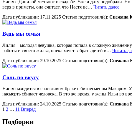
Настя с Данилой мечтают о свадьбе. Уже и дату подобрали. Но 
веря в приметы, она считает, что Настя не…
Читать далее
Дата публикации:
17.11.2025
Статью подготовил(a):
Снежана 
Ведь мы семья
Лилия – молодая девушка, которая попала в сложную жизненную
работы и своего жилья, опека хочет забрать детей в…
Читать да
Дата публикации:
29.10.2025
Статью подготовил(a):
Снежана 
Соль по вкусу
Настя находится в счастливом браке с бизнесменом Макаром. У 
насмерть сбивает человека. В это же время, у жены Ильи во в
Дата публикации:
24.10.2025
Статью подготовил(a):
Снежана 
Пагинация
1
2
…
11
Вперёд
записей
Подборки