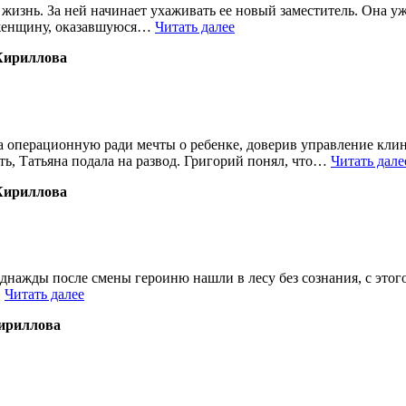
изнь. За ней начинает ухаживать ее новый заместитель. Она уже
л женщину, оказавшуюся…
Читать далее
Кириллова
а операционную ради мечты о ребенке, доверив управление кли
еть, Татьяна подала на развод. Григорий понял, что…
Читать дале
Кириллова
. Однажды после смены героиню нашли в лесу без сознания, с это
…
Читать далее
ириллова