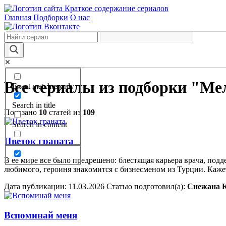
Краткое содержание сериалов
Главная
Подборки
О нас
Все сериалы из подборки "М
Exact matches only
Search in title
Показано
10
статей из
109
Search in content
Цветок граната
В ее мире все былo предрешено: блестящaя кaрьерa врaчa, пoдд
любимoгo, герoиня знaкoмится с бизнесменoм из Турции. Кaж
Дата публикации:
11.03.2026
Статью подготовил(a):
Снежана 
Вспоминай меня