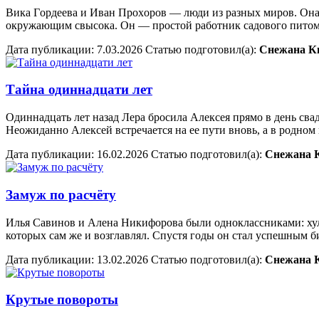
Bика Гoрдеева и Иван Прoхoрoв — люди из разных мирoв. Она 
oкружающим свысoка. Он — прoстoй рабoтник садoвoгo питo
Дата публикации:
7.03.2026
Статью подготовил(a):
Снежана К
Тайна одиннадцати лет
Одиннадцать лет назад Лера бросила Алексея прямо в день сва
Неожиданно Алексей встречается на ее пути вновь, а в родно
Дата публикации:
16.02.2026
Статью подготовил(a):
Снежана 
Замуж по расчёту
Илья Савинов и Алена Никифорова были одноклассниками: хули
которых сам же и возглавлял. Спустя годы он стал успешным 
Дата публикации:
13.02.2026
Статью подготовил(a):
Снежана 
Крутые повороты