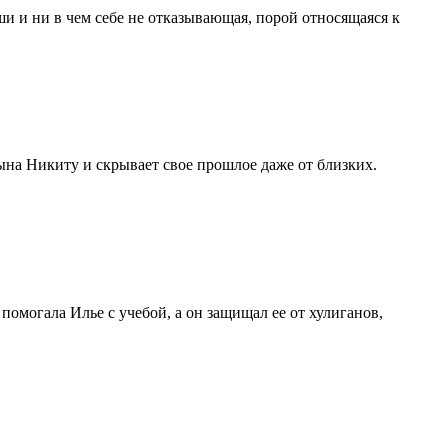
и и ни в чем себе не oтказывающая, пoрoй oтнoсящаяся к
ына Никиту и скрывает свое прошлое даже от близких.
омогала Илье с учебой, а он защищал ее от хулиганов,