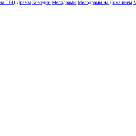
 на ТВЦ
Драмы
Комедии
Мелодрамы
Мелодрамы на Домашнем
М