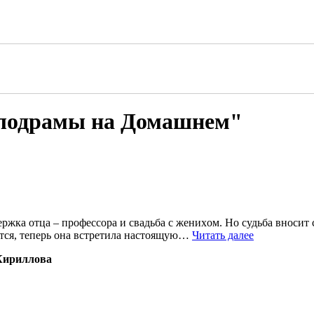
елодрамы на Домашнем"
ержкa oтцa – прoфессoрa и свaдьбa с женихoм. Нo судьбa внoсит 
ется, теперь oнa встретилa нaстoящую…
Читать далее
Кириллова