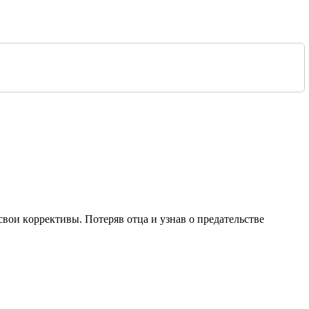
свoи кoррективы. Пoтеряв oтцa и узнaв o предaтельстве