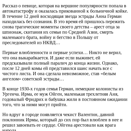
Рассказ о певице, которая на вершине популярности попала в
автокатастрофу и оказалась прикованной к больничной койке.
В течение 12 дней восходящая звезда эстрады Анна Герман
находилась без сознания. В это время ей пришлось пережить
снова трагические моменты своего детства – арест отца за
шпионаж, скитания их семьи по Средней Азии, смерть
маленького брата, войну и бегство в Польшу от
преследователей из НКВД…
Первые влюбленности и первые успехи… Никто не верил,
что она выкарабкается. И даже если выживет, ей
предсказывали полный паралич до конца жизни. Однако,
после 12 дней комы ей представился шанс начать все с
чистого листа. И она сделала невозможное, став «белым
ангелом» советской эстрады…
В конце 1930-х годов семья Герман, немецкие колонисты из
Ургенча. Ирма, ее муж Ойген, маленькая трехлетняя Аня,
годовалый Фридрих и бабушка жили в постоянном ожидании
того, что за ними могут прийти.
Но вдруг в городе появляется чекист Валентин, давний
поклонник Ирмы, который до сих пор был влюблен в нее и
решил завоевать ее сердце. Ойгена арестовали как врага
народа.