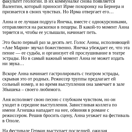
факультет геологии. В их коммуналке снова появляется
Валентин, который приносит Ирме похоронку на Бернера и
признается в своих чувствах. Но Ирма отвергает его…
Анна и ее лучшая подруга Янечка, вместе с однокурсниками,
отправляются на раскопки в пещеры. В какой-то момент Анна
теряется и, чтобы ее услышали, начинает петь.
Это было первый раз за десять лет. Голос Анны, исполняющей
«Аве Мария» звучал божественно. Янечка убеждает ее, что эта
пение — ее судьба, и организует ей прослушивание в театре
эстрады. Но в самый важный момент Анна не может издать
ни звука…
Вскоре Анна начинает гастролировать с театром эстрады,
скрывая это от родных. Режиссер труппы предлагает ей
сольный номер, и во время выступления она замечает в зале
Збышека – своего любимого.
Аня исполняет свою песню с глубоким чувством, но он
уходит в середине выступления. Завистливая коллега по
имени Агнешка нападает на нее, обвиняя в романе с
режиссером. Решив бросить сцену, Анна уезжает на фестиваль
в Ополе.
На фестивале Герман выступает последней, ожидая