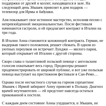
поддержки от друзей и коллег, находящихся в зале. На
следующий день Збышек привозит в дом подарок —
телевизор для Ирмы и бабушки.
Аня показывает свое истинное мастерство, исполняя песню с
непревзойденной эмоциональностью. После фестиваля
начинаются гастроли, и ей предлагают контракт в Италии на
три года.
В Италии Анна становится заложницей контракта. Герман, не
выдержав такого положения, решает сбежать. В одном из
уютных переулков он встречает Луиджи — милого парня,
который открывает ей Италию с другой стороны.
Скоро слава о талантливой польской певице с ангельским
голосом охватывает весь город. Продюсеры решают
продемонстрировать ее широкой публике, и вот уже польская
певица выступает на престижном фестивале в Сан-Ремо…
Однако после несчастного случая на горном серпантине
Збышек с Ирмой забирают Анну привозят в Польшу. Диагноз
врачей неутешителен — ей предстоит навсегда остаться
прикованной к постели.
С каждым днем состояние Анны ухудшается, и Збышек, не