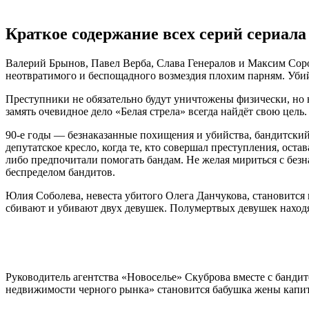
Краткое содержание всех серий сериала 
Валерий Брынов, Павел Верба, Слава Генералов и Максим Соро
неотвратимого и беспощадного возмездия плохим парням. Убий
Преступники не обязательно будут уничтожены физически, но в
замять очевидное дело «Белая стрела» всегда найдёт свою цель.
90-е годы — безнаказанные похищения и убийства, бандитский 
депутатское кресло, когда те, кто совершал преступления, ос
либо предпочитали помогать бандам. Не желая мириться с безн
беспределом бандитов.
Юлия Соболева, невеста убитого Олега Данчукова, становится
сбивают и убивают двух девушек. Полумертвых девушек находя
Руководитель агентства «Новоселье» Скуброва вместе с банди
недвижимости черного рынка» становится бабушка жены капита