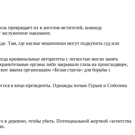
ль превращает их в ангелов-мстителей, команду
 заслуженное наказание.
жде. Там, где наглые мошенники могут подкупить суд или
огда криминальные авторитеты с легкостью могли занять
охранительные органы либо закрывали глаза на происходящее,
вне закона организацию «Белая стрела» для борьбы с
егося в вице-президенты. Однажды ночью Гурьев и Соболева
о в деревню, чтобы убить. Потенциальной жертвой «агентства
ях.