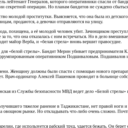
ель лейтенант Генералов, которого оперативники спасли от банд
и секретной операции. Но планам бандитов не суждено сбыться
во молодой проститутки. Выясняется, что она была из детского
ицам, продаются, а девочки отправляются на улицу.
ода, похищена, а её молодой человек убит. Зачинщиком преступ
 за то, что она отказалась с ним встречаться. Но в дело вмешив
одит майор Верба, и «белая стрела» вновь вершит правосудие.
 для «белой стрелы». Бандит Мерин убивает предпринимателя Кл
 коррумпированным оперативником Подшиваловым. Подшивалов и
ени. Женщину должны были спасти с помощью нового препарата
т. Врач-ординатор Алексей Пашенков проводит в больнице собст
анская из Службы безопасности МВД ведет дело «Белой стрелы» 
учившего тяжелое ранение в Таджикистане, нет правой ноги и не
а овощном рынке. Но откладывать что-либо очень сложно. Почти
лии, где используется рабский труд, удается бежать. Он берет 