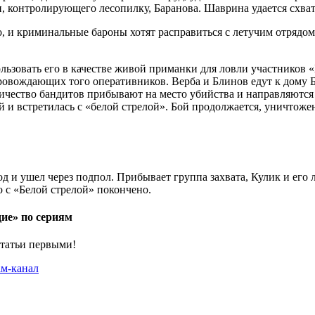
 контролирующего лесопилку, Баранова. Шаврина удается схвати
, и криминальные бароны хотят расправиться с летучим отрядом 
ьзовать его в качестве живой приманки для ловли участников «
опровождающих того оперативников. Верба и Блинов едут к дому 
личество бандитов прибывают на место убийства и направляются
 и встретилась с «белой стрелой». Бой продолжается, уничтоже
д и ушел через подпол. Прибывает группа захвата, Кулик и его
 с «Белой стрелой» покончено.
дие» по сериям
статьи первыми!