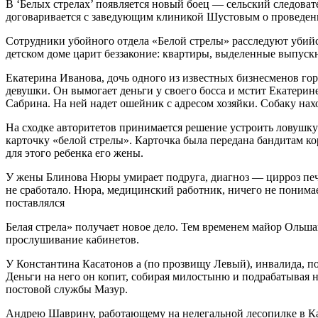
В ‘Белых стрелах’ появляется новый боец — сельский следоват
договаривается с заведующим клиникой Шустовым о проведени
Сотрудники убойного отдела «Белой стрелы» расследуют убийст
детском доме царит беззаконие: квартиры, выделенные выпускн
Екатерина Иванова, дочь одного из известных бизнесменов гор
девушки. Он вымогает деньги у своего босса и мстит Екатерине
Сабрина. На ней надет ошейник с адресом хозяйки. Собаку нах
На сходке авторитетов принимается решение устроить ловушку
карточку «белой стрелы». Карточка была передана бандитам
для этого ребенка его жены.
У жены Блинова Нюры умирает подруга, диагноз — цирроз печ
не сработало. Нюра, медицинский работник, ничего не понимае
поставлялся
Белая стрела» получает новое дело. Тем временем майор Ольш
прослушивание кабинетов.
У Константина Касатонов а (по прозвищу Левый), инвалида, пол
Деньги на него он копит, собирая милостыню и подрабатывая н
постовой службы Мазур.
Андрею Шаврину, работающему на нелегальной лесопилке в Каре