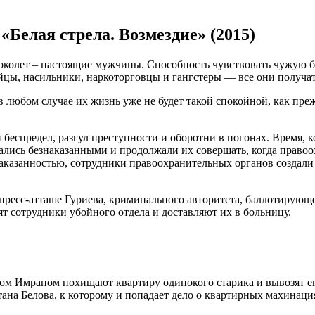
«Белая стрела. Возмездие» (2015)
колет – настоящие мужчины. Способность чувствовать чужую бо
цы, насильники, наркоторговцы и гангстеры — все они получат
 любом случае их жизнь уже не будет такой спокойной, как пре
беспредел, разгул преступности и оборотни в погонах. Время, к
тавались безнаказанными и продолжали их совершать, когда право
аказанностью, сотрудники правоохранительных органов создали 
 пресс-атташе Гуриева, криминального авторитета, баллотирующ
т сотрудники убойного отдела и доставляют их в больницу.
том Имраном похищают квартиру одинокого старика и вывозят ег
на Белова, к которому и попадает дело о квартирных махинаци