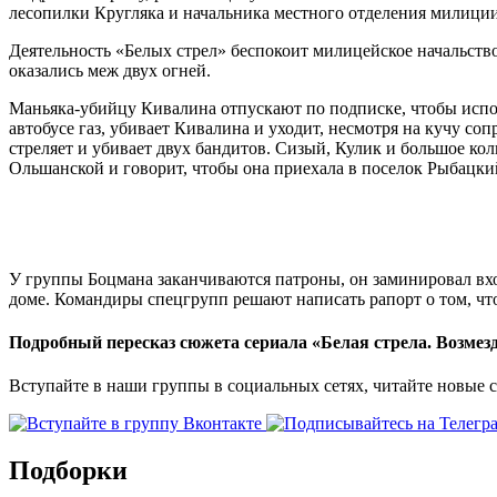
лесопилки Кругляка и начальника местного отделения милиции,
Деятельность «Белых стрел» беспокоит милицейское начальство
оказались меж двух огней.
Маньяка-убийцу Кивалина отпускают по подписке, чтобы испол
автобусе газ, убивает Кивалина и уходит, несмотря на кучу с
стреляет и убивает двух бандитов. Сизый, Кулик и большое ко
Ольшанской и говорит, чтобы она приехала в поселок Рыбацкий
У группы Боцмана заканчиваются патроны, он заминировал вхо
доме. Командиры спецгрупп решают написать рапорт о том, что
Подробный пересказ сюжета сериала «Белая стрела. Возмез
Вступайте в наши группы в социальных сетях, читайте новые 
Подборки