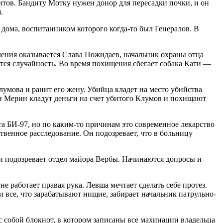
итов. Бандиту Мотку нужен донор для пересадки почки, и он
.
 дома, воспитанником которого когда-то был Генералов. В
ления оказывается Слава Пожидаев, начальник охраны отца
ается случайность. Во время похищения сбегает собака Кати —
умова и ранит его жену. Убийца кладет на место убийства
 Мерин кладут деньги на счет убитого Клумов и похищают
 БИ-97, но по каким-то причинам это современное лекарство
венное расследование. Он подозревает, что в больницу
и подозревает отдел майора Вербы. Начинаются допросы и
 работает правая рука. Левша мечтает сделать себе протез.
 все, что зарабатывают нищие, забирает начальник патрульно-
с собой блокнот, в котором записаны все махинации владельца