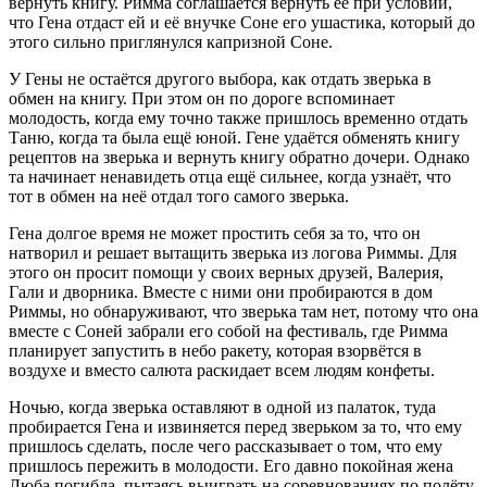
вернуть книгу. Римма соглашается вернуть её при условии,
что Гена отдаст ей и её внучке Соне его ушастика, который до
этого сильно приглянулся капризной Соне.
У Гены не остаётся другого выбора, как отдать зверька в
обмен на книгу. При этом он по дороге вспоминает
молодость, когда ему точно также пришлось временно отдать
Таню, когда та была ещё юной. Гене удаётся обменять книгу
рецептов на зверька и вернуть книгу обратно дочери. Однако
та начинает ненавидеть отца ещё сильнее, когда узнаёт, что
тот в обмен на неё отдал того самого зверька.
Гена долгое время не может простить себя за то, что он
натворил и решает вытащить зверька из логова Риммы. Для
этого он просит помощи у своих верных друзей, Валерия,
Гали и дворника. Вместе с ними они пробираются в дом
Риммы, но обнаруживают, что зверька там нет, потому что она
вместе с Соней забрали его собой на фестиваль, где Римма
планирует запустить в небо ракету, которая взорвётся в
воздухе и вместо салюта раскидает всем людям конфеты.
Ночью, когда зверька оставляют в одной из палаток, туда
пробирается Гена и извиняется перед зверьком за то, что ему
пришлось сделать, после чего рассказывает о том, что ему
пришлось пережить в молодости. Его давно покойная жена
Люба погибла, пытаясь выиграть на соревнованиях по полёту