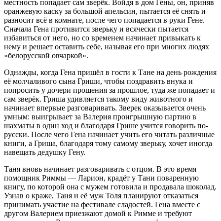
местность попадает сам зверёк. Войдя в дом Гены, он, приняв
оранжевую каску за большой апельсин, пытается её снять и
разносит всё в комнате, после чего попадается в руки Гене.
Сначала Гена противится зверьку и всячески пытается
избавиться от него, но со временем начинает привыкать к
нему и решает оставить себе, называя его при многих людях
«белорусской овчаркой».
Однажды, когда Гена пришёл в гости к Тане на день рождения
её молчаливого сына Гриши, чтобы поздравить внука и
попросить у дочери прощения за прошлое, туда же попадает и
сам зверёк. Гриша удивляется такому виду животного и
начинает впервые разговаривать. Зверек оказывается очень
умным: выигрывает за Валерия проигрышную партию в
шахматы в один ход и благодаря Грише учится говорить по-
русски. После чего Гена начинает учить его читать различные
книги, а Гриша, благодаря тому самому зверьку, хочет иногда
навещать дедушку Гену.
Таня вновь начинает разговаривать с отцом. В это время
помощник Риммы — Ларион, крадёт у Тани поваренную
книгу, по которой она с мужем готовила и продавала шоколад.
Узнав о краже, Таня и её муж Толя планируют отказаться
принимать участие на фестивале сладостей. Гена вместе с
другом Валерием приезжают домой к Римме и требуют