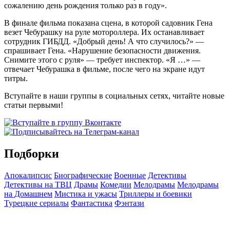
сожалению день рождения только раз в году».
В финале фильма показана сцена, в которой садовник Гена
везет Чебурашку на руле мотороллера. Их останавливает
сотрудник ГИБДД. «Добрый день! А что случилось?» —
спрашивает Гена. «Нарушение безопасности движения.
Снимите этого с руля» — требует инспектор. «Я …» —
отвечает Чебурашка в фильме, после чего на экране идут
титры.
Вступайте в наши группы в социальных сетях, читайте новые
статьи первыми!
Подборки
Апокалипсис
Биографические
Военные
Детективы
Детективы на ТВЦ
Драмы
Комедии
Мелодрамы
Мелодрамы
на Домашнем
Мистика и ужасы
Триллеры и боевики
Турецкие сериалы
Фантастика
Фэнтази