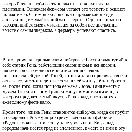
который очень любит есть апельсины и ворует их на
плантации. Однажды фермеры устают это терпеть и решают
поймать его. C помощью ловушки c приманкой в виде
апельсинов, им удаётся поймать зверька. Однако внезапно
разразившийся смерч утаскивает за собой все апельсины
вместе с самим зверьком, а фермеры успевают спастись.
В это время на черноморском побережье России замкнутый в
себе старик Гена, работающий садовником в дендрарии,
пытается восстановить свои отношения с давно
повзрослевшей дочкой Таней, которая давно прокляла своего
отца за то, что тот в детстве оставил её жить у тёти и бросил
её, после того, когда погибла её мама Люба. Таня вместе с
мужем Толей и сыном Гришей живут в мини-магазине, в
котором продают самый вкусный шоколад и готовятся к
ежегодному фестивалю.
Кроме того, жизнь Гены становится ещё хуже, когда он грубит
и оскорбляет Римму, директрису шоколадной фабрики
«Радость моя», за что его чуть не увольняют. Когда над
городом начинается град из апельсинов, вместе с ними в эту