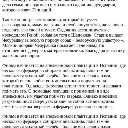
дела семьи нелюдимого и мрачного садовника дендрария,
которого зовут Геннадий.
Так же он встречает мальчика, который не умеет
разговаривать, маму мальчика и необычную тётю, желавшую
подарить его своей внучке. Садовник ассоциируется с
крокодилом Геной, забавная тетя с Шапокляк. Старик выдает
Чебурашку за особую породу собак » белорусскую ушастую «.
Мягкий добрый Чебурашка помогает Гене наладить
отношения с дочерью, матерью мальчика. Благодаря ушастику
мальчик заговорил.
Фильм начинается на апельсиновой плантации в Испании, где
несколько фермеров собирают апельсины, пока там не
появляется мохнатый зверёк с большими псевдоушами,
который очень любит есть апельсины и ворует их на
плантации. Однажды фермеры устают это терпеть и решают
поймать его. C помощью ловушки c приманкой в виде
апельсинов, им удаётся поймать зверька. Однако внезапно
разразившийся смерч утаскивает за собой все апельсины
вместе с самим зверьком, а фермеры успевают спастись.
Фильм начинается на апельсиновой плантации в Испании, где
несколько фермеров собирают апельсины, пока там не
появляется мохнатый зверёк с большими псевдоушами,