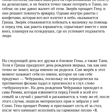
на дельтаплане, и он боялся точно также потерять и Таню, но
сейчас он уже давно жалеет об этом. Зверёк прощает Гену, и
они решают покинуть ярмарку. Однако внутри ракеты с
конфетами, которая вот-вот взлетит в небо, оказывается
Гриша. Зверёк отваживается побежать к мальчику на помощь
и перед тем, как ракета взрывается, спрыгивает вместе с ним
вниз, планируя на псевдоушах, где их успевают подхватить
люди.
На следующий день все друзья и близкие Гены, а также Таня,
Толя и Гриша празднуют день рождения зверька, так как они
точно не знают, когда именно он родился. Сам зверёк в этот
момент называет себя по имени, которое он сам себе
придумал — Чебурашка, поскольку он периодически на
протяжении фильма падал и произносил в слух слово
«чебурахнулся». На день рождения Чебурашки приходит и
сама Римма, которая извиняется перед Геной и всей его
семьёй за случай с ракетой и раскаивается, к тому же её, после
этого случая, лишили материнских прав и забрали у неё
Соню. Гена прощает Римму и приглашает сесть её за стол,
после чего начинает исполнять на гармонике песню «К