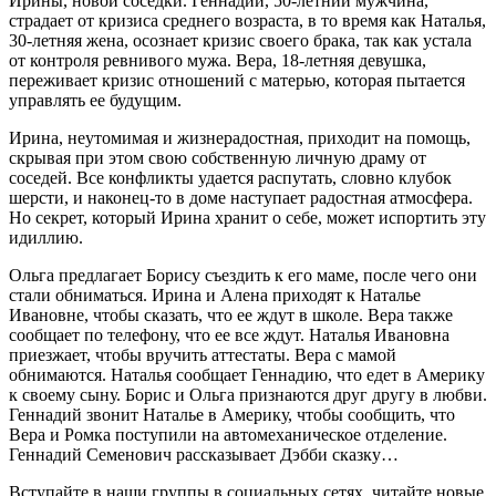
Ирины, новой соседки. Геннадий, 50-летний мужчина,
страдает от кризиса среднего возраста, в то время как Наталья,
30-летняя жена, осознает кризис своего брака, так как устала
от контроля ревнивого мужа. Вера, 18-летняя девушка,
переживает кризис отношений с матерью, которая пытается
управлять ее будущим.
Ирина, неутомимая и жизнерадостная, приходит на помощь,
скрывая при этом свою собственную личную драму от
соседей. Все конфликты удается распутать, словно клубок
шерсти, и наконец-то в доме наступает радостная атмосфера.
Но секрет, который Ирина хранит о себе, может испортить эту
идиллию.
Ольга предлагает Борису съездить к его маме, после чего они
стали обниматься. Ирина и Алена приходят к Наталье
Ивановне, чтобы сказать, что ее ждут в школе. Вера также
сообщает по телефону, что ее все ждут. Наталья Ивановна
приезжает, чтобы вручить аттестаты. Вера с мамой
обнимаются. Наталья сообщает Геннадию, что едет в Америку
к своему сыну. Борис и Ольга признаются друг другу в любви.
Геннадий звонит Наталье в Америку, чтобы сообщить, что
Вера и Ромка поступили на автомеханическое отделение.
Геннадий Семенович рассказывает Дэбби сказку…
Вступайте в наши группы в социальных сетях, читайте новые