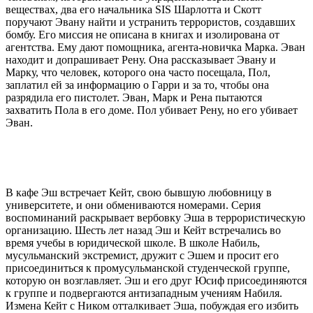
веществах, два его начальника SIS Шарлотта и Скотт
поручают Эвану найти и устранить террористов, создавших
бомбу. Его миссия не описана в книгах и изолирована от
агентства. Ему дают помощника, агента-новичка Марка. Эван
находит и допрашивает Рену. Она рассказывает Эвану и
Марку, что человек, которого она часто посещала, Пол,
заплатил ей за информацию о Гарри и за то, чтобы она
разрядила его пистолет. Эван, Марк и Рена пытаются
захватить Пола в его доме. Пол убивает Рену, но его убивает
Эван.
В кафе Эш встречает Кейт, свою бывшую любовницу в
университете, и они обмениваются номерами. Серия
воспоминаний раскрывает вербовку Эша в террористическую
организацию. Шесть лет назад Эш и Кейт встречались во
время учебы в юридической школе. В школе Набиль,
мусульманский экстремист, дружит с Эшем и просит его
присоединиться к промусульманской студенческой группе,
которую он возглавляет. Эш и его друг Юсиф присоединяются
к группе и подвергаются антизападным учениям Набиля.
Измена Кейт с Ником отталкивает Эша, побуждая его избить