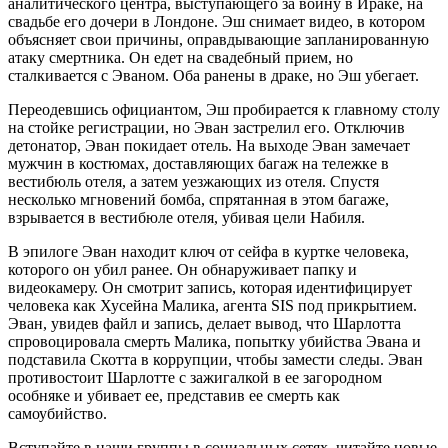
аналитического центра, выступающего за войну в Ираке, на
свадьбе его дочери в Лондоне. Эш снимает видео, в котором
объясняет свои причины, оправдывающие запланированную
атаку смертника. Он едет на свадебный прием, но
сталкивается с Эваном. Оба ранены в драке, но Эш убегает.
Переодевшись официантом, Эш пробирается к главному столу
на стойке регистрации, но Эван застрелил его. Отключив
детонатор, Эван покидает отель. На выходе Эван замечает
мужчин в костюмах, доставляющих багаж на тележке в
вестибюль отеля, а затем уезжающих из отеля. Спустя
несколько мгновений бомба, спрятанная в этом багаже,
взрывается в вестибюле отеля, убивая цели Набиля.
В эпилоге Эван находит ключ от сейфа в куртке человека,
которого он убил ранее. Он обнаруживает папку и
видеокамеру. Он смотрит запись, которая идентифицирует
человека как Хусейна Малика, агента SIS под прикрытием.
Эван, увидев файл и запись, делает вывод, что Шарлотта
спровоцировала смерть Малика, попытку убийства Эвана и
подставила Скотта в коррупции, чтобы замести следы. Эван
противостоит Шарлотте с зажигалкой в ее загородном
особняке и убивает ее, представив ее смерть как
самоубийство.
Вступайте в наши группы в социальных сетях, читайте новые