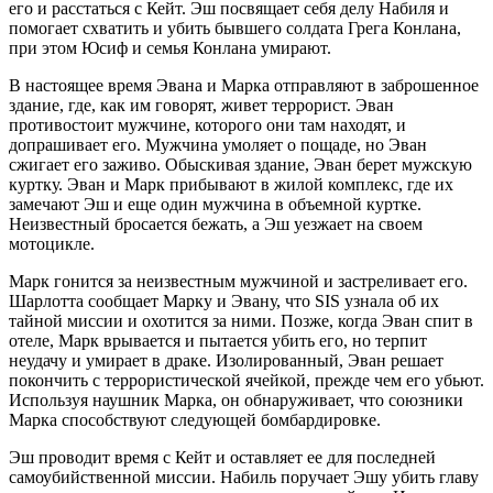
его и расстаться с Кейт. Эш посвящает себя делу Набиля и
помогает схватить и убить бывшего солдата Грега Конлана,
при этом Юсиф и семья Конлана умирают.
В настоящее время Эвана и Марка отправляют в заброшенное
здание, где, как им говорят, живет террорист. Эван
противостоит мужчине, которого они там находят, и
допрашивает его. Мужчина умоляет о пощаде, но Эван
сжигает его заживо. Обыскивая здание, Эван берет мужскую
куртку. Эван и Марк прибывают в жилой комплекс, где их
замечают Эш и еще один мужчина в объемной куртке.
Неизвестный бросается бежать, а Эш уезжает на своем
мотоцикле.
Марк гонится за неизвестным мужчиной и застреливает его.
Шарлотта сообщает Марку и Эвану, что SIS узнала об их
тайной миссии и охотится за ними. Позже, когда Эван спит в
отеле, Марк врывается и пытается убить его, но терпит
неудачу и умирает в драке. Изолированный, Эван решает
покончить с террористической ячейкой, прежде чем его убьют.
Используя наушник Марка, он обнаруживает, что союзники
Марка способствуют следующей бомбардировке.
Эш проводит время с Кейт и оставляет ее для последней
самоубийственной миссии. Набиль поручает Эшу убить главу