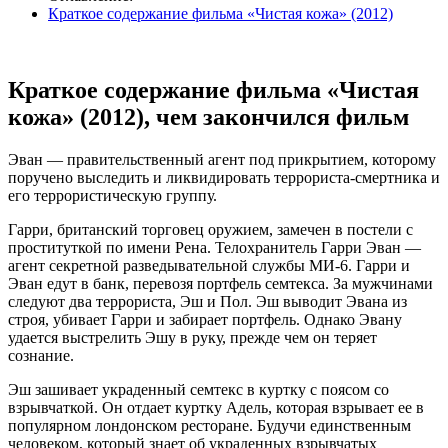
Краткое содержание фильма «Чистая кожа» (2012)
Краткое содержание фильма «Чистая
кожа» (2012), чем закончился фильм
Эван — правительственный агент под прикрытием, которому
поручено выследить и ликвидировать террориста-смертника и
его террористическую группу.
Гарри, британский торговец оружием, замечен в постели с
проституткой по имени Рена. Телохранитель Гарри Эван —
агент секретной разведывательной службы МИ-6. Гарри и
Эван едут в банк, перевозя портфель семтекса. За мужчинами
следуют два террориста, Эш и Пол. Эш выводит Эвана из
строя, убивает Гарри и забирает портфель. Однако Эвану
удается выстрелить Эшу в руку, прежде чем он теряет
сознание.
Эш зашивает украденный семтекс в куртку с поясом со
взрывчаткой. Он отдает куртку Адель, которая взрывает ее в
популярном лондонском ресторане. Будучи единственным
человеком, который знает об украденных взрывчатых