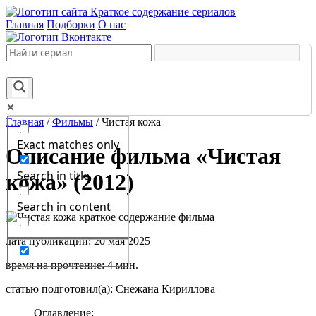
Краткое содержание сериалов
Главная
Подборки
О нас
Главная
/
Фильмы
/
Чистая кожа
Exact matches only
Описание фильма «Чистая
Search in title
кожа» (2012)
Search in content
дата публикации: 20 мая 2025
время на прочтение: 4 мин.
статью подготовил(а): Снежана Кириллова
Оглавление: