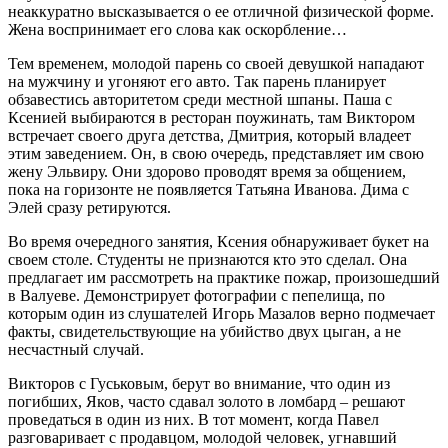
неаккуратно высказывается о ее отличной физической форме.
Жена воспринимает его слова как оскорбление…
Тем временем, молодой парень со своей девушкой нападают
на мужчину и угоняют его авто. Так парень планирует
обзавестись авторитетом среди местной шпаны. Паша с
Ксенией выбираются в ресторан поужинать, там Виктором
встречает своего друга детства, Дмитрия, который владеет
этим заведением. Он, в свою очередь, представляет им свою
жену Эльвиру. Они здорово проводят время за общением,
пока на горизонте не появляется Татьяна Иванова. Дима с
Элей сразу ретируются.
Во время очередного занятия, Ксения обнаруживает букет на
своем столе. Студенты не признаются кто это сделал. Она
предлагает им рассмотреть на практике пожар, произошедший
в Валуеве. Демонстрирует фотографии с пепелища, по
которым один из слушателей Игорь Мазалов верно подмечает
факты, свидетельствующие на убийство двух цыган, а не
несчастный случай.
Викторов с Гуськовым, берут во внимание, что один из
погибших, Яков, часто сдавал золото в ломбард – решают
проведаться в один из них. В тот момент, когда Павел
разговаривает с продавцом, молодой человек, угнавший