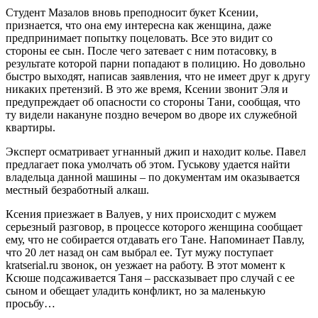
Студент Мазалов вновь преподносит букет Ксении,
признается, что она ему интересна как женщина, даже
предпринимает попытку поцеловать. Все это видит со
стороны ее сын. После чего затевает с ним потасовку, в
результате которой парни попадают в полицию. Но довольно
быстро выходят, написав заявления, что не имеет друг к другу
никаких претензий. В это же время, Ксении звонит Эля и
предупреждает об опасности со стороны Тани, сообщая, что
ту видели накануне поздно вечером во дворе их служебной
квартиры.
Эксперт осматривает угнанный джип и находит колье. Павел
предлагает пока умолчать об этом. Гуськову удается найти
владельца данной машины – по документам им оказывается
местный безработный алкаш.
Ксения приезжает в Валуев, у них происходит с мужем
серьезный разговор, в процессе которого женщина сообщает
ему, что не собирается отдавать его Тане. Напоминает Павлу,
что 20 лет назад он сам выбрал ее. Тут мужу поступает
kratserial.ru звонок, он уезжает на работу. В этот момент к
Ксюше подсаживается Таня – рассказывает про случай с ее
сыном и обещает уладить конфликт, но за маленькую
просьбу…