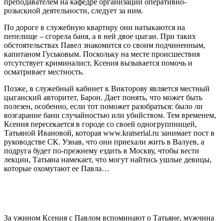
преподавателем на кафедре организации оперативно-
розыскной деятельности, следует за ним.
По дороге в служебную квартиру они натыкаются на
пепелище – сгорела баня, а в ней двое цыган. При таких
обстоятельствах Павел знакомится со своим подчиненным,
капитаном Гуськовым. Поскольку на месте происшествия
отсутствует криминалист, Ксения вызывается помочь и
осматривает местность.
Позже, в служебный кабинет к Викторову является местный
цыганский авторитет, Барон. Дает понять, что может быть
полезен, особенно, если тот поможет разобраться: было ли
возгарание бани случайностью или убийством. Тем временем,
Ксения пересекается в городе со своей одногруппницей,
Татьяной Ивановой, которая www.kratserial.ru занимает пост в
руководстве СК. Узнав, что они приехали жить в Валуев, а
подруга будет по-прежнему ездить в Москву, чтобы вести
лекции, Татьяна намекает, что могут найтись ушлые девицы,
которые охомутают ее Павла…
За ужином Ксения с Павлом вспоминают о Татьяне, мужчина