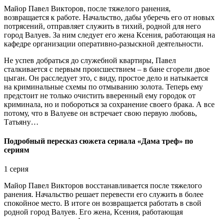
Майор Павел Викторов, после тяжелого ранения,
возвращается к работе. Начальство, дабы уберечь его от новых
потрясений, отправляет служить в тихий, родной для него
город Валуев. За ним следует его жена Ксения, работающая на
кафедре организации оперативно-разыскной деятельности.
Не успев добраться до служебной квартиры, Павел
сталкивается с первым происшествием – в бане сгорели двое
цыган. Он расследует это, с виду, простое дело и натыкается
на криминальные схемы по отмыванию золота. Теперь ему
предстоит не только очистить вверенный ему городок от
криминала, но и побороться за сохранение своего брака. А все
потому, что в Валуеве он встречает свою первую любовь,
Татьяну…
Подробный пересказ сюжета сериала «Дама треф» по
сериям
1 серия
Майор Павел Викторов восстанавливается после тяжелого
ранения. Начальство решает перевести его служить в более
спокойное место. В итоге он возвращается работать в свой
родной город Валуев. Его жена, Ксения, работающая