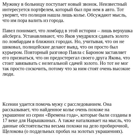
Мужику в больницу поступает новый звонок. Неизвестный
интересуется портфелем, который был при нем в авто. Тот
уверяет, что полиция нашла лишь колье. Обсуждают мысль,
что им пора валить из города.
Павел понимает, что ломбард в этой истории – лишь верхушка
айсберга. Устанавливают, что Яков умудрялся сдавать золото
по ломбардам в ближних городах. Но, учитывая, что он не
шиковал, полицейские делают вывд, что он просто был
курьером. Повторный разговор Павла с Бароном заставляет
его признаться, что он предостерегал своего друга Якова, что
стоит завязывать с нелегальной сдачей золото. Но тот не мог
так просто соскочить, потому что за ним стоят очень высокие
люди.
Ксении удается помочь мужу с расследованием. Она
рассказывает, что найденное колье очень похоже на
украшение из серии «Времена года», которые были созданы в
17 веке для Нарышкиных. А также наталкивает на мысль, что
данные обстоятельства весьма похожи на дело пробирочной,
Щелокова (о поддельных пробах на золотых украшениях).