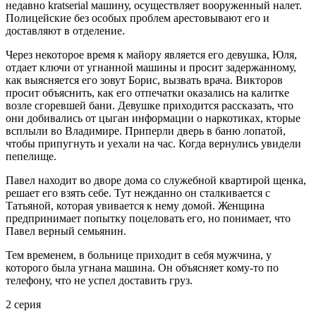
недавно kratserial машину, осуществляет вооруженный налет.
Полицейские без особых проблем арестовывают его и
доставляют в отделение.
Через некоторое время к майору является его девушка, Юля,
отдает ключи от угнанной машины и просит задержанному,
как выясняется его зовут Борис, вызвать врача. Викторов
просит объяснить, как его отпечатки оказались на калитке
возле сгоревшей бани. Девушке приходится рассказать, что
они добивались от цыган информации о наркотиках, кторые
всплыли во Владимире. Приперли дверь в баню лопатой,
чтобы припугнуть и уехали на час. Когда вернулись увидели
пепелище.
Павел находит во дворе дома со служебной квартирой щенка,
решает его взять себе. Тут нежданно он сталкивается с
Татьяной, которая увивается к нему домой. Женщина
предпринимает попытку поцеловать его, но понимает, что
Павел верный семьянин.
Тем временем, в больнице приходит в себя мужчина, у
которого была угнана машина. Он объясняет кому-то по
телефону, что не успел доставить груз.
2 серия