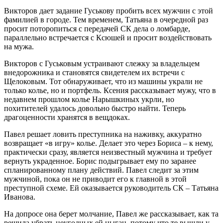
Викторов дает задание Гуськову пробить всех мужчин с этой
фамилией в городе. Тем временем, Татьяна в очередной раз
просит поторопиться с передачей СК дела о ломбарде,
параллельно встречается с Ксюшей и просит воздействовать
на мужа.
Викторов с Гуськовым устраивают слежку за владельцем
внедорожника и становятся свидетелем их встречи с
Щелоковым. Тот обнаруживает, что из машины украли не
только колье, но и портфель. Ксения рассказывает мужу, что в
недавнем прошлом колье Нарышкиных укрли, но
похитителей удалось довольно быстро найти. Теперь
драгоценности хранятся в вещдоках.
Павел решает ловить преступника на наживку, аккуратно
возвращает «в игру» колье. Делает это через Бориса – к нему,
практически сразу, является неизвестный мужчина и требует
вернуть украденное. Борис подыгрывает ему по заранее
спланированному плану действий. Павел следит за этим
мужчиной, пока он не приводит его к главной в этой
преступной схеме. Ей оказывается руководитель СК – Татьяна
Иванова.
На допросе она берет молчание, Павел же рассказывает, как та
решила убрать неугодных ей цыган, потому что те вышли у