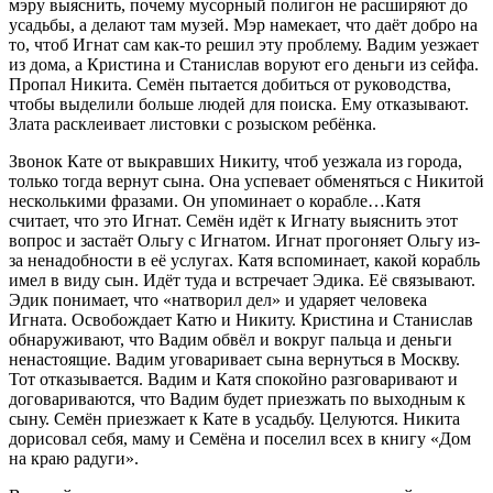
мэру выяснить, почему мусорный полигон не расширяют до
усадьбы, а делают там музей. Мэр намекает, что даёт добро на
то, чтоб Игнат сам как-то решил эту проблему. Вадим уезжает
из дома, а Кристина и Станислав воруют его деньги из сейфа.
Пропал Никита. Семён пытается добиться от руководства,
чтобы выделили больше людей для поиска. Ему отказывают.
Злата расклеивает листовки с розыском ребёнка.
Звонок Кате от выкравших Никиту, чтоб уезжала из города,
только тогда вернут сына. Она успевает обменяться с Никитой
несколькими фразами. Он упоминает о корабле…Катя
считает, что это Игнат. Семён идёт к Игнату выяснить этот
вопрос и застаёт Ольгу с Игнатом. Игнат прогоняет Ольгу из-
за ненадобности в её услугах. Катя вспоминает, какой корабль
имел в виду сын. Идёт туда и встречает Эдика. Её связывают.
Эдик понимает, что «натворил дел» и ударяет человека
Игната. Освобождает Катю и Никиту. Кристина и Станислав
обнаруживают, что Вадим обвёл и вокруг пальца и деньги
ненастоящие. Вадим уговаривает сына вернуться в Москву.
Тот отказывается. Вадим и Катя спокойно разговаривают и
договариваются, что Вадим будет приезжать по выходным к
сыну. Семён приезжает к Кате в усадьбу. Целуются. Никита
дорисовал себя, маму и Семёна и поселил всех в книгу «Дом
на краю радуги».