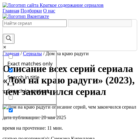
Краткое содержание сериалов
Главная
Подборки
О нас
Главная
/
Сериалы
/
Дом на краю радуги
Exact matches only
Описание всех серий сериала
Search in title
«Дом на краю радуги» (2023),
чем закончился сериал
Search in content
дата публикации: 20 мая 2025
время на прочтение: 11 мин.
статью подготовил(а): Снежана Кириллова