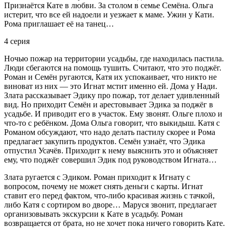
Признаётся Кате в любви. За столом в семье Семёна. Ольга
истерит, что все ей надоели и уезжает к маме. Ужин у Кати.
Рома приглашает её на танец…
4 серия
Ночью пожар на территории усадьбы, где находилась пастила.
Люди сбегаются на помощь тушить. Считают, что это поджёг.
Роман и Семён ругаются, Катя их успокаивает, что никто не
виноват из них — это Игнат мстит именно ей. Дома у Нади.
Злата рассказывает Эдику про пожар, тот делает удивленный
вид. Но приходит Семён и арестовывает Эдика за поджёг в
усадьбе. И приводит его в участок. Ему звонят. Ольге плохо и
что-то с ребёнком. Дома Ольга говорит, что выкидыш. Катя с
Романом обсуждают, что надо делать пастилу скорее и Рома
предлагает закупить продуктов. Семён узнаёт, что Эдика
отпустил Усачёв. Приходит к нему выяснить это и объясняет
ему, что поджёг совершил Эдик под руководством Игната…
Злата ругается с Эдиком. Роман приходит к Игнату с
вопросом, почему не может снять деньги с карты. Игнат
ставит его перед фактом, что-либо красивая жизнь с тачкой,
либо Катя с сортиром во дворе… Маруся звонит, предлагает
организовывать экскурсии к Кате в усадьбу. Роман
возвращается от брата, но не хочет пока ничего говорить Кате.