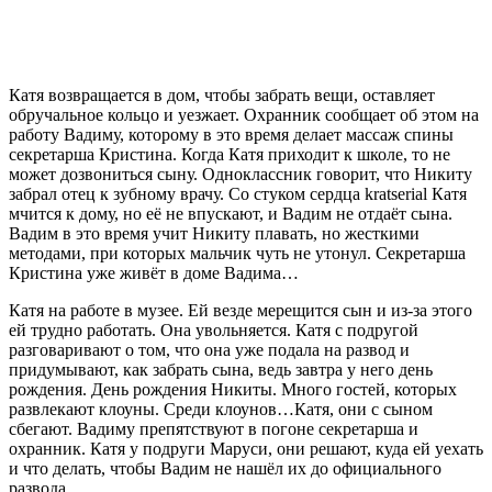
Катя возвращается в дом, чтобы забрать вещи, оставляет
обручальное кольцо и уезжает. Охранник сообщает об этом на
работу Вадиму, которому в это время делает массаж спины
секретарша Кристина. Когда Катя приходит к школе, то не
может дозвониться сыну. Одноклассник говорит, что Никиту
забрал отец к зубному врачу. Со стуком сердца kratserial Катя
мчится к дому, но её не впускают, и Вадим не отдаёт сына.
Вадим в это время учит Никиту плавать, но жесткими
методами, при которых мальчик чуть не утонул. Секретарша
Кристина уже живёт в доме Вадима…
Катя на работе в музее. Ей везде мерещится сын и из-за этого
ей трудно работать. Она увольняется. Катя с подругой
разговаривают о том, что она уже подала на развод и
придумывают, как забрать сына, ведь завтра у него день
рождения. День рождения Никиты. Много гостей, которых
развлекают клоуны. Среди клоунов…Катя, они с сыном
сбегают. Вадиму препятствуют в погоне секретарша и
охранник. Катя у подруги Маруси, они решают, куда ей уехать
и что делать, чтобы Вадим не нашёл их до официального
развода…