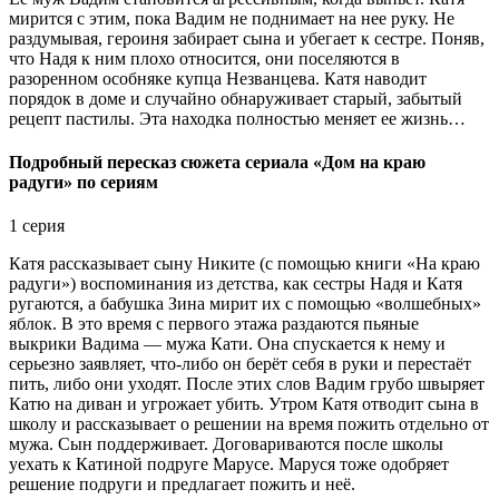
мирится с этим, пока Вадим не поднимает на нее руку. Не
раздумывая, героиня забирает сына и убегает к сестре. Поняв,
что Надя к ним плохо относится, они поселяются в
разоренном особняке купца Незванцева. Катя наводит
порядок в доме и случайно обнаруживает старый, забытый
рецепт пастилы. Эта находка полностью меняет ее жизнь…
Подробный пересказ сюжета сериала «Дом на краю
радуги» по сериям
1 серия
Катя рассказывает сыну Никите (с помощью книги «На краю
радуги») воспоминания из детства, как сестры Надя и Катя
ругаются, а бабушка Зина мирит их с помощью «волшебных»
яблок. В это время с первого этажа раздаются пьяные
выкрики Вадима — мужа Кати. Она спускается к нему и
серьезно заявляет, что-либо он берёт себя в руки и перестаёт
пить, либо они уходят. После этих слов Вадим грубо швыряет
Катю на диван и угрожает убить. Утром Катя отводит сына в
школу и рассказывает о решении на время пожить отдельно от
мужа. Сын поддерживает. Договариваются после школы
уехать к Катиной подруге Марусе. Маруся тоже одобряет
решение подруги и предлагает пожить и неё.