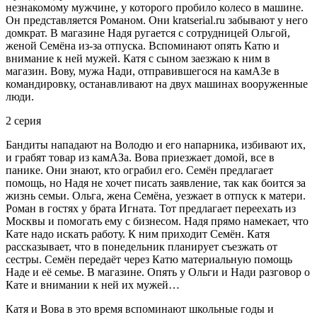
незнакомому мужчине, у которого пробило колесо в машине.
Он представляется Романом. Они kratserial.ru забывают у него
домкрат. В магазине Надя ругается с сотрудницей Ольгой,
женой Семёна из-за отпуска. Вспоминают опять Катю и
внимание к ней мужей. Катя с сыном заезжаю к ним в
магазин. Вову, мужа Нади, отправившегося на камАЗе в
командировку, останавливают на двух машинах вооруженные
люди.
2 серия
Бандиты нападают на Володю и его напарника, избивают их,
и грабят товар из камАЗа. Вова приезжает домой, все в
панике. Они знают, кто ограбил его. Семён предлагает
помощь, но Надя не хочет писать заявление, так как боится за
жизнь семьи. Ольга, жена Семёна, уезжает в отпуск к матери.
Роман в гостях у брата Игната. Тот предлагает переехать из
Москвы и помогать ему с бизнесом. Надя прямо намекает, что
Кате надо искать работу. К ним приходит Семён. Катя
рассказывает, что в понедельник планирует съезжать от
сестры. Семён передаёт через Катю материальную помощь
Наде и её семье. В магазине. Опять у Ольги и Нади разговор о
Кате и внимании к ней их мужей…
Катя и Вова в это время вспоминают школьные годы и