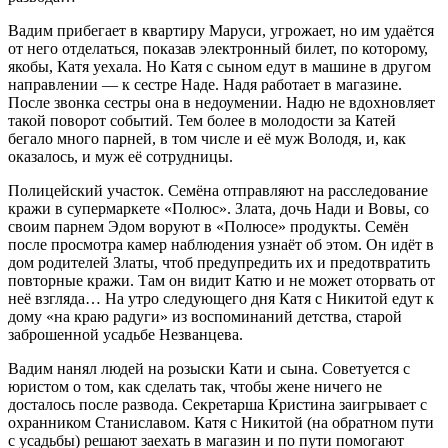
Вадим прибегает в квартиру Маруси, угрожает, но им удаётся
от него отделаться, показав электронный билет, по которому,
якобы, Катя уехала. Но Катя с сыном едут в машине в другом
направлении — к сестре Наде. Надя работает в магазине.
После звонка сестры она в недоумении. Надю не вдохновляет
такой поворот событий. Тем более в молодости за Катей
бегало много парней, в том числе и её муж Володя, и, как
оказалось, и муж её сотрудницы.
Полицейский участок. Семёна отправляют на расследование
кражи в супермаркете «Полюс». Злата, дочь Нади и Вовы, со
своим парнем Эдом воруют в «Полюсе» продукты. Семён
после просмотра камер наблюдения узнаёт об этом. Он идёт в
дом родителей Златы, чтоб предупредить их и предотвратить
повторные кражи. Там он видит Катю и не может оторвать от
неё взгляда… На утро следующего дня Катя с Никитой едут к
дому «на краю радуги» из воспоминаний детства, старой
заброшенной усадьбе Незванцева.
Вадим нанял людей на розыски Кати и сына. Советуется с
юристом о том, как сделать так, чтобы жене ничего не
досталось после развода. Секретарша Кристина заигрывает с
охранником Станиславом. Катя с Никитой (на обратном пути
с усадьбы) решают заехать в магазин и по пути помогают