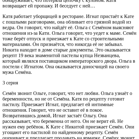
обнаруживает, что потеряла цепочку с кулоном. Катя
возвращает ей пропажу. И беседует с ней…
Катя работает уборщицей в ресторане. Игнат пристаёт к Кате
с пошлыми разговорами, она обливает его грязной водой из
ведра. Он говорит, что найдёт её. Ольга с Семёном выясняют
отношения из-за Кати. Ольга говорит, что уедет к маме. Семён
тоже берёт отпуск и приезжает к Кате со строительными
материалами. Он признаётся, что никогда её не забывал.
Никита находит в доме старые документы. Это оказывается
рецепт 19 века знаменитой пастелы купца Незванцева,
который являлся поставщиком императорского двора. Ольга в
постели с Игнатом. Она оказывается доносчицей на своего
мужа Семёна.
3 серия
Семён звонит Ольге, говорит, что нет любви. Ольга узнаёт о
беременности, но не от Семёна. Катя по рецепту готовит
пастилу. Приезжает Игнат, предлагает ей интимные
отношения. Говорит, что не оставит её в покое.
Возвратившись домой, Игнат застаёт Ольгу. Она
рассказывает, что беременна от него. Он не верит ей. Не
нужен ему ребёнок. К Кате с Никитой приезжает Семён. Они
угощают его пастилой по найденному рецепту. Семён
оценивает и предлагает продавать на ярмарке. Семёну звонит