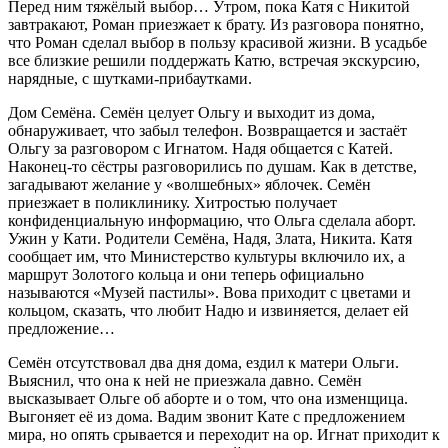
Перед ним тяжёлый выбор… Утром, пока Катя с Никитой
завтракают, Роман приезжает к брату. Из разговора понятно,
что Роман сделал выбор в пользу красивой жизни. В усадьбе
все близкие решили поддержать Катю, встречая экскурсию,
нарядные, с шутками-прибаутками.
Дом Семёна. Семён целует Ольгу и выходит из дома,
обнаруживает, что забыл телефон. Возвращается и застаёт
Ольгу за разговором с Игнатом. Надя общается с Катей.
Наконец-то сёстры разговорились по душам. Как в детстве,
загадывают желание у «волшебных» яблочек. Семён
приезжает в поликлинику. Хитростью получает
конфиденциальную информацию, что Ольга сделала аборт.
Ужин у Кати. Родители Семёна, Надя, Злата, Никита. Катя
сообщает им, что Министерство культуры включило их, а
маршрут Золотого кольца и они теперь официально
называются «Музей пастилы». Вова приходит с цветами и
кольцом, сказать, что любит Надю и извиняется, делает ей
предложение…
Семён отсутствовал два дня дома, ездил к матери Ольги.
Выяснил, что она к ней не приезжала давно. Семён
высказывает Ольге об аборте и о том, что она изменщица.
Выгоняет её из дома. Вадим звонит Кате с предложением
мира, но опять срывается и переходит на ор. Игнат приходит к