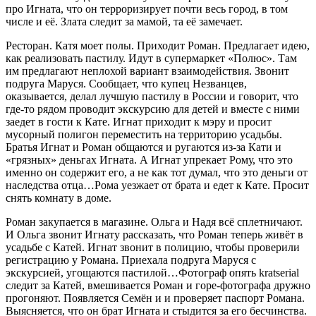
про Игната, что он терроризирует почти весь город, в том
числе и её. Злата следит за мамой, та её замечает.
Ресторан. Катя моет полы. Приходит Роман. Предлагает идею,
как реализовать пастилу. Идут в супермаркет «Полюс». Там
им предлагают неплохой вариант взаимодействия. Звонит
подруга Маруся. Сообщает, что купец Незванцев,
оказывается, делал лучшую пастилу в России и говорит, что
где-то рядом проводит экскурсию для детей и вместе с ними
заедет в гости к Кате. Игнат приходит к мэру и просит
мусорный полигон переместить на территорию усадьбы.
Братья Игнат и Роман общаются и ругаются из-за Кати и
«грязных» деньгах Игната. А Игнат упрекает Рому, что это
именно он содержит его, а не как тот думал, что это деньги от
наследства отца…Рома уезжает от брата и едет к Кате. Просит
снять комнату в доме.
Роман закупается в магазине. Ольга и Надя всё сплетничают.
И Ольга звонит Игнату рассказать, что Роман теперь живёт в
усадьбе с Катей. Игнат звонит в полицию, чтобы проверили
регистрацию у Романа. Приехала подруга Маруся с
экскурсией, угощаются пастилой…Фотограф опять kratserial
следит за Катей, вмешивается Роман и горе-фотографа дружно
прогоняют. Появляется Семён и и проверяет паспорт Романа.
Выясняется, что он брат Игната и стыдится за его бесчинства.