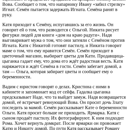
Вова. Сообщает о том, что напарнику Ивану «забил стрелку»
Игнат. Семён пытается задержать Игната. Семёна ранят в
руку.
Катя приходит к Семёну, испугавшись за его жизнь. Он
говорит ей о том, что разводится с Ольгой. Никита рисует
фигурки людей для книги «дом на краю радуги». Надя
выговаривает мужа о том, что они затеяли с Семёном против
Игната. Катя с Никитой готовят пастилу, и Никита говорит
маме о том, что ему нравится Семён. Семён приходит в
цветочный магазин, выбирает цветы для Кати. Продавщица-
цыганка гадает ему, что дома его ждёт радостная весть. Катя
наряжается и ждёт Семёна в гости. Семён забегает домой, а
там — Ольга, которая забирает цветы и сообщает ему о
беременности.
Вадим с юристом говорят о делах. Кристина с ними в
кабинете и запоминает код от сейфа. Гадалка цыганка
предсказывает Наде, что та выйдет замуж. Надя возвращается
домой, её встречает ревнующий Вова. Он просит дочь Злату
последить за мамой. Семён рассказывает Кате о беременности
Ольги. Катя просит больше не приходить. Ярмарка. Катя с
сыном продаёт пастилу. Их фотографируют. К ним подходит
Рома. Хочет вернуть домкрат. После ярмарки он провожает
Катю и Никиту домой. По пути Катя рассказывает Роману