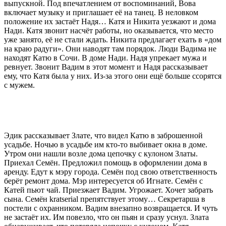
выпускной. Под впечатлением от воспоминаний, Вова
включает музыку и приглашает её на танец. В неловком
положение их застаёт Надя… Катя и Никита уезжают и дома
Нади. Катя звонит насчёт работы, но оказывается, что место
уже занято, её не стали ждать. Никита предлагает ехать в «дом
на краю радуги». Они наводят там порядок. Люди Вадима не
находят Катю в Сочи. В доме Нади. Надя упрекает мужа и
ревнует. Звонит Вадим в этот момент и Надя рассказывает
ему, что Катя была у них. Из-за этого они ещё больше ссорятся
с мужем.
Эдик рассказывает Злате, что видел Катю в заброшенной
усадьбе. Ночью в усадьбе им кто-то выбивает окна в доме.
Утром они нашли возле дома цепочку с кулоном Златы.
Приехал Семён. Предложил помощь в оформлении дома в
аренду. Едут к мэру города. Семён под свою ответственность
берёт ремонт дома. Мэр интересуется об Игнате. Семён с
Катей пьют чай. Приезжает Вадим. Угрожает. Хочет забрать
сына. Семён kratserial препятствует этому… Секретарша в
постели с охранником. Вадим внезапно возвращается. И чуть
не застаёт их. Им повезло, что он пьян и сразу уснул. Злата