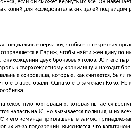
нуса, если он сможет вернуть их все. Он навещает
ых копий для исследовательских целей под видом 
я специальные перчатки, чтобы его секретная орг
 отправляется в Париж, чтобы найти женщину по 
онахождении двух бронзовых голов. JC и его парт
пароль к сверхсекретному хранилищу и находит бр
альные сокровища, которые, как считается, были п
 что его арестовали. Однако его замечает Коко. Не
 особняка.
 на секретную корпорацию, которая пытается верну
ся напасть на JC, но вызывается полиция, и их все
JC и его команда приглашены в замок, принадлеж
ют их из-за подозрений. Выясняется, что капитано