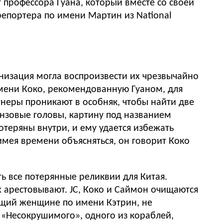
 профессора Гуана, который вместе со своей
репортера по имени Мартин из National
анизация могла воспроизвести их чрезвычайно
имени Коко, рекомендованную Гуаном, для
неры проникают в особняк, чтобы найти две
онзовые головы, картину под названием
отеряны внутри, и ему удается избежать
 имея времени объясняться, он говорит Коко
ть все потерянные реликвии для Китая.
х арестовывают. JC, Коко и Саймон очищаются
ащий женщине по имени Кэтрин, не
м «Несокрушимого», одного из кораблей,