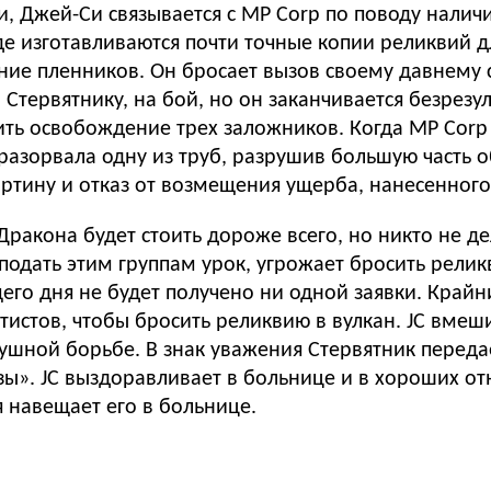
и, Джей-Си связывается с MP Corp по поводу наличи
де изготавливаются почти точные копии реликвий 
ие пленников. Он бросает вызов своему давнему с
ервятнику, на бой, но он заканчивается безрезуль
ть освобождение трех заложников. Когда MP Corp о
 разорвала одну из труб, разрушив большую часть о
артину и отказ от возмещения ущерба, нанесенног
ракона будет стоить дороже всего, но никто не де
еподать этим группам урок, угрожает бросить рели
его дня не будет получено ни одной заявки. Крайн
тистов, чтобы бросить реликвию в вулкан. JC вмеш
душной борьбе. В знак уважения Стервятник переда
ы». JC выздоравливает в больнице и в хороших от
я навещает его в больнице.