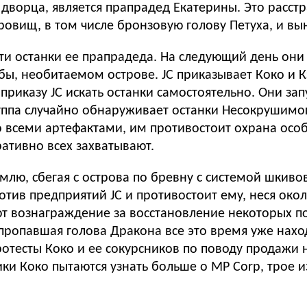
дворца, является прапрадед Екатерины. Это расстра
ровищ, в том числе бронзовую голову Петуха, и в
ти останки ее прапрадеда. На следующий день они
ы, необитаемом острове. JC приказывает Коко и Кэ
приказу JC искать останки самостоятельно. Они зап
уппа случайно обнаруживает останки Несокрушимо
со всеми артефактами, им противостоит охрана осо
ративно всех захватывают.
млю, сбегая с острова по бревну с системой шкивов
тив предприятий JC и противостоит ему, неся окол
ют вознаграждение за восстановление некоторых п
 пропавшая голова Дракона все это время уже наход
отесты Коко и ее сокурсников по поводу продажи 
ки Коко пытаются узнать больше о MP Corp, трое и