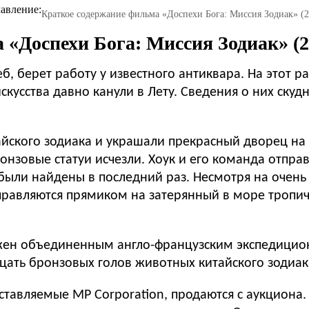
авление:
Краткое содержание фильма «Доспехи Бога: Миссия Зодиак» (2
 «Доспехи Бога: Миссия Зодиак» (2
, берет работу у известного антиквара. На этот 
кусства давно канули в Лету. Сведения о них скудн
йского зодиака и украшали прекрасный дворец на
нзовые статуи исчезли. Хоук и его команда отправи
 были найдены в последний раз. Несмотря на очень
правляются прямиком на затерянный в море тропич
жжен объединенным англо-французским экспедици
ать бронзовых голов животных китайского зодиак
ставляемые MP Corporation, продаются с аукциона.