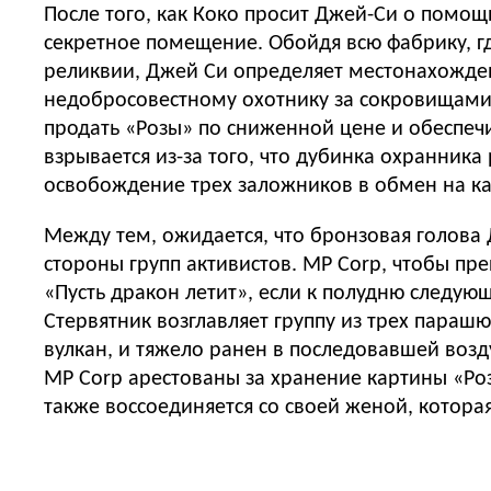
После того, как Коко просит Джей-Си о помощ
секретное помещение. Обойдя всю фабрику, г
реликвии, Джей Си определяет местонахожден
недобросовестному охотнику за сокровищами Ст
продать «Розы» по сниженной цене и обеспечи
взрывается из-за того, что дубинка охранника
освобождение трех заложников в обмен на к
Между тем, ожидается, что бронзовая голова Д
стороны групп активистов. MP Corp, чтобы пр
«Пусть дракон летит», если к полудню следующ
Стервятник возглавляет группу из трех парашю
вулкан, и тяжело ранен в последовавшей воз
MP Corp арестованы за хранение картины «Роз
также воссоединяется со своей женой, котора