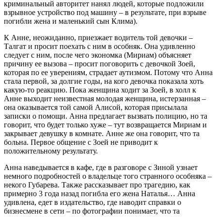
криминальный авторитет нанял людей, которые подложили
взрывное устройство под машину – в результате, при взрыве
погибли жена и маленький сын Клима).
К Анне, неожиданно, приезжает водитель той девочки –
Талгат и просит поехать с ним в особняк. Она удивленно
следует с ним, после чего экономка (Мириам) объясняет
причину ее вызова – просит поговорить с девочкой Зоей,
которая по ее уверениям, страдает аутизмом. Потому что Анна
стала первой, за долгие годы, на кого девочка показала хоть
какую-то реакцию. Пока женщина ходит за Зоей, в холл к
Анне выходит неизвестная молодая женщина, истерзанная –
она оказывается той самой Алисой, которая присылала
записки о помощи. Анна предлагает вызвать полицию, но та
говорит, что будет только хуже – тут возвращается Мириам и
закрывает девушку в комнате. Анне же она говорит, что та
больна. Первое общение с Зоей не приводит к
положительному результату.
Анна наведывается в кафе, где в разговоре с Зиной узнает
немного подробностей о владельце того странного особняка –
некого Губарева. Также рассказывает про трагедию, как
примерно 3 года назад погибла его жена Наталья… Анна
удивлена, едет в издательство, где наводит справки о
бизнесмене в сети – по фотографии понимает, что та