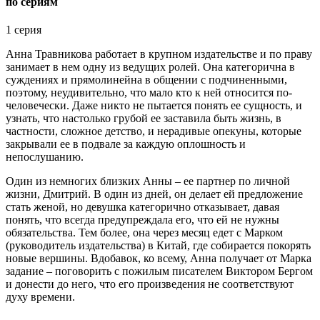
по сериям
1 серия
Анна Травникова работает в крупном издательстве и по праву
занимает в нем одну из ведущих ролей. Она категорична в
суждениях и прямолинейна в общении с подчиненными,
поэтому, неудивительно, что мало кто к ней относится по-
человечески. Даже никто не пытается понять ее сущность, и
узнать, что настолько грубой ее заставила быть жизнь, в
частности, сложное детство, и нерадивые опекуны, которые
закрывали ее в подвале за каждую оплошность и
непослушанию.
Один из немногих близких Анны – ее партнер по личной
жизни, Дмитрий. В один из дней, он делает ей предложение
стать женой, но девушка категорично отказывает, давая
понять, что всегда предупреждала его, что ей не нужны
обязательства. Тем более, она через месяц едет с Марком
(руководитель издательства) в Китай, где собирается покорять
новые вершины. Вдобавок, ко всему, Анна получает от Марка
задание – поговорить с пожилым писателем Виктором Бергом
и донести до него, что его произведения не соответствуют
духу времени.