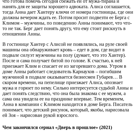
что готова помочь сегодня сбежать ей от мужа-тирана и
нанять для ее защиты хорошего адвоката. Алиса соглашается,
тогда Анна дает Хантеру ключи от номера гостиницы, где они
должны вечером ждать ее. Потом просит подвезти ее Берга с
Климом – мужчины, по поведению Анны понимают, что что-
то не так. Берг дает понять другу, что ему стоит рискнуть в
отношении Анны.
В гостинице Хантер с Алисой не появлялись, на руле своей
машины она обнаруживает кровь – едет в дом, где видит в
подвале силуэт мужчины на полу (думает, что это Хантер).
После и сама получает битой по голове. К счастью, к ней
приезжает Клим и спасает ее из загоревшего дома. Утром в
доме Анны работает следователь Карнаухов – погибшим
мужчиной в подвале оказывается бизнесмен Губарев… В
скором времени, на пепелище приезжает Алиса, опознает
мужа и горюет по нему. Сильно интересуется судьбой Анны и
дает понять следствию, что она была знакома с ее мужем, а
сама она увидела ее на празднике впервые. Тем временем,
Анна в компании с Климом находится в доме Берга. Писатель
понимает, что детский рисунок, который, якобы, нарисовала
ей Зоя – нарисован рукой взрослого.
Чем закончился сериал «Дверь в прошлое» (2021)