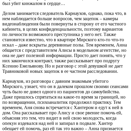
был убит кинжалом в сердце…
Делом занимается следователь Карнаухов, однако, пока что, в
нем наблюдается больше вопросов, чем зацепок – камеры
видеонаблюдения были повернуты в сторону от его частного
кабинета, в целях конфиденциальности, поэтому вариантов
по личности возможного преступника у него нет. Также
становится известно, что в квартире Мирского кто-то что-то
искал – даже вскрыты деревянные полы. Тем временем, Анна
общается с представителем Алисы в модельном агентстве, но
она не дает полезной информации. Просто дает понять, что у
них закончился контракт, также рассказывает про подругу
Ксению Емельянову. Но и разговор с этой девушкой не дает
Травниковой новых зацепок в ее частном расследовании.
Карнаухов, из разговора с давним знакомым убитого
Мирского, узнает, что он в далеком прошлом своими сеансами
чуть было не довел одного из пациентов до самоубийства.
Даже пришлось спрятаться на какое-то время за границей, но
по возвращении, психоаналитик продолжил практику. Тем
временем, Аня снова встречается с Хантером и едут к ней в
дом. Она рассказывает про Алису и свое рвение помочь ей,
объясняя это тем, что видит в ней свою молодость, когда
опекун издевался над ней и запирал в подвале. Хантер
обещает ей помочь, раз ей так это важно – Анна признается