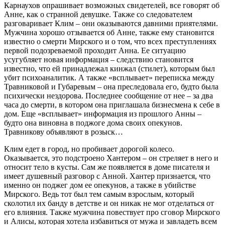
Карнаухов опрашивает возможных свидетелей, все говорят об
Анне, как о странной девушке. Также со следователем
разговаривает Клим – они оказываются давними приятелями.
Мужчина хорошо отзывается об Анне, также ему становится
известно о смерти Мирского и о том, что всех преступлениях
первой подозреваемой проходит Анна. Ее ситуацию
усугубляет новая информация – следствию становится
известно, что ей принадлежал кинжал (стилет), которым был
убит психоаналитик. А также «всплывает» переписка между
Травниковой и Губаревым – она преследовала его, будто была
психически нездорова. Последнее сообщение от нее – за два
часа до смерти, в котором она приглашала бизнесмена к себе в
дом. Еще «всплывает» информация из прошлого Анны –
будто она виновна в поджоге дома своих опекунов.
Травникову объявляют в розыск…
Клим едет в город, но пробивает дорогой колесо.
Оказывается, это подстроено Хантером – он стреляет в него и
относит тело в кусты. Сам же появляется в доме писателя и
имеет душевный разговор с Анной. Хантер признается, что
именно он поджег дом ее опекунов, а также в убийстве
Мирского. Ведь тот был тем самым взрослым, который
сколотил их банду в детстве и он никак не мог отделаться от
его влияния. Также мужчина повествует про сговор Мирского
и Алисы, которая хотела избавиться от мужа и завладеть всем