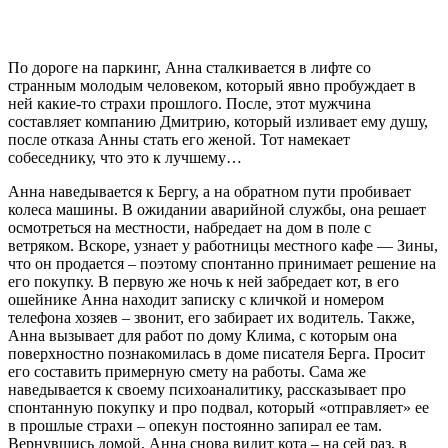
По дороге на паркинг, Анна сталкивается в лифте со
странным молодым человеком, который явно пробуждает в
ней какие-то страхи прошлого. После, этот мужчина
составляет компанию Дмитрию, который изливает ему душу,
после отказа Анны стать его женой. Тот намекает
собеседнику, что это к лучшему…
Анна наведывается к Бергу, а на обратном пути пробивает
колеса машины. В ожидании аварийной службы, она решает
осмотреться на местности, набредает на дом в поле с
ветряком. Вскоре, узнает у работницы местного кафе — Зины,
что он продается – поэтому спонтанно принимает решение на
его покупку. В первую же ночь к ней забредает кот, в его
ошейнике Анна находит записку с кличкой и номером
телефона хозяев – звонит, его забирает их водитель. Также,
Анна вызывает для работ по дому Клима, с которым она
поверхностно познакомилась в доме писателя Берга. Просит
его составить примерную смету на работы. Сама же
наведывается к своему психоаналитику, рассказывает про
спонтанную покупку и про подвал, который «отправляет» ее
в прошлые страхи – опекун постоянно запирал ее там.
Вернувшись домой, Анна снова видит кота – на сей раз, в