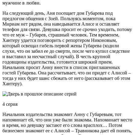
мужчине в любви.
На следующий день, Аня посещает дом Губарева под
предлогом общения с Зоей. Пользуясь моментом, пока
Мириам нет рядом, она наведывается Алисе и оставляет
телефон для связи. Девушка просит ее срочно уходить, потому
что ее муж – Губарев, страшный человек. Тем временем,
Хантеру удается поговорить с репортером Никоновым,
который освещал гибель первой жены Губарева (ходили
слухи, что он забил ее до смерти, после чего купил следствие
и выставил за несчастный случай). В честь крупной
годовщины издательства, готовится широкий прием.
Начальник просит Анну внести в список приглашенных
гостей Губарева. Она рассчитывает, что он придет с Алисой –
тогда у них будет шанс сбежать от него (рассказывает об этом
Хантеру).
4 серия
Начальник издательства знакомит Анну с Губаревым, тот
напоминает ей, что они уже были знакомы. Напоминает место
и время, но девушку застают его слова врасплох… Потом
бизнесмен знакомит ее с Алисой – Травникова дает ей понять,