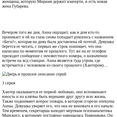
женщина, которую Мириам держит взаперти, и есть новая
жена Губарева.
Вечером того же дня, Анна ощущает, как в дом кто-то
проникает и ей на глаза снова попадает рукопись с названием
«Беги!», которая на днях была доставлена ей почтой. Девушка
берется ее читать, с первых же строк понимает, что она
написана по моментам ее прошлого. Тут же на ее телефон
приходит сообщение с неизвестного номера, о назначении
встречи на ж/д станции. Анна является туда утром, где
встречается с человеком из своего прошлого (Хантером)…
3 серия
Хантер оказывается ее первой любовью, они вспоминают
юность и их клятвы быть верными друг другу всю жизнь.
Также поднимают вопрос пожара, в котором сгорели опекуны
Анны. Девушка уверяет его, что она не виновата в его начале.
Тем временем, секретарша находит мертвым психоаналитика
Мирского, к которому постоянно навещалась Травникова. Он