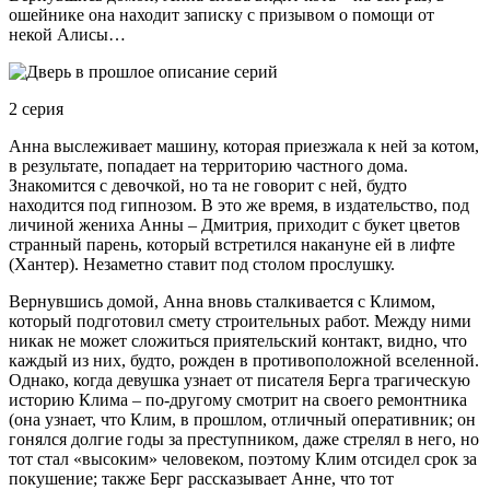
ошейнике она находит записку с призывом о помощи от
некой Алисы…
2 серия
Анна выслеживает машину, которая приезжала к ней за котом,
в результате, попадает на территорию частного дома.
Знакомится с девочкой, но та не говорит с ней, будто
находится под гипнозом. В это же время, в издательство, под
личиной жениха Анны – Дмитрия, приходит с букет цветов
странный парень, который встретился накануне ей в лифте
(Хантер). Незаметно ставит под столом прослушку.
Вернувшись домой, Анна вновь сталкивается с Климом,
который подготовил смету строительных работ. Между ними
никак не может сложиться приятельский контакт, видно, что
каждый из них, будто, рожден в противоположной вселенной.
Однако, когда девушка узнает от писателя Берга трагическую
историю Клима – по-другому смотрит на своего ремонтника
(она узнает, что Клим, в прошлом, отличный оперативник; он
гонялся долгие годы за преступником, даже стрелял в него, но
тот стал «высоким» человеком, поэтому Клим отсидел срок за
покушение; также Берг рассказывает Анне, что тот