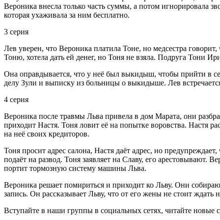
Вероника внесла только часть суммы, а потом игнорировала зво
которая ухаживала за ним бесплатно.
3 серия
Лев уверен, что Вероника платила Тоне, но медсестра говорит,
Тоню, хотела дать ей денег, но Тоня не взяла. Подруга Тони И
Она оправдывается, что у неё был выкидыш, чтобы прийти в себя
делу Зули и выписку из больницы о выкидыше. Лев встречается с
4 серия
Вероника после травмы Льва привела в дом Марата, они разбрас
приходит Настя. Тоня ловит её на попытке воровства. Настя ра
на неё своих кредиторов.
Тоня просит адрес салона, Настя даёт адрес, но предупреждает
подаёт на развод. Тоня заявляет на Славу, его арестовывают. 
портит тормозную систему машины Льва.
Вероника решает помириться и приходит ко Льву. Они собирают
запись. Он рассказывает Льву, что от его жены не стоит ждать
Вступайте в наши группы в социальных сетях, читайте новые 