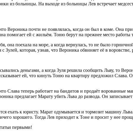
нки из больницы. На выходе из больницы Лев встречает медсестр
 что Вероника почти не появлялась, когда он был в коме. Она пр
рина помогает ей с жильём. Тоню берут на прежнее место работы
, она поехала на море, а когда вернулась, то не было горничной
 Зулей, которая, узнав, что Вероника обвиняет её в воровстве, 
ывались деньгами, а когда Зуля решила сообщить Льву, то Верон
ссказывает ей, что кинуть Тоню на квартиру предложил Слава. Он
, что Слава теперь работает на бандитов и продаёт ворованные м
Вероника предлагает Марату убить Льва до развода. Он записывае
ся ехать к юристу. Марат одумывается и тормозит машину Льва.
 ничего хорошего. Тогда Лев приходит к Тоне и просит у нее про
статьи первыми!