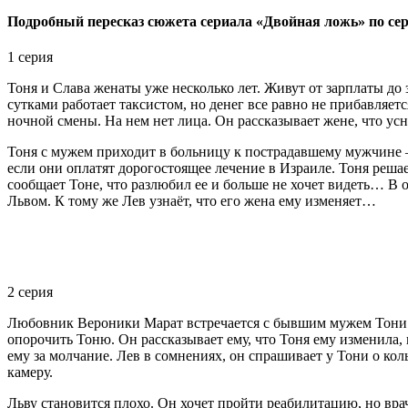
Подробный пересказ сюжета сериала «Двойная ложь» по се
1 серия
Тоня и Слава женаты уже несколько лет. Живут от зарплаты до 
сутками работает таксистом, но денег все равно не прибавляетс
ночной смены. На нем нет лица. Он рассказывает жене, что усн
Тоня с мужем приходит в больницу к пострадавшему мужчине — 
если они оплатят дорогостоящее лечение в Израиле. Тоня решае
сообщает Тоне, что разлюбил ее и больше не хочет видеть… В о
Львом. К тому же Лев узнаёт, что его жена ему изменяет…
2 серия
Любовник Вероники Марат встречается с бывшим мужем Тони Сл
опорочить Тоню. Он рассказывает ему, что Тоня ему изменила,
ему за молчание. Лев в сомнениях, он спрашивает у Тони о коль
камеру.
Льву становится плохо. Он хочет пройти реабилитацию, но врач 