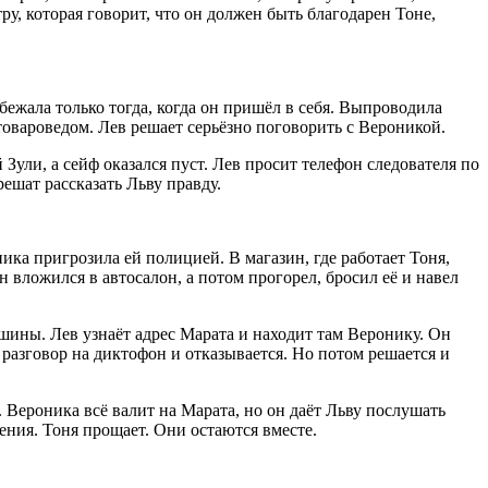
у, которая говорит, что он должен быть благодарен Тоне,
ибежала только тогда, когда он пришёл в себя. Выпроводила
 товароведом. Лев решает серьёзно поговорить с Вероникой.
 Зули, а сейф оказался пуст. Лев просит телефон следователя по
решат рассказать Льву правду.
ика пригрозила ей полицией. В магазин, где работает Тоня,
 вложился в автосалон, а потом прогорел, бросил её и навел
ашины. Лев узнаёт адрес Марата и находит там Веронику. Он
т разговор на диктофон и отказывается. Но потом решается и
 Вероника всё валит на Марата, но он даёт Льву послушать
щения. Тоня прощает. Они остаются вместе.