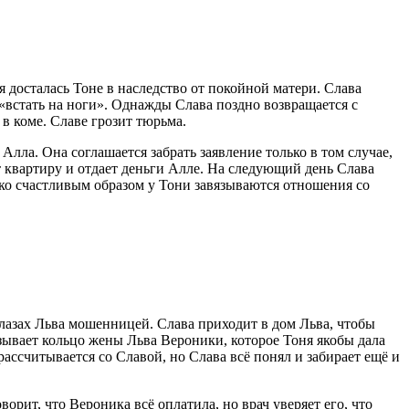
я досталась Тоне в наследство от покойной матери. Слава
о «встать на ноги». Однажды Слава поздно возвращается с
 в коме. Славе грозит тюрьма.
лла. Она соглашается забрать заявление только в том случае,
ет квартиру и отдает деньги Алле. На следующий день Слава
нако счастливым образом у Тони завязываются отношения со
лазах Льва мошенницей. Слава приходит в дом Льва, чтобы
азывает кольцо жены Льва Вероники, которое Тоня якобы дала
рассчитывается со Славой, но Слава всё понял и забирает ещё и
орит, что Вероника всё оплатила, но врач уверяет его, что