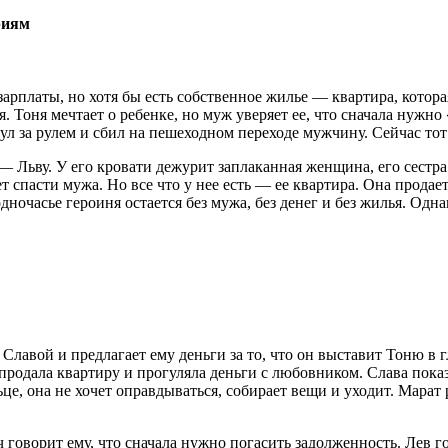
риям
зарплаты, но хотя бы есть собственное жилье — квартира, котора
я. Тоня мечтает о ребенке, но муж уверяет ее, что сначала нужн
ул за рулем и сбил на пешеходном переходе мужчину. Сейчас тот
Льву. У его кровати дежурит заплаканная женщина, его сестра А
т спасти мужа. Но все что у нее есть — ее квартира. Она прода
дночасье героиня остается без мужа, без денег и без жилья. Од
авой и предлагает ему деньги за то, что он выставит Тоню в г
 продала квартиру и прогуляла деньги с любовником. Слава пок
це, она не хочет оправдываться, собирает вещи и уходит. Марат 
говорит ему, что сначала нужно погасить задолженность. Лев гов