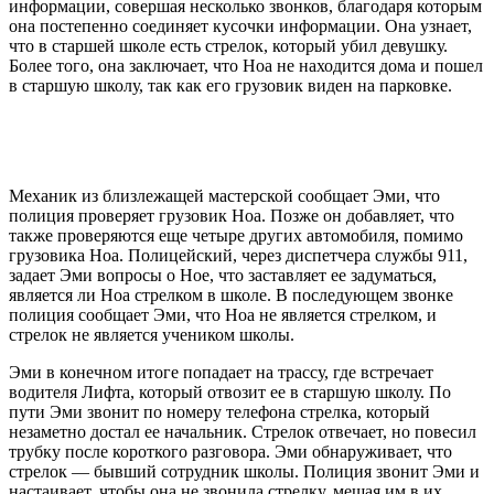
информации, совершая несколько звонков, благодаря которым
она постепенно соединяет кусочки информации. Она узнает,
что в старшей школе есть стрелок, который убил девушку.
Более того, она заключает, что Ноа не находится дома и пошел
в старшую школу, так как его грузовик виден на парковке.
Механик из близлежащей мастерской сообщает Эми, что
полиция проверяет грузовик Ноа. Позже он добавляет, что
также проверяются еще четыре других автомобиля, помимо
грузовика Ноа. Полицейский, через диспетчера службы 911,
задает Эми вопросы о Ное, что заставляет ее задуматься,
является ли Ноа стрелком в школе. В последующем звонке
полиция сообщает Эми, что Ноа не является стрелком, и
стрелок не является учеником школы.
Эми в конечном итоге попадает на трассу, где встречает
водителя Лифта, который отвозит ее в старшую школу. По
пути Эми звонит по номеру телефона стрелка, который
незаметно достал ее начальник. Стрелок отвечает, но повесил
трубку после короткого разговора. Эми обнаруживает, что
стрелок — бывший сотрудник школы. Полиция звонит Эми и
настаивает, чтобы она не звонила стрелку, мешая им в их