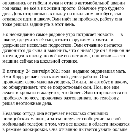
оправились от гибели мужа и отца в автомобильной аварии
год назад, не всё в их жизни просто. Обычное утро буднего
дня. Дочь отправилась в школу на школьном автобусе, сын
отказался идти в школу, Эми идёт на пробежку, работу она
тоже решила задвинуть в этот день.
Но неожиданно самое рядовое утро потрясает новость — в
школе, где учится её сын, кто-то с оружием захватил и
удерживает несколько подростков. Эми отчаянно пытается
дозвонится до сына и выяснить, что с ним? Где он? Ведь он не
хотел идти в школу, но всё же его нет дома, напротив — его
машина сейчас на школьной стоянке.
В пятницу, 24 сентября 2021 года, недавно овдовевшая мать,
Эми Карр, решает взять личный день с работы. Она
провожает свою маленькую дочь, Эмили, на автобус в школу,
но обнаруживает, что ее подростковый сын, Ноа, все еще
лежит в кровати и жалуется, что болен. Эми отправляется на
пробежку по лесу, продолжая разговаривать по телефону,
решая неотложные дела.
Недалеко оттуда она встречает несколько спешащих
полицейских машин, а затем получает сообщение на свой
мобильный телефон о том, что все школы в области находятся
в режиме блокировки. Она отчаянно пытается узнать больше