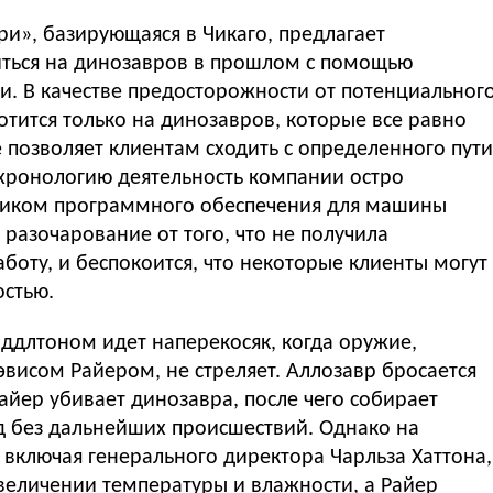
ри», базирующаяся в Чикаго, предлагает
ться на динозавров в прошлом с помощью
и. В качестве предосторожности от потенциальног
тится только на динозавров, которые все равно
е позволяет клиентам сходить с определенного пути
 хронологию деятельность компании остро
тчиком программного обеспечения для машины
 разочарование от того, что не получила
боту, и беспокоится, что некоторые клиенты могут
остью.
ддлтоном идет наперекосяк, когда оружие,
исом Райером, не стреляет. Аллозавр бросается
Райер убивает динозавра, после чего собирает
од без дальнейших происшествий. Однако на
 включая генерального директора Чарльза Хаттона,
величении температуры и влажности, а Райер