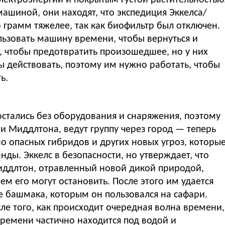
электроэнергии и покрытым густой растительностью
ашиной, они находят, что экспедиция Эккелса/
 грамм тяжелее, так как биофильтр был отключен.
льзовать машину времени, чтобы вернуться и
, чтобы предотвратить произошедшее, но у них
бы действовать, поэтому им нужно работать, чтобы
ь.
стались без оборудования и снаряжения, поэтому
 и Миддлтона, ведут группу через город — теперь
 опасных гибридов и других новых угроз, которы
ды. Эккелс в безопасности, но утверждает, что
 Миддлтон, отравленный новой дикой природой,
м его могут остановить. После этого им удается
 башмака, которым он пользовался на сафари.
ле того, как происходит очередная волна времени,
ремени частично находится под водой и