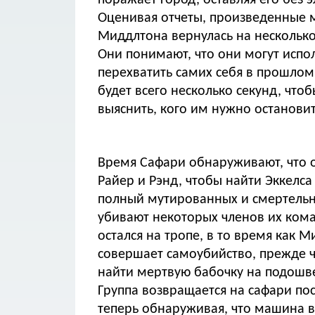
поражает город, оставляя его без 
Оценивая отчеты, произведенные м
Миддлтона вернулась на несколько
Они понимают, что они могут испо
перехватить самих себя в прошлом
будет всего несколько секунд, что
выяснить, кого им нужно остановит
Время Сафари обнаруживают, что о
Райер и Рэнд, чтобы найти Эккелса
полный мутированных и смертельно
убивают некоторых членов их коман
остался на тропе, в то время как
совершает самоубийство, прежде че
найти мертвую бабочку на подошве
Группа возвращается на сафари пос
теперь обнаруживая, что машина в