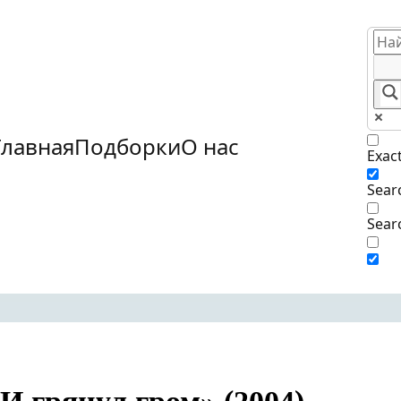
Главная
Подборки
О нас
Exac
Searc
Sear