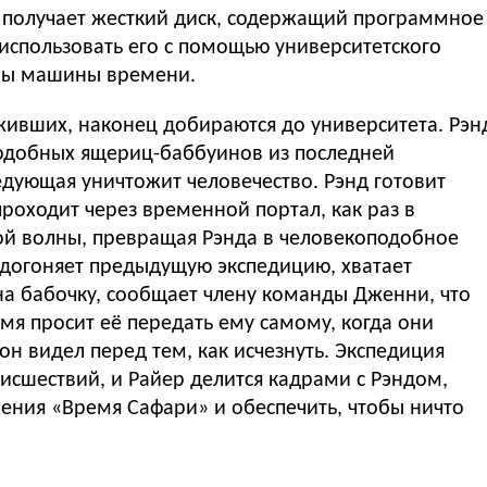
д получает жесткий диск, содержащий программное
использовать его с помощью университетского
ены машины времени.
живших, наконец добираются до университета. Рэн
подобных ящериц-баббуинов из последней
едующая уничтожит человечество. Рэнд готовит
 проходит через временной портал, как раз в
й волны, превращая Рэнда в человекоподобное
р догоняет предыдущую экспедицию, хватает
на бабочку, сообщает члену команды Дженни, что
мя просит её передать ему самому, когда они
 он видел перед тем, как исчезнуть. Экспедиция
исшествий, и Райер делится кадрами с Рэндом,
жения «Время Сафари» и обеспечить, чтобы ничто