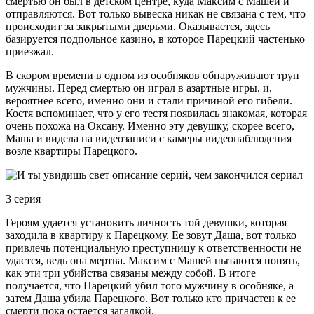
смертью он был в детском центре, куда Максим с Машей и
отправляются. Вот только вывеска никак не связана с тем, что
происходит за закрытыми дверьми. Оказывается, здесь
базируется подпольное казино, в которое Парецкий частенько
приезжал.
В скором времени в одном из особняков обнаруживают труп
мужчины. Перед смертью он играл в азартные игры, и,
вероятнее всего, именно они и стали причиной его гибели.
Костя вспоминает, что у его тестя появилась знакомая, которая
очень похожа на Оксану. Именно эту девушку, скорее всего,
Маша и видела на видеозаписи с камеры видеонаблюдения
возле квартиры Парецкого.
3 серия
Героям удается установить личность той девушки, которая
заходила в квартиру к Парецкому. Ее зовут Даша, вот только
привлечь потенциальную преступницу к ответственности не
удастся, ведь она мертва. Максим с Машей пытаются понять,
как эти три убийства связаны между собой. В итоге
получается, что Парецкий убил того мужчину в особняке, а
затем Даша убила Парецкого. Вот только кто причастен к ее
смерти пока остается загадкой.