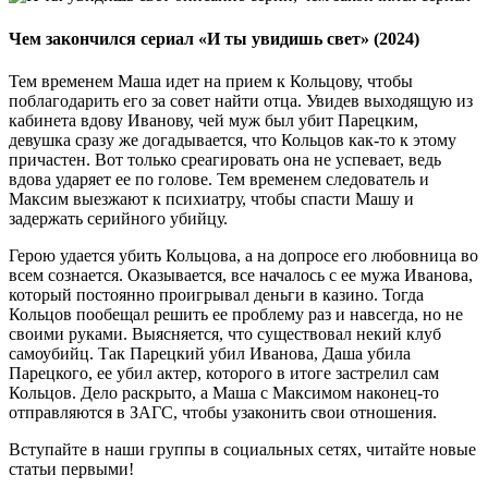
Чем закончился сериал «И ты увидишь свет» (2024)
Тем временем Маша идет на прием к Кольцову, чтобы
поблагодарить его за совет найти отца. Увидев выходящую из
кабинета вдову Иванову, чей муж был убит Парецким,
девушка сразу же догадывается, что Кольцов как-то к этому
причастен. Вот только среагировать она не успевает, ведь
вдова ударяет ее по голове. Тем временем следователь и
Максим выезжают к психиатру, чтобы спасти Машу и
задержать серийного убийцу.
Герою удается убить Кольцова, а на допросе его любовница во
всем сознается. Оказывается, все началось с ее мужа Иванова,
который постоянно проигрывал деньги в казино. Тогда
Кольцов пообещал решить ее проблему раз и навсегда, но не
своими руками. Выясняется, что существовал некий клуб
самоубийц. Так Парецкий убил Иванова, Даша убила
Парецкого, ее убил актер, которого в итоге застрелил сам
Кольцов. Дело раскрыто, а Маша с Максимом наконец-то
отправляются в ЗАГС, чтобы узаконить свои отношения.
Вступайте в наши группы в социальных сетях, читайте новые
статьи первыми!