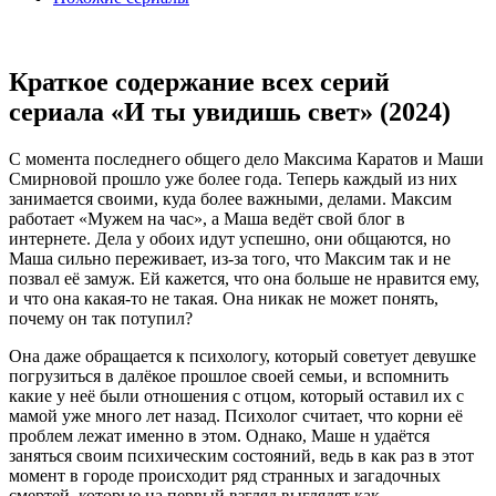
Краткое содержание всех серий
сериала «И ты увидишь свет» (2024)
C момента последнего общего дело Максима Каратов и Маши
Смирновой прошло уже более года. Теперь каждый из них
занимается своими, куда более важными, делами. Максим
работает «Мужем на час», а Маша ведёт свой блог в
интернете. Дела у обоих идут успешно, они общаются, но
Маша сильно переживает, из-за того, что Максим так и не
позвал её замуж. Ей кажется, что она больше не нравится ему,
и что она какая-то не такая. Она никак не может понять,
почему он так потупил?
Она даже обращается к психологу, который советует девушке
погрузиться в далёкое прошлое своей семьи, и вспомнить
какие у неё были отношения с отцом, который оставил их с
мамой уже много лет назад. Психолог считает, что корни её
проблем лежат именно в этом. Однако, Маше н удаётся
заняться своим психическим состояний, ведь в как раз в этот
момент в городе происходит ряд странных и загадочных
смертей, которые на первый взгляд выглядят как