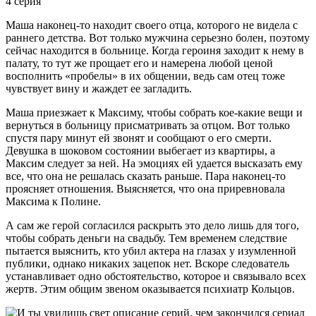
4 серия
Маша наконец-то находит своего отца, которого не видела с
раннего детства. Вот только мужчина серьезно болен, поэтому
сейчас находится в больнице. Когда героиня заходит к нему в
палату, то тут же прощает его и намерена любой ценой
восполнить «пробелы» в их общении, ведь сам отец тоже
чувствует вину и жаждет ее загладить.
Маша приезжает к Максиму, чтобы собрать кое-какие вещи и
вернуться в больницу присматривать за отцом. Вот только
спустя пару минут ей звонят и сообщают о его смерти.
Девушка в шоковом состоянии выбегает из квартиры, а
Максим следует за ней. На эмоциях ей удается высказать ему
все, что она не решалась сказать раньше. Пара наконец-то
проясняет отношения. Выясняется, что она приревновала
Максима к Полине.
А сам же герой согласился раскрыть это дело лишь для того,
чтобы собрать деньги на свадьбу. Тем временем следствие
пытается выяснить, кто убил актера на глазах у изумленной
публики, однако никаких зацепок нет. Вскоре следователь
устанавливает одно обстоятельство, которое и связывало всех
жертв. Этим общим звеном оказывается психиатр Кольцов.