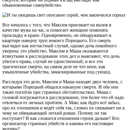
обыкновенные самоубийство.
Все началось с того, что Максим приезжает на вызов в
качестве мужа на час, и помогает женщине поменять
прокладку в кране. Одновременно, он обнаруживает в
квартире наверху труп некоего Порецкого. Его смерть
выглядит как несчастный случай, однако дочь покойного
уверена: это убийство. Максим и Маша оказываются
втянутыми в расследование этих дел и выясняют, что дочь
убитого права, случай не единственный, и все эти
трагические смерти, на самом деле не что иное, как
умышленные убийства, замаскированные под суицид.
Расследуя это дело, Максим и Маша находят двух человек, с
которыми Порецкий общался накануне смерти. И оба они
также погибли при странных обстоятельствах. Маша с
головой погружается в расследование, тем более что ей надо
отвлечься от личных проблем. А Макс как будто всё забыл,
про их отношения и ведёт себя так, словно их связывает ни к
чему не обязывающий легкий роман. Почему он так
поступает? И как сложатся отношения героев дальше? Кто
организатор странных убийств и каковы его настоящие
мотивы?