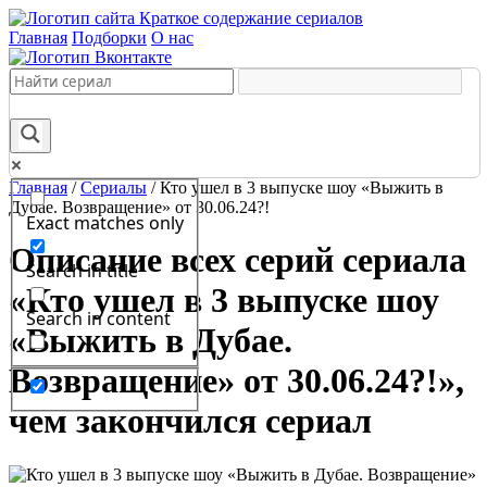
Краткое содержание сериалов
Главная
Подборки
О нас
Главная
/
Сериалы
/
Кто ушел в 3 выпуске шоу «Выжить в
Дубае. Возвращение» от 30.06.24?!
Exact matches only
Описание всех серий сериала
Search in title
«Кто ушел в 3 выпуске шоу
Search in content
«Выжить в Дубае.
Возвращение» от 30.06.24?!»,
чем закончился сериал