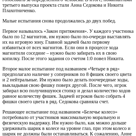
третьего выпуска проекта стали Анна Седокова и Никита
Плахотниченко.
Малые испытания снова продолжались до двух побед.
Первое называлось «Закон притяжения». У каждого участника
было по 12 магнитов, им нужно было по-очереди выставлять
их на игровую зону. Главной задачей было первому
избавиться от всех магнитов. Если они в процессе хода
магнитили соседние – нужно было забирать их в свою
копилку. После этого задания со счетом 1:0 повел Никита.
Второе малое испытание под названием «Четыре в ряд»
предполагало наличие у соперников по 8 фишек своего цвета
и 2 нейтральные. Им нужно было делать поочередные ходы,
выкладывая свою фишку поверх другой. После чего, игрок
забирал всю получившуюся стопку и делал количество ходов
равное количеству фишек. Задачей игроков было собрать 4
фишки своего цвета в ряд. Седокова сравняла счет.
Решающее испытание под названием «Белечье колесо»
потребовало от участников максимальную моральную и
физическую выдержку. Им нужно было, как можно дольше
удерживать шарик в колесе на уровне глаз, при этом колесо и
шарик не должны были останавливаться. К сожалению, Анне