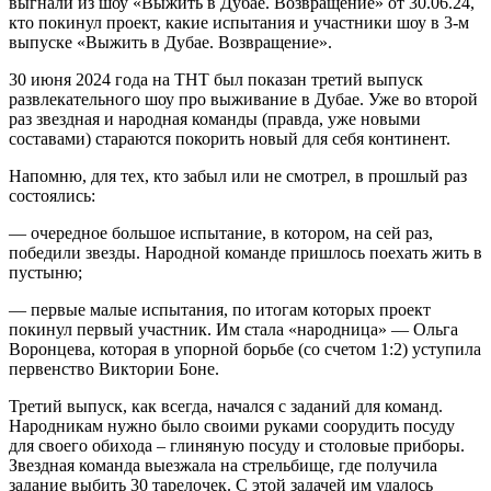
выгнали из шоу «Выжить в Дубае. Возвращение» от 30.06.24,
кто покинул проект, какие испытания и участники шоу в 3-м
выпуске «Выжить в Дубае. Возвращение».
30 июня 2024 года на ТНТ был показан третий выпуск
развлекательного шоу про выживание в Дубае. Уже во второй
раз звездная и народная команды (правда, уже новыми
составами) стараются покорить новый для себя континент.
Напомню, для тех, кто забыл или не смотрел, в прошлый раз
состоялись:
— очередное большое испытание, в котором, на сей раз,
победили звезды. Народной команде пришлось поехать жить в
пустыню;
— первые малые испытания, по итогам которых проект
покинул первый участник. Им стала «народница» — Ольга
Воронцева, которая в упорной борьбе (со счетом 1:2) уступила
первенство Виктории Боне.
Третий выпуск, как всегда, начался с заданий для команд.
Народникам нужно было своими руками соорудить посуду
для своего обихода – глиняную посуду и столовые приборы.
Звездная команда выезжала на стрельбище, где получила
задание выбить 30 тарелочек. С этой задачей им удалось