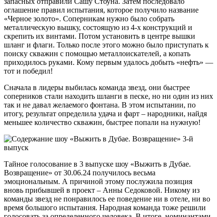
запасных отправили Сашу Стоуна. Затем последовало
оглашение правил испытания, которое получило название
«Черное золото». Соперникам нужно было собрать
металлическую вышку, состоящую из 4-х конструкций и
скрепить их винтами. Потом установить в центре вышки
шланг и флаги. Только после этого можно было приступать к
поиску скважин с помощью металлоискателей, а копать
приходилось руками. Кому первым удалось добыть «нефть» —
тот и победил!
Сначала в лидеры выбилась команда звезд, они быстрее
соперников стали находить шланги в песке, но ни один из них
так и не давал желаемого фонтана. В этом испытании, по
итогу, результат определила удача и фарт – народники, найдя
меньшее количество скважин, быстрее попали на нужную!
Тайное голосование в 3 выпуске шоу «Выжить в Дубае.
Возвращение» от 30.06.24 получилось весьма
эмоциональным. А причиной этому послужила позиция
вновь прибывшей в проект – Анны Седоковой. Никому из
команды звезд не понравилось ее поведение ни в отеле, ни во
время большого испытания. Народная команда тоже решили
голосовать за определенного человека. В итоге, номинантами