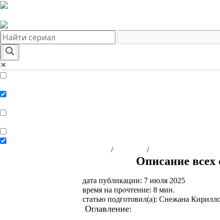
Краткое содержание сериалов
Главная
Подборки
О нас
Exact matches only
Search in title
Search in content
Главная
/
Сериалы
/
Мелодрамы на Дом
Описание всех 
дата публикации: 7 июля 2025
время на прочтение: 8 мин.
статью подготовил(а): Снежана Кирилл
Оглавление:
Краткое содержание с
Чем за