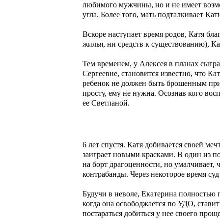
любимого мужчины, но и не имеет возмо
угла. Более того, мать подталкивает Ка
Вскоре наступает время родов, Катя бл
жилья, ни средств к существованию), Кат
Тем временем, у Алексея в планах сыгра
Сергеевне, становится известно, что Катя родила девочку и отказалась от нее в роддоме. Женщина пытается облагоразумить своего сына, что
ребенок не должен быть брошенным при 
просту, ему не нужна. Осознав кого восп
ее Светланой.
6 лет спустя. Катя добивается своей ме
заиграет новыми красками. В один из по
на борт драгоценности, но умалчивает,
контрабанды. Через некоторое время су
Будучи в неволе, Екатерина полностью
когда она освободжается по УДО, ставит 
постараться добиться у нее своего прощ