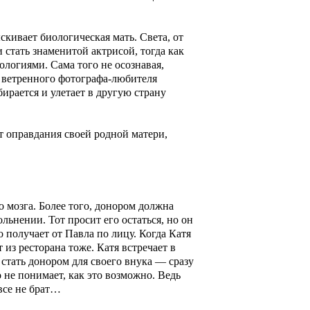
скивает биологическая мать. Света, от
 стать знаменитой актрисой, тогда как
нологиями. Сама того не осознавая,
в ветренного фотографа-любителя
бирается и улетает в другую страну
ет оправдания своей родной матери,
о мозга. Более того, донором должна
ольнении. Тот просит его остаться, но он
о получает от Павла по лицу. Когда Катя
 из ресторана тоже. Катя встречает в
 стать донором для своего внука — сразу
о не понимает, как это возможно. Ведь
все не брат…