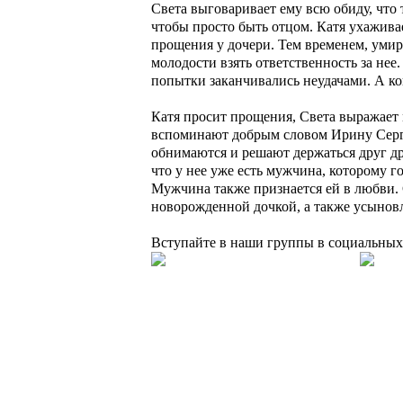
Света выговаривает ему всю обиду, что т
чтобы просто быть отцом. Катя ухажива
прощения у дочери. Тем временем, умира
молодости взять ответственность за нее.
попытки заканчивались неудачами. А ко
Катя просит прощения, Света выражает мы
вспоминают добрым словом Ирину Сергеев
обнимаются и решают держаться друг дру
что у нее уже есть мужчина, которому г
Мужчина также признается ей в любви. 
новорожденной дочкой, а также усыно
Вступайте в наши группы в социальных 
Подборки
Апокалипсис
Биографические
Военные
Детективы
Детективы 
Фантастика
Фэнтази
Популярное