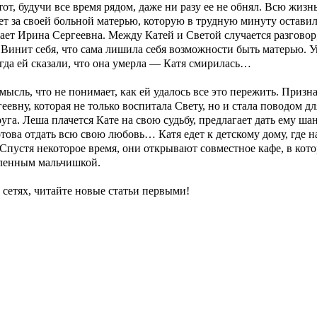
от, будучи все время рядом, даже ни разу ее не обнял. Всю жизнь
ет за своей больной матерью, которую в трудную минуту остав
ет Ирина Сергеевна. Между Катей и Светой случается разговор, 
 Винит себя, что сама лишила себя возможности быть матерью. Уве
гда ей сказали, что она умерла — Катя смирилась…
сль, что не понимает, как ей удалось все это пережить. Признает
ну, которая не только воспитала Свету, но и стала поводом дл
га. Леша плачется Кате на свою судьбу, предлагает дать ему шан
отова отдать всю свою любовь… Катя едет к детскому дому, где н
Спустя некоторое время, они открывают совместное кафе, в кото
вленным мальчишкой.
сетях, читайте новые статьи первыми!
на ТВЦ
Драмы
Комедии
Мелодрамы
Мелодрамы на Домашнем
Ми