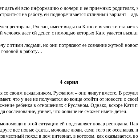
ет дать ей всю информацию о дочери и ее приемных родителях, н
строиться на работу, ей подворачивается отличный вариант – ад
лец ресторана, Руслан, имеет виды на Катю и всячески стараетс
 человек дает ей денег, с помощью которых Кате удается вызнат
чу с этими людьми, но они потрясают ее сознание жуткой новость
с головой в работу…
4 серия
я со своим начальником, Русланом – они живут вместе. В резуль
ет, что у нее не получается до конца отойти от новости о своей
ожение ребенка в отношениях с Русланом. Однако, вскоре Катя 
дя обследование, узнает, что больше не сможет иметь детей.
мопомощи в этой ситуации ей подставляет повар ресторана, Пав
 друге все новые факты, молодые люди, сами того не осознавая, н
овместный поход в дом интернат, в котором, как оказывается, в