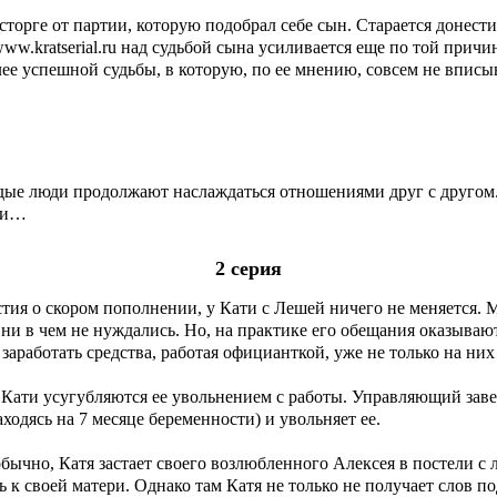
сторге от партии, которую подобрал себе сын. Старается донести
w.kratserial.ru над судьбой сына усиливается еще по той причин
ее успешной судьбы, в которую, по ее мнению, совсем не впис
е люди продолжают наслаждаться отношениями друг с другом. Н
еши…
2 серия
естия о скором пополнении, у Кати с Лешей ничего не меняется.
ни в чем не нуждались. Но, на практике его обещания оказываю
заработать средства, работая официанткой, уже не только на них
я Кати усугубляются ее увольнением с работы. Управляющий завед
ходясь на 7 месяце беременности) и увольняет ее.
обычно, Катя застает своего возлюбленного Алексея в постели с
ь к своей матери. Однако там Катя не только не получает слов п