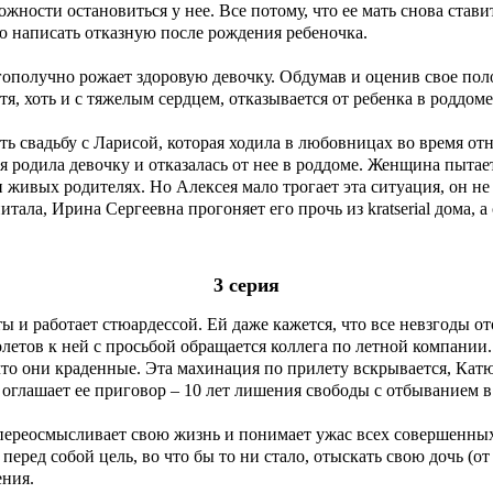
жности остановиться у нее. Все потому, что ее мать снова став
тю написать отказную после рождения ребеночка.
агополучно рожает здоровую девочку. Обдумав и оценив свое пол
я, хоть и с тяжелым сердцем, отказывается от ребенка в роддоме
ть свадьбу с Ларисой, которая ходила в любовницах во время от
живых родителях. Но Алексея мало трогает эта ситуация, он не 
итала, Ирина Сергеевна прогоняет его прочь из kratserial дома, а
3 серия
чты и работает стюардессой. Ей даже кажется, что все невзгоды о
летов к ней с просьбой обращается коллега по летной компании.
 что они краденные. Эта махинация по прилету вскрывается, Кат
д оглашает ее приговор – 10 лет лишения свободы с отбыванием 
 переосмысливает свою жизнь и понимает ужас всех совершенны
перед собой цель, во что бы то ни стало, отыскать свою дочь (от
ения.