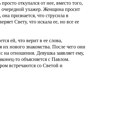
 просто откупался от нее, вместо того,
ил очередной ухажер. Женщина просит
она признается, что струсила в
ряет Свету, что искала ее, но все ее
ся ей, что верит в ее слова,
я их нового знакомства. После чего они
с на отношения. Девушка заявляет ему,
аконец-то объясняется с Павлом.
ром встречаются со Светой и
стика и ужасы
Триллеры и боевики
Турецкие сериалы