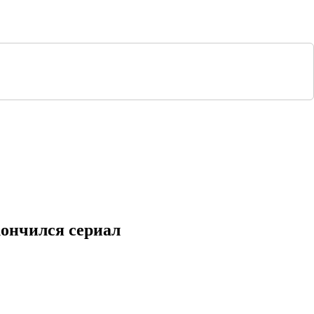
кончился сериал
сериям
1 серия
2 серия
3 серия
4 серия
 финала