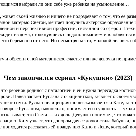
ующимся выбрали ли они себе уже ребенка на усыновление…
, живет своей жизнью и ничего не подозревает о том, что ее разы
емной матерью Светой, мечтает получить актерское образование и
земленной и перспективной профессии, связанной со сферой it-тех
 уходит из дома, столкнувшись с недопониманием и влюбляется 
т, что беременна от него. Но несмотря на это, молодой человек со
ту и обрести с ней материнское счастье или же девочка не прим
Чем закончился сериал «Кукушки» (2023)
, что ребенок родился с паталогией и ей нужна пересадка костног
рови. Павел застает Руслана с официанткой, заявляет о своем ув
у не по пути. Руслан нелицеприятно высказывается о Кате, за чт
азговоре с Русланом, наконец-то, понимает его сущность — уходит
рассказывает, что Света — их дочь. Девушка понимает, что может
ерацию. Катя узнает, что донором для ее дочки стала бабушка, н
 приходится рассказать ей правду про Катю и Лешу, который во