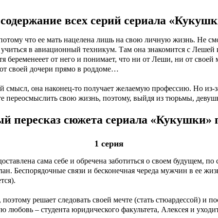
содержание всех серий сериала «Кукушк
 потому что ее мать нацелена лишь на свою личную жизнь. Не см
 учиться в авиационный техникум. Там она знакомится с Лешей
я беременееет от него и понимает, что ни от Леши, ни от своей 
 от своей дочери прямо в роддоме…
й смысл, она наконец-то получает желаемую профессию. Но из-за
те переосмыслить свою жизнь, поэтому, выйдя из тюрьмы, деву
й пересказ сюжета сериала «Кукушки» 
1 серия
ставлена сама себе и обречена заботиться о своем будущем, по с
ан. Беспорядочные связи и бесконечная череда мужчин в ее жиз
тся).
, поэтому решает следовать своей мечте (стать стюардессой) и 
ю любовь – студента юридического факультета, Алексея и уходи