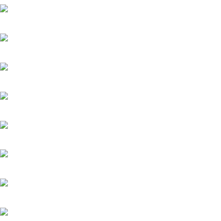
Верить - не верить
20.05.2025
Холодное сердце
20.05.2025
Шрам
20.05.2025
Вишенка на торте
6.06.2025
Серёжки с сапфирами
20.05.2025
Загадка на двоих-2. Пропавший пациент
20.05.2025
Мажор-4
22.05.2026