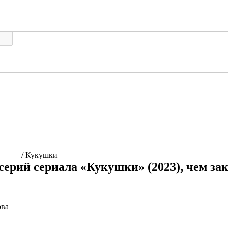
ашнем
/
Кукушки
серий сериала «Кукушки» (2023), чем за
ова
ериала «Кукушки» (2023)
Подробный пересказ сюжета по 
кончится сериал «Кукушки» (2023). Подробное описание