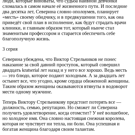
люди, которые виноваты, что судьба наивной девчонки
сломалась в самом начале её жизненного пути. И последние
два десятка лет, Северина словно ополоумев, планирует
«месть» своему обидчику, и в предвкушении того, как она
приведёт свой план в исполнение, как будут страдать врачи
клиники, и главным образом тот, который нынче стал
знаменитым профессором и старается обеспечить себе
благополучную жизнь.
3 серия
Северина убеждена, что Виктор Стрельников не понес
наказание за свой давний проступок, который совершил
двадцать kratserial лет назад и у него все хорошо. Ведь месть
— это блюдо, которое подают холодным. А за двадцать лет
остынет все, что угодно, кроме сердца обиженной женщины.
Таким образом женщины оказываются втянуты в водоворот
мести одному мужчине.
Теперь Виктору Стрельникову предстоит потерять все —
должность, семью, репутацию. Но сможет ли Северина
получить удовлетворение, когда отомстит? У неё волшебное,
но холодное имя. Она словно настоящая снежная королева,
которая не чувствует ни тепла, ни боли. Она успешная и
богатая женщина благодаря своим талантам.