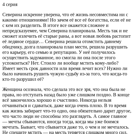
4 серия
Северина искренне уверена, что её жизнь несовместима ни с
какими отношениями! Но зачем её все её богатства, если её не
с кем их разделить. В итоге все окажется сложнее и
непредсказуемее, чем Северина планировала. Месть так и не
сможет излечить её старые раны, а вот новая любовь растопит
её ледяное сердце… Северина решила отомстить давнему
обидчику, долга планировала план мести, решила разрушить
его карьеру, его семью и репутацию. У неё получилось
осуществить задуманное, но смогла ли она после этого
успокоиться? Нет. Стоило ли вообще мстить кому-либо?
Имеет месть срок давности или время лечит всех? Нужно ли
было начинать рушить чужую судьбу из-за того, что когда-то
кто-то разрушил её?
Женщина осознала, что сделала это все зря, что она была не
права, но отступать назад было уже слишком поздно. В конце
всё закончилось хорошо и счастливо. Никогда нельзя
отчаиваться и сдаваться, даже когда очень плохо. В то время
как жизнь забирает что-то одно, она обязательно дарит другое,
что часто люди не способны это разглядеть. А самое главное
— мечты сбываются, иногда тогда, когда мы уже боимся
мечтать. Бывает, что сбывается даже то, о чем и не мечталось.
Не спешите мстить — на месть теряется слишком много сил,