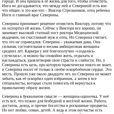
городе. И она пришла в её жизнь для того, чтобы отомстить.
Инга не догадывается, что между ней и Севериной есть кое-
что общее, и это кое-что – Виктор Стрельников, отец ребенка
Инги и главный враг Северины.
Северина принимает решение отомстить Виктору, потому что
он испортил ей жизнь. Сейчас у Виктора все хорошо, он
занимает высокий статный пост ректора Медицинской
академии, он счастливый муж и отец. Но Северина считает,
что это не справедлив. Северина – уважаемая дама. Она
сильная, состоятельная и весьма амбициозная женщина
средних лет. Карьера у неё благополучно «создалась-
случилась», и можно бы спокойно жить, отдыхать и
наслаждаться, удовлетворяя свои страсти и слабости. Но, у
Северины есть цель, про которую практически никто не знает,
и Северина носит её только в своём оскорблённом сердце. Это
месть. Прошло уже около двадцати лет, но Северина не может
забыть, как её оскорбил один избранник, а затем и все
специалисты, которые стали помогать ей вернуться к
правильному образу жизни.
Северина в буквальном смысле — женщина-одиночка. У неё
есть всё, что нужно для безбедной и весёлой жизни. Работа,
достаток, доход, и прочие богатства и роскошные предметы.
Но нет любви, семьи, детей. А ведь в этом несчастье есть