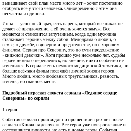
вынашивает свой план мести много лет – хочет постепенно
отобрать все у этого человека. Одновременно с этим она
несчастна и одинока.
Инна — успешный врач, есть парень, который все никак не
делает её предложение, а ей очень хочется замуж. Все
меняется и становится запутанным, когда один мужчина
сталкивает героинь между собой. Мелодрама о любви, о
семье, о дружбе, о доверии и предательстве, но с хорошим
финалом. Сериал про Северину, это по сути продолжение
«книжной девочки». Хотя прошло уже несколько лет, судьбы
героев немного переплелись, но внешне, никто особенно не
изменился. В сериале есть немного медицинской тематики, но
больше всё-таки фильм посвящён личной жизни героев.
Много любви, много любовных треугольников, ревность,
измены, но главное- месть.
Подробный пересказ сюжета сериала «Ледяное сердце
Северины» по сериям
1 серия
События сериала происходят по прошествии трех лет после
сериала «Книжная девочка». Все герои уже повзрослевшие и
состоявшиеся личности, но есть и новые герои. События