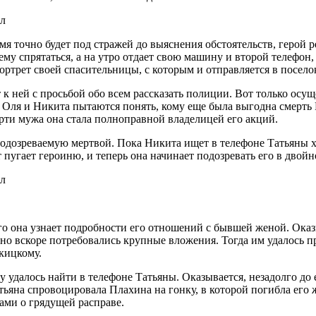
емя точно будет под стражей до выяснения обстоятельств, герой 
у спрятаться, а на утро отдает свою машину и второй телефон,
ртрет своей спасительницы, с которым и отправляется в посело
к ней с просьбой обо всем рассказать полиции. Вот только осуще
 Оля и Никита пытаются понять, кому еще была выгодна смерть 
мерти мужа она стала полноправной владелицей его акций.
подозреваемую мертвой. Пока Никита ищет в телефоне Татьяны х
 пугает героиню, и теперь она начинает подозревать его в двойн
го она узнает подробности его отношений с бывшей женой. Оказы
 но вскоре потребовались крупные вложения. Тогда им удалось пр
акицкому.
ему удалось найти в телефоне Татьяны. Оказывается, незадолго 
атьяна спровоцировала Плахина на гонку, в которой погибла его 
зами о грядущей расправе.