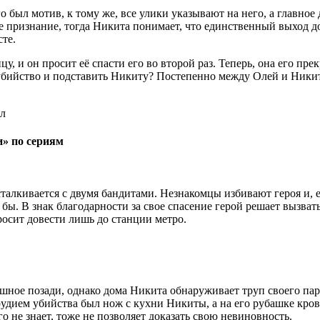
 был мотив, к тому же, все улики указывают на него, а главное 
 признание, тогда Никита понимает, что единственный выход до
те.
у, и он просит её спасти его во второй раз. Теперь, она его пр
убийство и подставить Никиту? Постепенно между Олей и Никит
и» по сериям
лкивается с двумя бандитами. Незнакомцы избивают героя и, есл
 бы. В знак благодарности за свое спасение герой решает вызват
просит довести лишь до станции метро.
рашное позади, однако дома Никита обнаруживает труп своего па
Орудием убийства был нож с кухни Никиты, а на его рубашке кро
о не знает, тоже не позволяет доказать свою невиновность.