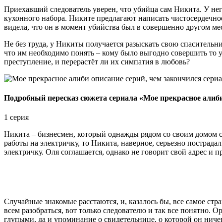
Приехавший следователь уверен, что убийца сам Никита. У него
кухонного набора. Никите предлагают написать чистосердечное
видела, что он в момент убийства был в совершенно другом мес
Не без труда, у Никиты получается разыскать свою спасительниц
что им необходимо понять – кому было выгодно совершить то 
преступление, и перерастёт ли их симпатия в любовь?
Подробный пересказ сюжета сериала «Мое прекрасное алиб
1 серия
Никита – бизнесмен, который однажды рядом со своим домом ста
работы на электричку, то Никита, наверное, серьезно пострадал
электричку. Оля соглашается, однако не говорит свой адрес и 
Случайные знакомые расстаются, и, казалось бы, все самое ст
всем разобраться, вот только следователю и так все понятно. 
глупыми, да и упоминание о свидетельнице, о которой он ничег