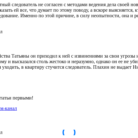
ый следователь не согласен с методами ведения дела своей ново
азать ей все, что думает по этому поводу, а вскоре выясняется, к
едование. Именно по этой причине, в силу неопытности, она и р
ства Татьяны он приходил к ней с извинениями за свои угрозы и
у и высказался столь жестоко и неразумно, однако он ее не уби
 уходить, в квартиру стучится следователь. Плахин не выдает Ни
статьи первыми!