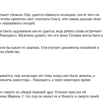
решает сбежать. Ему удается обмануть полицию, после чего он
 чтобы приятель смог отыскать Ольгу, тем самым доказав свою
к опрашивать соседей.
ствить задуманное им не удается, ведь ребята снова встречают
Ракицкого. Мужчина думает, что его жена Татьяна могла быть в
отя бы какие-то зацепки, Оля изучает документы покойной и
ом убийстве.
вается, еще несколько лет тому назад они были женаты, а
ивлечь инвестора – Ракицкого, а через некоторое время
до ее смерти их общий бывший друг Плахин прислал ей
жена Марина. С тех пор он винит ее и Никиту в смерти своей