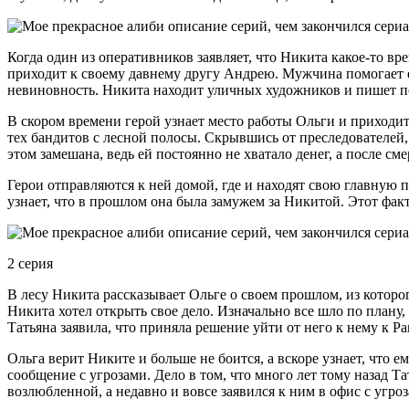
Когда один из оперативников заявляет, что Никита какое-то вр
приходит к своему давнему другу Андрею. Мужчина помогает ем
невиновность. Никита находит уличных художников и пишет по
В скором времени герой узнает место работы Ольги и приходит 
тех бандитов с лесной полосы. Скрывшись от преследователей,
этом замешана, ведь ей постоянно не хватало денег, а после с
Герои отправляются к ней домой, где и находят свою главную 
узнает, что в прошлом она была замужем за Никитой. Этот факт
2 серия
В лесу Никита рассказывает Ольге о своем прошлом, из которо
Никита хотел открыть свое дело. Изначально все шло по плану,
Татьяна заявила, что приняла решение уйти от него к нему к Р
Ольга верит Никите и больше не боится, а вскоре узнает, что 
сообщение с угрозами. Дело в том, что много лет тому назад Т
возлюбленной, а недавно и вовсе заявился к ним в офис с угро