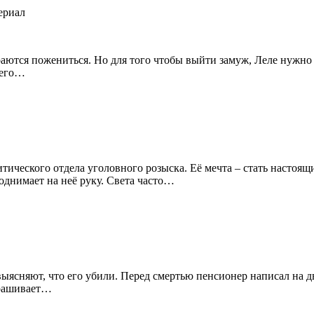
аются пожениться. Но для того чтобы выйти замуж, Леле нужно 
шего…
ического отдела уголовного розыска. Её мечта – стать настоящи
однимает на неё руку. Света часто…
выясняют, что его убили. Перед смертью пенсионер написал на д
прашивает…