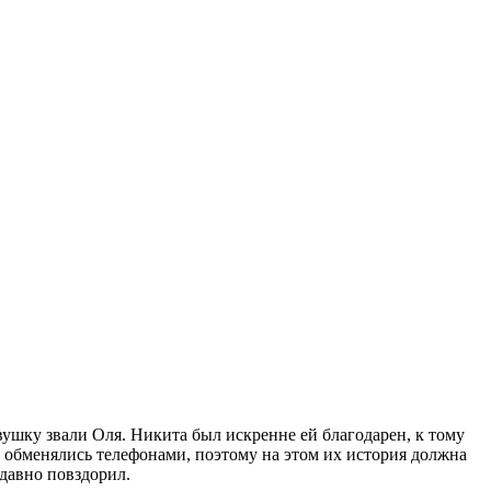
ушку звали Оля. Никита был искренне ей благодарен, к тому
 не обменялись телефонами, поэтому на этом их история должна
едавно повздорил.