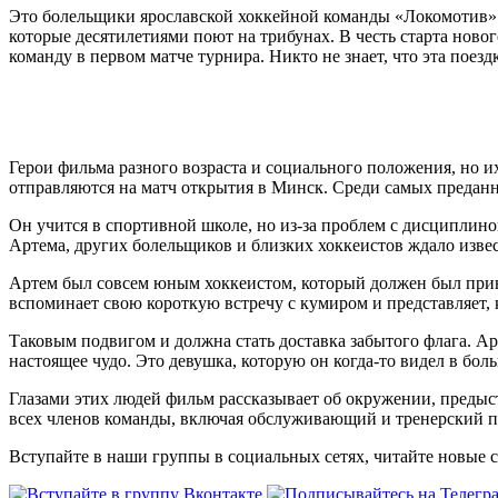
Это болельщики ярославской хоккейной команды «Локомотив». 
которые десятилетиями поют на трибунах. В честь старта нов
команду в первом матче турнира. Никто не знает, что эта поезд
Герои фильма разного возраста и социального положения, но 
отправляются на матч открытия в Минск. Среди самых предан
Он учится в спортивной школе, но из-за проблем с дисциплин
Артема, других болельщиков и близких хоккеистов ждало изве
Артем был совсем юным хоккеистом, который должен был прин
вспоминает свою короткую встречу с кумиром и представляет, 
Таковым подвигом и должна стать доставка забытого флага. Ар
настоящее чудо. Это девушка, которую он когда-то видел в бол
Глазами этих людей фильм рассказывает об окружении, предыст
всех членов команды, включая обслуживающий и тренерский п
Вступайте в наши группы в социальных сетях, читайте новые 