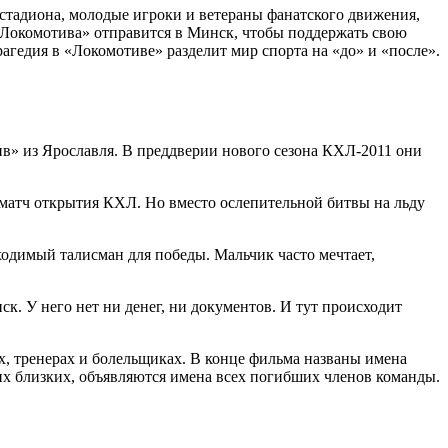
стадиона, молодые игроки и ветераны фанатского движения,
 «Локомотива» отправится в Минск, чтобы поддержать свою
трагедия в «Локомотиве» разделит мир спорта на «до» и «после».
ив» из Ярославля. В преддверии нового сезона КХЛ-2011 они
 матч открытия КХЛ. Но вместо ослепительной битвы на льду
димый талисман для победы. Мальчик часто мечтает,
к. У него нет ни денег, ни документов. И тут происходит
х, тренерах и болельщиках. В конце фильма названы имена
х близких, объявляются имена всех погибших членов команды.