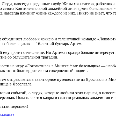
Люди, навсегда преданные клубу. Жены хоккеистов, работники 
ого сезона Континентальной хоккейной лиги армия болельщиков
ка навсегда изменит жизнь каждого из них. Никто не знает, что 
их объединяет любовь к хоккею и талантливой команде «Локомот
ных болельщиков — 16-летний бунтарь Артем.
ой ему грозит отчисление. Но Артема гораздо больше интересует
стие об оглушительной трагедии.
ести на игру «Локомотива» в Минске флаг болельщика — необхо
как тот отблагодарит его за совершенный подвиг.
тем отправляется в авантюрное путешествие из Ярославля в Минс
ьнице в Ярославле.
ории событий, о людях, которые любили этих парней, о невеста
ерсонал. Показываются кадры из жизни реальных хоккеистов и и
статьи первыми!