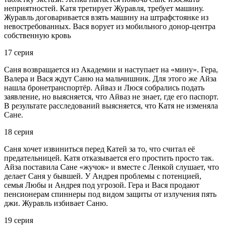
неприятностей. Катя третирует Журавля, требует машину.
Журавль договаривается взять машину на штрафстоянке из
невостребованных. Вася ворует из мобильного донор-центра
собственную кровь
17 серия
Саня возвращается из Академии и наступает на «мину». Гера,
Валера и Вася ждут Саню на мальчишник. Для этого же Айза
нашла бронетранспортёр. Айваз и Люся собрались подать
заявление, но выясняется, что Айваз не знает, где его паспорт.
В результате расследований выясняется, что Катя не изменяла
Сане.
18 серия
Саня хочет извиниться перед Катей за то, что считал её
предательницей. Катя отказывается его простить просто так.
Айза поставила Сане «жучок» и вместе с Ленкой слушает, что
делает Саня у бывшей. У Андрея проблемы с потенцией,
семья Любы и Андрея под угрозой. Гера и Вася продают
пенсионерам спиннеры под видом защиты от излучения пять
джи. Журавль избивает Саню.
19 серия