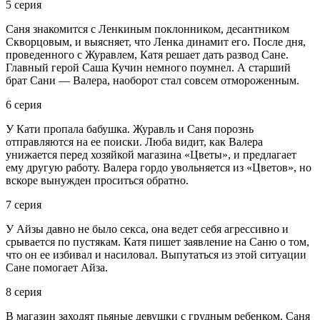
5 серия
Саня знакомится с Ленкиным поклонником, десантником
Скворцовым, и выясняет, что Ленка динамит его. После дня,
проведенного с Журавлем, Катя решает дать развод Сане.
Главный герой Саша Кучин немного поумнел. А старший
брат Сани — Валера, наоборот стал совсем отмороженным.
6 серия
У Кати пропала бабушка. Журавль и Саня порознь
отправляются на ее поиски. Люба видит, как Валера
унижается перед хозяйкой магазина «Цветы», и предлагает
ему другую работу. Валера гордо увольняется из «Цветов», но
вскоре вынужден проситься обратно.
7 серия
У Айзы давно не было секса, она ведет себя агрессивно и
срывается по пустякам. Катя пишет заявление на Саню о том,
что он ее избивал и насиловал. Выпутаться из этой ситуации
Сане помогает Айза.
8 серия
В магазин заходят пьяные девушки с грудным ребенком. Саня