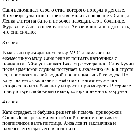
Саня вспоминает своего отца, которого потерял в детстве.
Катя безрезультатно пытается вымолить прощение у Сани, а
Ленка злится на батю и не хочет навещать его в больнице.
Журавль и Айваз соревнуются с Айзой в попытках доказать,
что они сильнее.
3 серия
В магазин приходит инспектор МЧС и намекает на
ежемесячную мзду. Саня решает поймать взяточника с
поличным. Айза устраивает Васе стресс-терапию. Саня Кучин
после армейской службы поступает в академию ФСБ и спустя
год приезжает в свой родной провинциальный городок. Но
вдруг на него сваливается «забота» о магазине, хозяин
которого попал в больницу и просит присмотреть. В сериале
присутствует любовный сюжет, который немного закручен.
4 серия
Катя страдает, и бабушка решает ей помочь, приворожив
Саню. Ленка рекламирует собачий приют и призывает
подписчиков взять питомца. Айза ловит закладчика и
намеревается сдать его в полицию.