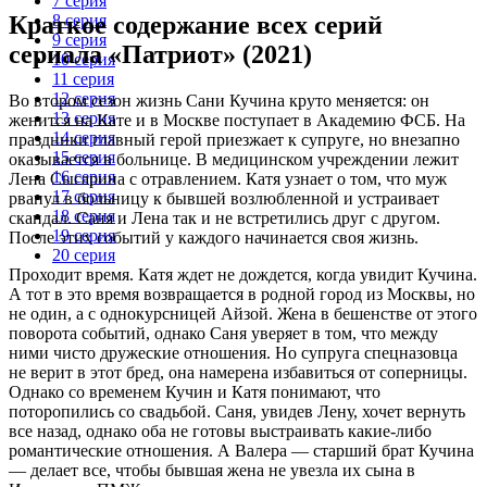
7 серия
Краткое содержание всех серий
8 серия
9 серия
сериала «Патриот» (2021)
10 серия
11 серия
12 серия
Во втором сезон жизнь Сани Кучина круто меняется: он
13 серия
женится на Кате и в Москве поступает в Академию ФСБ. На
14 серия
праздники главный герой приезжает к супруге, но внезапно
15 серия
оказывается в больнице. В медицинском учреждении лежит
16 серия
Лена Сысарина с отравлением. Катя узнает о том, что муж
17 серия
рванул в больницу к бывшей возлюбленной и устраивает
18 серия
скандал. Саня и Лена так и не встретились друг с другом.
19 серия
После этих событий у каждого начинается своя жизнь.
20 серия
Проходит время. Катя ждет не дождется, когда увидит Кучина.
А тот в это время возвращается в родной город из Москвы, но
не один, а с однокурсницей Айзой. Жена в бешенстве от этого
поворота событий, однако Саня уверяет в том, что между
ними чисто дружеские отношения. Но супруга спецназовца
не верит в этот бред, она намерена избавиться от соперницы.
Однако со временем Кучин и Катя понимают, что
поторопились со свадьбой. Саня, увидев Лену, хочет вернуть
все назад, однако оба не готовы выстраивать какие-либо
романтические отношения. А Валера — старший брат Кучина
— делает все, чтобы бывшая жена не увезла их сына в