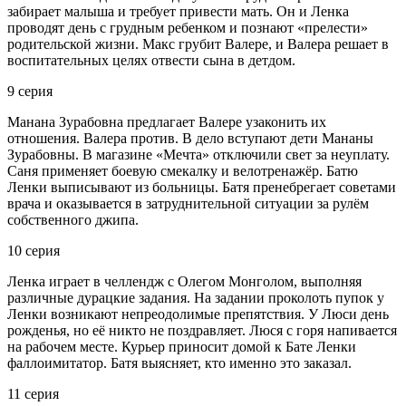
забирает малыша и требует привести мать. Он и Ленка
проводят день с грудным ребенком и познают «прелести»
родительской жизни. Макс грубит Валере, и Валера решает в
воспитательных целях отвести сына в детдом.
9 серия
Манана Зурабовна предлагает Валере узаконить их
отношения. Валера против. В дело вступают дети Мананы
Зурабовны. В магазине «Мечта» отключили свет за неуплату.
Саня применяет боевую смекалку и велотренажёр. Батю
Ленки выписывают из больницы. Батя пренебрегает советами
врача и оказывается в затруднительной ситуации за рулём
собственного джипа.
10 серия
Ленка играет в челлендж с Олегом Монголом, выполняя
различные дурацкие задания. На задании проколоть пупок у
Ленки возникают непреодолимые препятствия. У Люси день
рожденья, но её никто не поздравляет. Люся с горя напивается
на рабочем месте. Курьер приносит домой к Бате Ленки
фаллоимитатор. Батя выясняет, кто именно это заказал.
11 серия