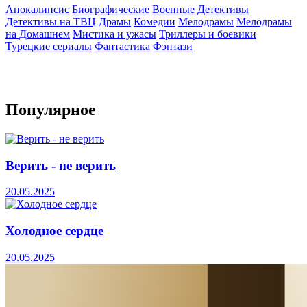
Апокалипсис
Биографические
Военные
Детективы
Детективы на ТВЦ
Драмы
Комедии
Мелодрамы
Мелодрамы
на Домашнем
Мистика и ужасы
Триллеры и боевики
Турецкие сериалы
Фантастика
Фэнтази
Популярное
Верить - не верить
20.05.2025
Холодное сердце
20.05.2025