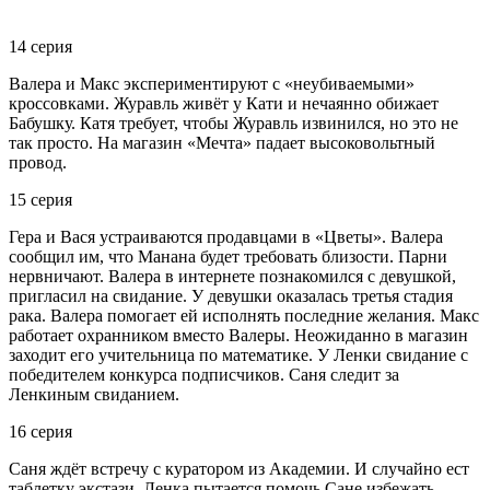
14 серия
Валера и Макс экспериментируют с «неубиваемыми»
кроссовками. Журавль живёт у Кати и нечаянно обижает
Бабушку. Катя требует, чтобы Журавль извинился, но это не
так просто. На магазин «Мечта» падает высоковольтный
провод.
15 серия
Гера и Вася устраиваются продавцами в «Цветы». Валера
сообщил им, что Манана будет требовать близости. Парни
нервничают. Валера в интернете познакомился с девушкой,
пригласил на свидание. У девушки оказалась третья стадия
рака. Валера помогает ей исполнять последние желания. Макс
работает охранником вместо Валеры. Неожиданно в магазин
заходит его учительница по математике. У Ленки свидание с
победителем конкурса подписчиков. Саня следит за
Ленкиным свиданием.
16 серия
Саня ждёт встречу с куратором из Академии. И случайно ест
таблетку экстази. Ленка пытается помочь Сане избежать