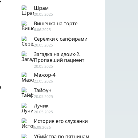
е
Шрам
т
20.05.2025
Вишенка на торте
6.06.2025
Серёжки с сапфирами
20.05.2025
Загадка на двоих-2.
Пропавший пациент
20.05.2025
Мажор-4
22.05.2026
я
Тайфун
20.05.2025
Лучик
20.05.2025
История его служанки
6.08.2026
Убийства по пятницам