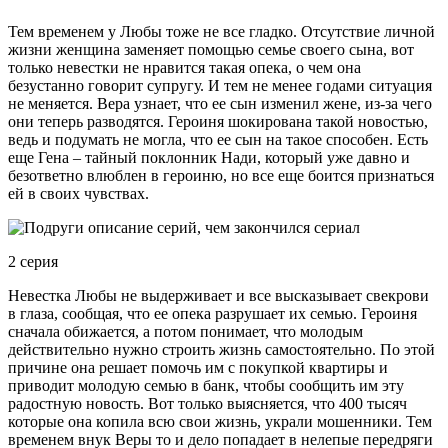
Тем временем у Любы тоже не все гладко. Отсутствие личной
жизни женщина заменяет помощью семье своего сына, вот
только невестки не нравится такая опека, о чем она
безустанно говорит супругу. И тем не менее годами ситуация
не меняется. Вера узнает, что ее сын изменил жене, из-за чего
они теперь разводятся. Героиня шокирована такой новостью,
ведь и подумать не могла, что ее сын на такое способен. Есть
еще Гена – тайный поклонник Нади, который уже давно и
безответно влюблен в героиню, но все еще боится признаться
ей в своих чувствах.
2 серия
Невестка Любы не выдерживает и все высказывает свекрови
в глаза, сообщая, что ее опека разрушает их семью. Героиня
сначала обижается, а потом понимает, что молодым
действительно нужно строить жизнь самостоятельно. По этой
причине она решает помочь им с покупкой квартиры и
приводит молодую семью в банк, чтобы сообщить им эту
радостную новость. Вот только выясняется, что 400 тысяч
которые она копила всю свои жизнь, украли мошенники. Тем
временем внук Веры то и дело попадает в нелепые передряги