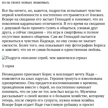
из-за своих новых знакомых.
Все бы ничего, но, кажется, подросток испытывает чувство
первой влюбленности и постепенно отстраняется от близких.
Вскоре на свидании его застает Геннадий и понимает, что их
поколения кардинально отличаются. В его время на свидании
с девушкой было принято гулять и общаться, узнавая друг
друга, а сейчас свидания – эта игра в смартфоны и полное
отсутствие живого общения. Сам же Геннадий пытается
признаться в чувствах Надежде, но ему снова не хватает
смелости. Более того, она показывает ему фотографию Бориса
и заявляет, что он ее самая большая и единственная любовь.
3 серия
Неожиданно приезжает Борис и воплощает мечту Нади –
появляется на алых парусах. Героиня тронута и взволнована
одновременно. Она предается воспоминаниям о времени,
проведённом вместе с борей, но постепенно начинает
понимать, что он уже не тот, кем был когда-то. Мужчина
рассказывает о своей жизни и о большом хозяйстве, которому
теперь, после смерти его супруги, нужна новая хозяйка.
Вскоре Боря отдает Наде счастливую рубашку и просит