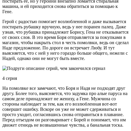
постирать ее, но у героини внезапно ломается стиральная
машина, и ей приходится снова обратиться за помощью к
Гене.
Герой с радостью помогает возлюбленной и даже вызывается
постирать рубашку вручную, ведь у нее поранен палец. Даже
узнав, что рубашка принадлежит Борису, Гена не отказывается
от своих слов. В это время Боря отправляется за покупками в
магазин, чтобы накрыть стол в честь помолвки, ведь он сделал
Наде предложение. По дороге он встречает Любу. И тут
выясняется, что с ней у него гораздо больше общего, нежели с
Надей, однако они не могут быть вместе.
4 серия
На помолвке все замечают, что Боря и Надя не подходят друг
другу. Более того, выясняется, что задумка про алые паруса на
самом деле принадлежит не жениху, а Гене. Мужчина со
стороны наблюдает за тем, как его возлюбленная вот-вот
совершит ошибку. Вскоре он уже не может сдерживаться и
просто уходит, согласившись снова отправиться в плавание.
Перед отъездом он разговаривает с Борей и понимает, что им
движет отнюдь не возвышенные чувства, а банальная тоска.