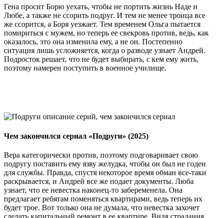
Гена просит Борю уехать, чтобы не портить жизнь Наде и
Любе, а также не ссорить подруг. И тем не менее троица все
же ссорится, а Боря уезжает. Тем временем Ольга пытается
помириться с мужем, но теперь ее свекровь против, ведь, как
оказалось, это она изменила ему, а не он. Постепенно
ситуация лишь усложняется, когда о разводе узнает Андрей.
Подросток решает, что не будет выбирать, с кем ему жить,
поэтому намерен поступить в военное училище.
Чем закончился сериал «Подруги» (2025)
Вера категорически против, поэтому подговаривает свою
подругу поставить ему язву желудка, чтобы он был не годен
для службы. Правда, спустя некоторое время обман все-таки
раскрывается, и Андрей все же подает документы. Люба
узнает, что ее невестка наконец-то забеременела. Она
предлагает ребятам поменяться квартирами, ведь теперь их
будет трое. Вот только она не думала, что невестка захочет
сделать капитальный ремонт в ее квартире. Видя страдания