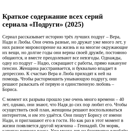
Краткое содержание всех серий
сериала «Подруги» (2025)
Сериал рассказывает историю трёх лучших подруг – Вера,
Нади и Любы. Они очень разные, но дружат уже много лет, у
них разное мировоззрение на жизнь и на многие окружающие
их вещи, но долгие годы они верны своей дружбе, постоянно
общаются, и вместе преодолевают все невзгоды. Однажды,
одну из подруг – Надю, сокращают с работы, прямо накануне
пенсии. Женщина расстраивается, и буквально впадает в
депрессию. К счастью Вера и Люба приходят к ней на
помощь. Чтобы растормошить унывающую подругу, они
решают разыскать её первую и единственную любовь –
Бориса.
С момент их разрыва прошло уже очень много времени – 40
лет, однако, они знают, что Надя до сих пор любит его. Чтобы
осуществить свой план, женщины решают воспользоваться
интернетом, и им это удаётся. Они пишут Борису от имени
Нади, и приглашают его в гости. Но как раз в этот момент в
жизни появляется другой мужчина – Геннадий. Он моряк,
капитан первого ранга. Уже много лет он безответно влюблён