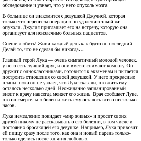
обследование и узнает, что у него опухоль мозга.
В больнице он знакомится с девушкой Джулией, которая
только что перенесла операцию по удалению такой же
опухоли. Джулия приглашает его на встречу, которую она
организует для неизлечимо больных пациентов.
Спеши любить! Живи каждый день как будто он последний.
Делай то, что не сделал бы никогда…
Главный герой Лука — очень симпатичный молодой человек,
у него есть лучший друг, и они вместе снимают комнату. Он
дружит с одноклассниками, готовится к экзаменам и пытается
построить отношения со своей девушкой. У него прекрасные
планы, пока он не узнает, что Луке сказали, что жить ему
осталось несколько дней. Неожиданно запланированный
визит к врачу навсегда меняет его жизнь. Врач сообщает Луке,
что он смертельно болен и жить ему осталось всего несколько
часов.
Лука немедленно покидает «мир живых» и просит своих
друзей никому не рассказывать о его болезни, в том числе и
постоянно бросающей его девушке. Например, Лука привозит
ей пиццу сразу после того, как она и новый парень только-
только оделись после занятия любовью.