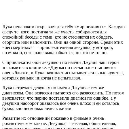
Лука ненароком открывает для себя «мир неживых». Каждую
среду те, кого постигла та же участь, собираются для
спокойной беседы с теми, кто не стесняется их обидеть,
огорчить или напомнить. Они на одной стороне. Среди этих
«бессмертных» — привлекательная девушка, у которой,
возможно, есть шанс выкарабкаться, но это не точно.
С привлекательной девушкой по имени Джулия наш герой
знакомится в клинике. «Друзья по несчастью» становятся
очень близки, и Лука начинает испытывать сильные чувства,
которых раньше никогда не испытывал.
Лука встречает девушку по имени Джулия с тем же
диагнозом. Она всячески пытается его развеселить. Но потом
выясняется, что парню поставили диагноз по ошибке, а у
девушки наоборот оказалось все очень плохо и ей осталось
буквально несколько недель жизни.
Развитие их отношений показано в фильме в очень
романтическом ключе. Девушка — веселая, общительная,
немного сумасшедшая в своих поступках, но в хорошем