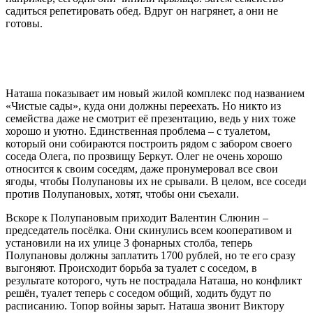
садиться репетировать обед. Вдруг он нагрянет, а они не
готовы.
Наташа показывает им новый жилой комплекс под названием
«Чистые сады», куда они должны переехать. Но никто из
семейства даже не смотрит её презентацию, ведь у них тоже
хорошо и уютно. Единственная проблема – с туалетом,
который они собираются построить рядом с забором своего
соседа Олега, по прозвищу Беркут. Олег не очень хорошо
относится к своим соседям, даже пронумеровал все свои
ягоды, чтобы Полупановы их не срывали. В целом, все соседи
против Полупановых, хотят, чтобы они съехали.
Вскоре к Полупановым приходит Валентин Слюнин –
председатель посёлка. Они скинулись всем кооперативом и
установили на их улице 3 фонарных столба, теперь
Полупановы должны заплатить 1700 рублей, но те его сразу
выгоняют. Происходит борьба за туалет с соседом, в
результате которого, чуть не пострадала Наташа, но конфликт
решён, туалет теперь с соседом общий, ходить будут по
расписанию. Топор войны зарыт. Наташа звонит Виктору