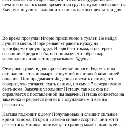
печать и осталось мало времени на грусть, нужно действовать.
Ему нужно успеть выполнить список важных дел за три дня.
Во время прогулки Игорю приспичило в туалет. Не найдя
лучшего места, Игорь решает справить нужду на
трансформаторную будку. Игоря бьет током, и он теряет
сознание. Придя в себя, он понимает, что обрел дар
ясновидения и может предсказывать будущее.
Федерико гуляет вдоль просёлочной дороги. Рядом с ним
останавливается иномарка с шумной выпившей компанией
пацанов. Они предлагают Федерико поехать с ними, тот
говорит, что согласен ехать с ними, но ему в 7 вечера нужно
быть дома. Заказчик увольняет Наташу, так как она не
справляется с поставленной им задачей. Наташа обижается на
заказчика и решается пойти к Полупановым и всё им
рассказать.
Наташа подходит к дому Полупановых и слышит сильные
крики из дома. Игорь и Татьяна сильно ссорятся, они хотят
развестись. Наташа понимает, что развод может помочь ей с