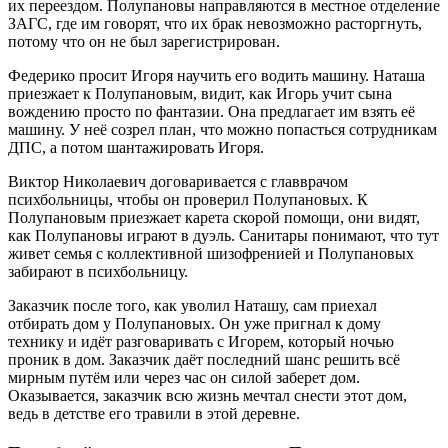
их переездом. Полупановы направляются в местное отделение
ЗАГС, где им говорят, что их брак невозможно расторгнуть,
потому что он не был зарегистрирован.
Федерико просит Игоря научить его водить машину. Наташа
приезжает к Полупановым, видит, как Игорь учит сына
вождению просто по фантазии. Она предлагает им взять её
машину. У неё созрел план, что можно попасться сотрудникам
ДПС, а потом шантажировать Игоря.
Виктор Николаевич договаривается с главврачом
психбольницы, чтобы он проверил Полупановых. К
Полупановым приезжает карета скорой помощи, они видят,
как Полупановы играют в дуэль. Санитары понимают, что тут
живет семья с коллективной шизофренией и Полупановых
забирают в психбольницу.
Заказчик после того, как уволил Наташу, сам приехал
отбирать дом у Полупановых. Он уже пригнал к дому
технику и идёт разговаривать с Игорем, который ночью
проник в дом. Заказчик даёт последний шанс решить всё
мирным путём или через час он силой заберет дом.
Оказывается, заказчик всю жизнь мечтал снести этот дом,
ведь в детстве его травили в этой деревне.