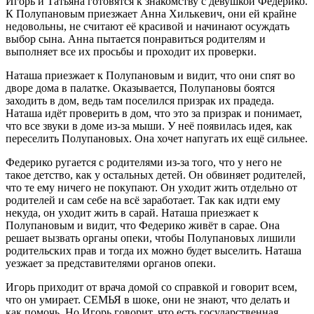
Игорь и Татьяна готовятся к знакомству с девушкой Федерико.
К Полупановым приезжает Анна Хилькевич, они ей крайне
недовольны, не считают её красивой и начинают осуждать
выбор сына. Анна пытается понравиться родителям и
выполняет все их просьбы и проходит их проверки.
Наташа приезжает к Полупановым и видит, что они спят во
дворе дома в палатке. Оказывается, Полупановы боятся
заходить в дом, ведь там поселился призрак их прадеда.
Наташа идёт проверить в дом, что это за призрак и понимает,
что все звуки в доме из-за мыши. У неё появилась идея, как
переселить Полупановых. Она хочет напугать их ещё сильнее.
Федерико ругается с родителями из-за того, что у него не
такое детство, как у остальных детей. Он обвиняет родителей,
что те ему ничего не покупают. Он уходит жить отдельно от
родителей и сам себе на всё заработает. Так как идти ему
некуда, он уходит жить в сарай. Наташа приезжает к
Полупановым и видит, что Федерико живёт в сарае. Она
решает вызвать органы опеки, чтобы Полупановых лишили
родительских прав и тогда их можно будет выселить. Наташа
уезжает за представителями органов опеки.
Игорь приходит от врача домой со справкой и говорит всем,
что он умирает. СЕМЬЯ в шоке, они не знают, что делать и
как помочь. Но Игорь говорит, что есть государственная