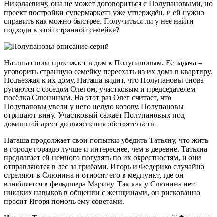
Николаевичу, она не может договориться с Полупановыми, но
проект постройки супермаркета уже утверждён, и ей нужно
справить как можно быстрее. Получиться ли у неё найти
подходи к этой странной семейке?
Наташа снова приезжает в дом к Полупановым. Её задача –
уговорить странную семейку переехать из их дома в квартиру.
Подъезжая к их дому, Наташа видит, что Полупановы снова
ругаются с соседом Олегом, участковым и председателем
посёлка Слюниным. На этот раз Олег считает, что
Полупановы увели у него целую корову. Полупановы
отрицают вину. Участковый сажает Полупановых под
домашний арест до выяснения обстоятельств.
Наташа продолжает свои попытки убедить Татьяну, что жить
в городе гораздо лучше и интереснее, чем в деревне. Татьяна
предлагает ей немного погулять по их окрестностям, и они
отправляются в лес за грибами. Игорь и Федерико случайно
стреляют в Слюнина и относят его в медпункт, где он
влюбляется в фельдшера Марину. Так как у Слюнина нет
никаких навыков в общении с женщинами, он рискованно
просит Игоря помочь ему советами.