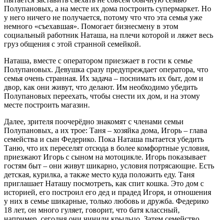
Полупановых, а на месте их дома построить супермаркет. Но
у него ничего не получается, потому что что эта семья уже
немного «съехавшая». Помогает бизнесмену в этом
социальный работник Наташа, на плечи которой и ляжет весь
груз общения с этой странной семейкой.
Наташа, вместе с оператором приезжает в гости к семье
Полупановых. Девушка сразу предупреждает оператора, что
семья очень странная. Их задача – поснимать их быт, дом и
двор, как они живут, что делают. Им необходимо убедить
Полупановых переехать, чтобы снести их дом, и на этому
месте построить магазин.
Далее, зрителя поочерёдно знакомят с членами семьи
Полупановых, а их трое: Таня – хозяйка дома, Игорь – глава
семейства и сын Федерико. Пока Наташа пытается убедить
Таню, что их переселят отсюда в более комфортные условия,
приезжают Игорь с сыном на мотоцикле. Игорь показывает
гостям быт – они живут шикарно, условия потрясающие. Есть
детская, курилка, а также место куда положить еду. Таня
приглашает Наташу посмотреть, как спит кошка. Это дом с
историей, его построил его дед и прадед Игоря, и отношения
у них в семье шикарные, только любовь и дружба. Федерико
18 лет, он много гуляет, говорит, что батя классный,
например, сегодня они чинили крыльцо. Затем семейство