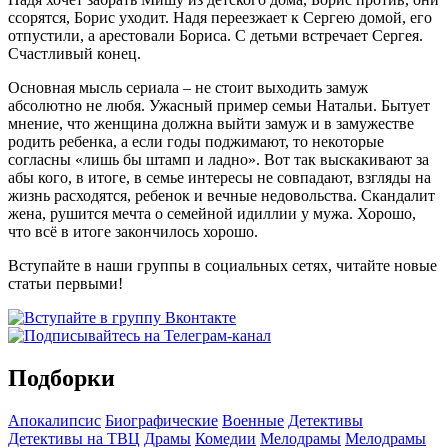
ссорятся, Борис уходит. Надя переезжает к Сергею домой, его
отпустили, а арестовали Бориса. С детьми встречает Сергея.
Счастливый конец.
Основная мысль сериала – не стоит выходить замуж
абсолютно не любя. Ужасный пример семьи Натальи. Бытует
мнение, что женщина должна выйти замуж и в замужестве
родить ребенка, а если годы поджимают, то некоторые
согласны «лишь бы штамп и ладно». Вот так выскакивают за
абы кого, в итоге, в семье интересы не совпадают, взгляды на
жизнь расходятся, ребенок и вечные недовольства. Скандалит
жена, рушится мечта о семейной идиллии у мужа. Хорошо,
что всё в итоге закончилось хорошо.
Вступайте в наши группы в социальных сетях, читайте новые
статьи первыми!
Подборки
Апокалипсис
Биографические
Военные
Детективы
Детективы на ТВЦ
Драмы
Комедии
Мелодрамы
Мелодрамы