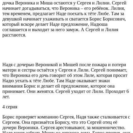
дочка Вероника и Миша остаются у Сергея и Лилии. Сергей
начинает догадываться, что Вероника – его ребёнок. Лилия,
тем временем, предлагает Наде поехать к тёте Любе. Там за
девушкой начинает ухаживать и сватается Борис Борисович,
который вскоре делает Наде предложение, Надюша
соглашается и выходит за него замуж. А Сергей и Лилия
расстаются.
Надя с дочерью Вероникой и Мишей после пожара и потери
матери и сестры остаётся у Сергея и Лили. Сергей понимает,
что Вероника его дочь говорит об этом Лиле, которая просит
Надю уехать к тёте Любе. Там Наде оказывает знаки
внимания Борис и делает ей предложение, которое она
принимает. Они женятся. Сергей уходит от Лили. Проходит 6
лет.
4 серия
Борис проверяет компанию Сергея, Надя также сталкивается с
Сергеем. Она признаётся Борису, что это Сергей отец её
дочери Вероники. Сергея арестовывают, за мошенничество.
Надя хочет забрать Мишу из детского дома, Борис против, они