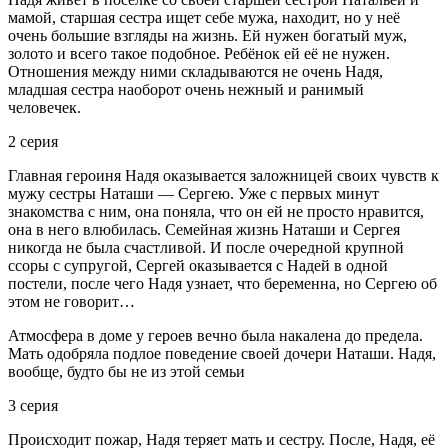
мамой, старшая сестра ищет себе мужа, находит, но у неё
очень большие взгляды на жизнь. Ей нужен богатый муж,
золото и всего такое подобное. Ребёнок ей её не нужен.
Отношения между ними складываются не очень Надя,
младшая сестра наоборот очень нежный и ранимый
человечек.
2 серия
Главная героиня Надя оказывается заложницей своих чувств к
мужу сестры Наташи — Сергею. Уже с первых минут
знакомства с ним, она поняла, что он ей не просто нравится,
она в него влюбилась. Семейная жизнь Наташи и Сергея
никогда не была счастливой. И после очередной крупной
ссоры с супругой, Сергей оказывается с Надей в одной
постели, после чего Надя узнает, что беременна, но Сергею об
этом не говорит…
Атмосфера в доме у героев вечно была накалена до предела.
Мать одобряла подлое поведение своей дочери Наташи. Надя,
вообще, будто бы не из этой семьи
3 серия
Происходит пожар, Надя теряет мать и сестру. После, Надя, её