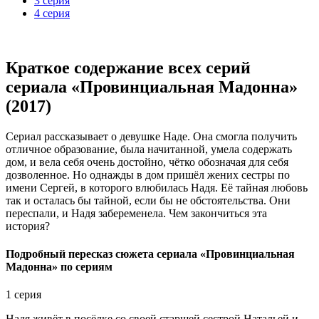
3 серия
4 серия
Краткое содержание всех серий
сериала «Провинциальная Мадонна»
(2017)
Сериал рассказывает о девушке Наде. Она смогла получить
отличное образование, была начитанной, умела содержать
дом, и вела себя очень достойно, чётко обозначая для себя
дозволенное. Но однажды в дом пришёл жених сестры по
имени Сергей, в которого влюбилась Надя. Её тайная любовь
так и осталась бы тайной, если бы не обстоятельства. Они
переспали, и Надя забеременела. Чем закончиться эта
история?
Подробный пересказ сюжета сериала «Провинциальная
Мадонна» по сериям
1 серия
Надя живёт в посёлке со своей старшей сестрой Натальей и