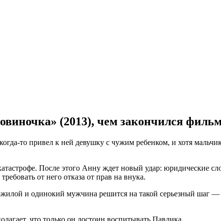
овиночка» (2013), чем закончился филь
гда-то привел к ней девушку с чужим ребенком, и хотя мальчик
атастрофе. После этого Анну ждет новый удар: юридические сло
ребовать от него отказа от прав на внука.
ожилой и одинокий мужчина решится на такой серьезный шаг — с
лагает, что только он достоин воспитывать Павлика.