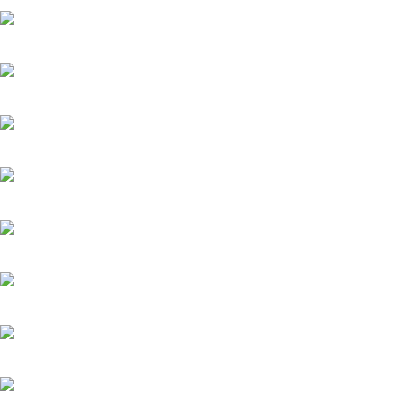
20.05.2025
Загадка на двоих-2. Пропавший пациент
20.05.2025
Мажор-4
22.05.2026
Тайфун
20.05.2025
Лучик
20.05.2025
История его служанки
6.08.2026
Убийства по пятницам
20.05.2025
Яблоневый сад
20.05.2025