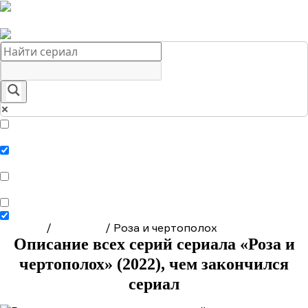
Краткое содержание сериалов
Главная
Подборки
О нас
Exact matches only
Search in title
Search in content
Главная
/
Сериалы
/
Роза и чертополох
Описание всех серий сериала «Роза и
чертополох» (2022), чем закончился
сериал