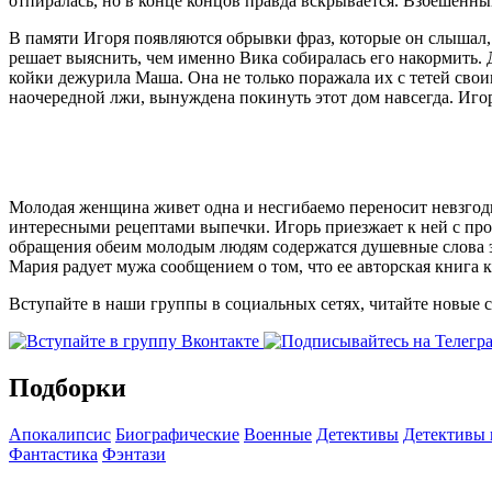
отпиралась, но в конце концов правда вскрывается. Взбешенный
В памяти Игоря появляются обрывки фраз, которые он слышал,
решает выяснить, чем именно Вика собиралась его накормить. 
койки дежурила Маша. Она не только поражала их с тетей свои
наочередной лжи, вынуждена покинуть этот дом навсегда. Иго
Молодая женщина живет одна и несгибаемо переносит невзгод
интересными рецептами выпечки. Игорь приезжает к ней с про
обращения обеим молодым людям содержатся душевные слова эк
Мария радует мужа сообщением о том, что ее авторская книга 
Вступайте в наши группы в социальных сетях, читайте новые 
Подборки
Апокалипсис
Биографические
Военные
Детективы
Детективы
Фантастика
Фэнтази