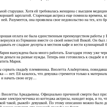
ной старушки. Хотя ей требовалась женщина с высшим медицин
 хорошей зарплатой. Стареющая актриса еще помнила времена, ко
ей. Разумеется, она проявляла свое недовольство на тех, кто бр
о хорошая оплата не была единственным преимуществом работы у
вернулся из Германии вместе со своей невестой Викой. Он был 
вать ее сладкие десерты в местном кафе и вести кулинарный бл
рия вынуждена была много работать. Благодаря этому уже через
ли деньги на разные нужды. Теперь они готовились к свадьбе и
атить Мария.
 сорвать свадьбу племянника. Виолетта Альбертовна, повидавша
а — нет. Ей казалось, что девушка стремится только к материал
ы и начать свою игру…
и Виолетты Аркадьевны. Официально причиной смерти был призна
же электросчетчика из коттеджа актрисы, находит вора, и то, чт
ркой такой, рыжей» девушкой. По этому описанию можно было до