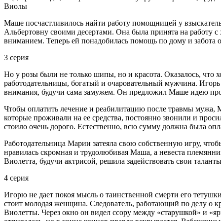
Виолы
Маше посчастливилось найти работу помощницей у взыскатель
Альбертовну своими десертами. Она была принята на работу с
вниманием. Теперь ей понадобилась помощь по дому и забота о н
3 серия
Но у розы были не только шипы, но и красота. Оказалось, чт
работодательницы, богатый и очаровательный мужчина. Игорь 
внимания, будучи сама замужем. Он предложил Маше идею прода
Чтобы оплатить лечение и реабилитацию после травмы мужа, Ма
которые проживали на ее средства, постоянно звонили и проси
стоило очень дорого. Естественно, всю сумму должна была опл
Работодательница Марии затеяла свою собственную игру, чтобы
нравилась скромная и трудолюбивая Маша, а невеста племянник
Виолетта, будучи актрисой, решила задействовать свои талант
4 серия
Игорю не дает покоя мысль о таинственной смерти его тетушк
стоит молодая женщина. Следователь, работающий по делу о кра
Виолетты. Через окно он видел ссору между «старушкой» и «я