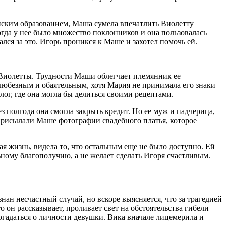
ским образованием, Маша сумела впечатлить Виолетту
гда у нее было множество поклонников и она пользовалась
ался за это. Игорь проникся к Маше и захотел помочь ей.
 Виолетты. Трудности Маши облегчает племянник ее
любезным и обаятельным, хотя Мария не принимала его знаки
ог, где она могла бы делиться своими рецептами.
 полгода она смогла закрыть кредит. Но ее муж и падчерица,
 присылали Маше фотографии свадебного платья, которое
я жизнь, видела то, что остальным еще не было доступно. Ей
ьному благополучию, а не желает сделать Игоря счастливым.
н несчастный случай, но вскоре выясняется, что за трагедией
о он рассказывает, проливает свет на обстоятельства гибели
гадаться о личности девушки. Вика вначале лицемерила и