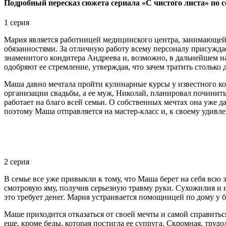
Подробный пересказ сюжета сериала «С чистого листа» по 
1 серия
Мария является работницей медицинского центра, занимающей 
обязанностями. За отличную работу всему персоналу присуждает
знаменитого кондитера Андреева и, возможно, в дальнейшем н
одобряют ее стремление, утверждая, что зачем тратить столько д
Маша давно мечтала пройти кулинарные курсы у известного ко
организации свадьбы, а ее муж, Николай, планировал починить
работает на благо всей семьи. О собственных мечтах она уже д
поэтому Маша отправляется на мастер-класс и, к своему удивл
2 серия
В семье все уже привыкли к тому, что Маша берет на себя всю 
смотровую яму, получив серьезную травму руки. Сухожилия и 
это требует денег. Мария устраивается помощницей по дому у
Маше приходится отказаться от своей мечты и самой справиться
еще, кроме беды, которая постигла ее супруга. Скромная, труд