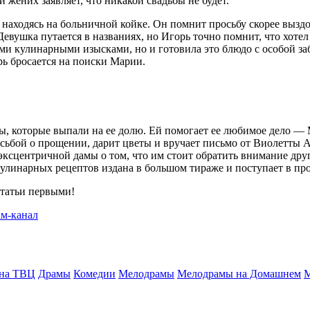
 жених заявляет, что никакой свадьбы не будет.
 находясь на больничной койке. Он помнит просьбу скорее вызд
Девушка путается в названиях, но Игорь точно помнит, что хоте
ми кулинарными изысками, но и готовила это блюдо с особой за
рь бросается на поиски Марии.
ы, которые выпали на ее долю. Ей помогает ее любимое дело — 
сьбой о прощении, дарит цветы и вручает письмо от Виолетты А
сцентричной дамы о том, что им стоит обратить внимание друг 
кулинарных рецептов издана в большом тираже и поступает в пр
статьи первыми!
 на ТВЦ
Драмы
Комедии
Мелодрамы
Мелодрамы на Домашнем
М