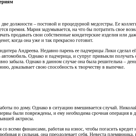
сериям
две должности – постовой и процедурной медсестры. Ее коллеги
ся премия. Мария задумывается, на что бы потратить свое возна
ачать продавать свои собственные кондитерские изделия или даж
енег, когда она уже и так прекрасно готовит.
ндитера Андреева. Недавно парень ее падчерицы Лики сделал ей
 автомобиль. Однако и падчерица, и супруг привыкли получать о
авно забыла. Однако в данном случае она была решительна – ден
ению, доказывает свою способность к творчеству в выпечке.
заботы по дому. Однако в ситуацию вмешивается случай. Николай
нервы были повреждены, и ему необходима срочная операция в д
 бывшей актрисы.
 со всеми финансами, работая на износ, чтобы погасить кредит н
олюбивая и сильная, она преодолевает себя. Невеста племянника,