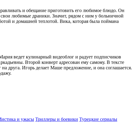
оравливать и обещание приготовить его любимое блюдо. Он
л свои любимые драники. Значит, рядом с ним у больничной
ботой и домашней теплотой. Вика, которая была поймана
Мария ведет кулинарный видеоблог и радует подписчиков
ркадьевны. Второй конверт адресован ему самому. В тексте
на друга. Игорь делает Маше предложение, и она соглашается.
одажу.
истика и ужасы
Триллеры и боевики
Турецкие сериалы