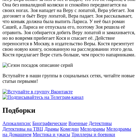
Она без инвалидной коляски и спокойно передвигается на
своих ногах. Зоя нападет на Веру с лопатой, Вера убегает. Зоя
догоняет и бьёт Веру лопатой, Вера падает. Зоя рассказывает,
что коньяк должна была выпить Лариса. У неё был роман
Сашей, а Лариса не отпускала его, поэтому Зоя решила её
отравить. Зоя собирается добить Веру лопатой и замахивается,
но во вовремя прибегает Кося и спасает её. Действие
переносится в Москву, в издательство Веры. Костя презентует
свою новую книгу, основанную на расследовании этого дела.
Костя предлагает Вере стать больше, чем просто напарниками.
Вступайте в наши группы в социальных сетях, читайте новые
статьи первыми!
Подборки
Апокалипсис
Биографические
Военные
Детективы
Детективы на ТВЦ
Драмы
Комедии
Мелодрамы
Мелодрамы
на Домашнем
Мистика и ужасы
Триллеры и боевики