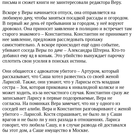
письма и сюжет книги не заинтересовали редактора Веру.
Вскоре у Веры начинается отпуск, она отправляется на
любимую дачу, чтобы заняться посадкой рассады и огородом.
В первый же день её пребывания за городом, у неё воруют
дровокол. Она приносит заявление в полицию и встречает там
старого знакомого – Константина. Константин не принимает у
нее заявление, предложив расследовать пропажу
самостоятельно. А вскоре происходит ещё одно событие,
убивают соседа Веры по даче – Александра Штерна. Кто-то
добавил ему яд в коньяк. Это убийство вынуждает парочку
сплотить свои усилия в поисках истины.
Они общаются с адвокатом убитого – Артуром, который
рассказывает, что Саша хотел развестись со своей женой
Ларисой. Также, они узнают, что у Ларисы есть младшая
сестра – Зоя, которая прикована к инвалидной коляске и не
может ходить, из-за несчастного случая. Константин сразу же
записывает Ларису в первые подозреваемые, Вера не
согласна. На поминках Вера замечает, что ни у одного из
соседей нет алиби. Вера и Константин разговаривают с женой
убитого – Ларисой. Костя спрашивает, не было ли у Саши
врагов и не было ли у них разлада в отношениях. Лариса
говорит, что любила Сашу, и в случае развода ей доставался
бы этот дом, а Саше имущество в Москве.