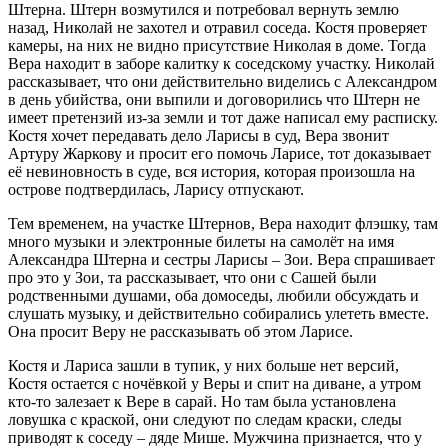
Штерна. Штерн возмутился и потребовал вернуть землю
назад, Николай не захотел и отравил соседа. Костя проверяет
камеры, на них не видно присутствие Николая в доме. Тогда
Вера находит в заборе калитку к соседскому участку. Николай
рассказывает, что они действительно виделись с Александром
в день убийства, они выпили и договорились что Штерн не
имеет претензий из-за земли и тот даже написал ему расписку.
Костя хочет передавать дело Ларисы в суд, Вера звонит
Артуру Жаркову и просит его помочь Ларисе, тот доказывает
её невиновность в суде, вся история, которая произошла на
острове подтвердилась, Ларису отпускают.
Тем временем, на участке Штернов, Вера находит флэшку, там
много музыки и электронные билеты на самолёт на имя
Александра Штерна и сестры Ларисы – Зои. Вера спрашивает
про это у Зои, та рассказывает, что они с Сашей были
родственными душами, оба домоседы, любили обсуждать и
слушать музыку, и действительно собирались улететь вместе.
Она просит Веру не рассказывать об этом Ларисе.
Костя и Лариса зашли в тупик, у них больше нет версий,
Костя остается с ночёвкой у Веры и спит на диване, а утром
кто-то залезает к Вере в сарай. Но там была установлена
ловушка с краской, они следуют по следам краски, следы
приводят к соседу – дяде Мише. Мужчина признается, что у