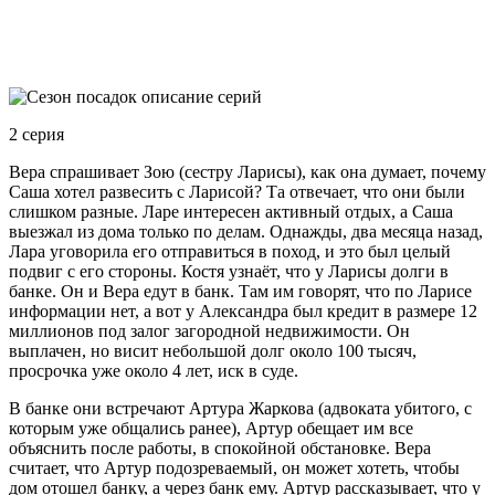
2 серия
Вера спрашивает Зою (сестру Ларисы), как она думает, почему
Саша хотел развесить с Ларисой? Та отвечает, что они были
слишком разные. Ларе интересен активный отдых, а Саша
выезжал из дома только по делам. Однажды, два месяца назад,
Лара уговорила его отправиться в поход, и это был целый
подвиг с его стороны. Костя узнаёт, что у Ларисы долги в
банке. Он и Вера едут в банк. Там им говорят, что по Ларисе
информации нет, а вот у Александра был кредит в размере 12
миллионов под залог загородной недвижимости. Он
выплачен, но висит небольшой долг около 100 тысяч,
просрочка уже около 4 лет, иск в суде.
В банке они встречают Артура Жаркова (адвоката убитого, с
которым уже общались ранее), Артур обещает им все
объяснить после работы, в спокойной обстановке. Вера
считает, что Артур подозреваемый, он может хотеть, чтобы
дом отошел банку, а через банк ему. Артур рассказывает, что у