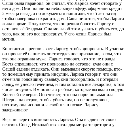
Саши была паранойя, он считал, что Лариса хочет отобрать у
него дом. Они пошли на небольшую аферу, оформили кредит
2 месяца назад, а по документам написали, что 5 лет назад –
чтобы наверняка сохранить дом. Саша не хотел, чтобы Лариса
жила в доме. Получается, что он решил бросить Ларису и
оставить её без дома. Она могла об этом узнать и убить его, до
того, как он это все провернул. У его жены Ларисы был
мотив.
Константин арестовывает Ларису, чтобы допросить. В участке
он просит её написать чистосердечное признание, в том, что
это она отравила мужа. Лариса говорит, что это не правда.
Костя спрашивает, что произошло на острове, куда они с
Сашей ездили отдыхать. Они вызывали скорую помощь, кто-
то помешал ему принять инсулин. Лариса говорит, что они
отмечали годовщину свадьбу, они поссорились, и потеряли
лодку, её унесло течением, и там остались все лекарства, в том
числе инсулин. Им помогли рыбаки, которые вызвали скорую.
Костя ей не верит. Он считает, что она нарочно заманила
Штерна на остров, чтобы убить там, но не получилось,
поэтому она исполнила свой план позже. Ларису
задерживают.
Вера не верит в виновность Ларисы. Она выдвигает свою
версию. Сосед Николай отхватил два метра территории у