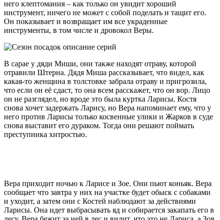
него клептомания – как только он увидит хороший
инструмент, ничего не может с собой поделать и тащит его.
Он показывает и возвращает им все украденные
инструменты, в том числе и дровокол Веры.
В сарае у дяди Миши, они также находят отраву, которой
отравили Штерна. Дядя Миша рассказывает, что видел, как
какая-то женщина в толстовке забрала отраву и пригрозила,
что если он её сдаст, то она всем расскажет, что он вор. Лицо
он не разглядел, но вроде это была куртка Ларисы. Костя
снова хочет задержать Ларису, но Вера напоминает ему, что у
него против Ларисы только косвенные улики и Жарков в суде
снова выставит его дураком. Тогда они решают поймать
преступника хитростью.
Вера приходит ночью к Ларисе и Зое. Они пьют коньяк. Вера
сообщает что завтра у них на участке будет обыск с собаками
и уходит, а затем они с Костей наблюдают за действиями
Ларисы. Она идет выбрасывать яд и собирается закапать его в
лесу. Вера бежит за ней в лес и видит, что это не Лариса, а Зоя.