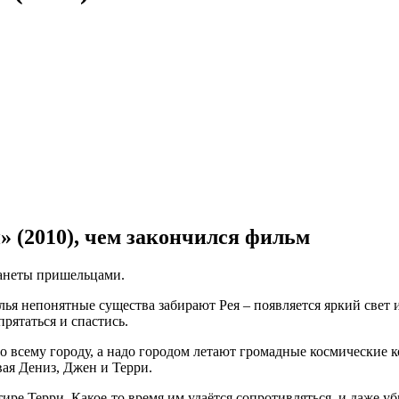
 (2010), чем закончился фильм
ланеты пришельцами.
лья непонятные существа забирают Рея – появляется яркий свет 
рятаться и спастись.
о всему городу, а надо городом летают громадные космические 
ая Дениз, Джен и Терри.
ре Терри. Какое-то время им удаётся сопротивляться, и даже уб