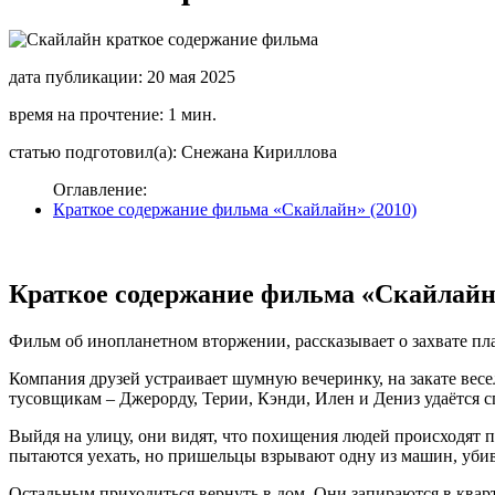
дата публикации: 20 мая 2025
время на прочтение: 1 мин.
статью подготовил(а): Снежана Кириллова
Оглавление:
Краткое содержание фильма «Скайлайн» (2010)
Краткое содержание фильма «Скайлайн»
Фильм об инопланетном вторжении, рассказывает о захвате п
Компания друзей устраивает шумную вечеринку, на закате весе
тусовщикам – Джерорду, Терии, Кэнди, Илен и Дениз удаётся сп
Выйдя на улицу, они видят, что похищения людей происходят п
пытаются уехать, но пришельцы взрывают одну из машин, убив
Остальным приходиться вернуть в дом. Они запираются в кварти