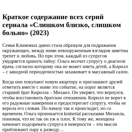
Краткое содержание всех серий
сериала «Слишком близко, слишком
больно» (2023)
Семья Климовых давно стала образцом для подражания
окружающих, между ними невооруженным взглядом заметны
трепет и любовь. Но при этом, каждый из супругов
умудряется хранить тайну: Ольга молчит супругу о диагнозе
врача, согласно которому она не может иметь детей, а Кирилл
– с завидной периодичностью захаживает в массажный салон.
Когда они покупают новую квартиру и приглашают друзей
отметить вместе с ними это событие, на порог является
старший брат Кирилла – Михаил. Он уверяет, что вернулся,
чтобы восстановить братские отношения. Кирилл не верит в
его радужные намерения и предостерегает супругу, чтобы не
верила его словам. По началу так и происходит, но со
временем, Ольга проникается kratserial рассказами Михаила,
понимая, что не так он уж и плох. К тому же, женщина
начинает подозревать супруга в неверности – эти мысли
приближают пару к разводу…