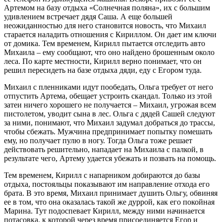
Артемом на базу отдыха «Солнечная поляна», их с большим
удивлением встречает дядя Саша. А еще большей
неожиданностью для него становится новость, что Михаил
старается наладить отношения с Кириллом. Он дает им ключи
от домика. Тем временем, Кирилл пытается отследить авто
Михаила – ему сообщают, что оно найдено брошенным около
леса. По карте местности, Кирилл верно понимает, что он
решил пересидеть на базе отдыха дяди, еду с Егором туда.
Михаил с пленниками идут пообедать, Ольга требует от него
отпустить Артема, обещает устроить скандал. Только из этой
затеи ничего хорошего не получается – Михаил, угрожая всем
пистолетом, уводит сына в лес. Ольга с дядей Сашей следуют
за ними, понимают, что Михаил задумал добраться до трассы,
чтобы сбежать. Мужчина предпринимает попытку помешать
ему, но получает пулю в ногу. Тогда Ольга тоже решает
действовать решительно, нападает на Михаила с палкой, в
результате чего, Артему удается убежать и позвать на помощь.
Тем временем, Кирилл с напарником добираются до базы
отдыха, постояльцы показывают им направление отхода его
брата. В это время, Михаил принимает душить Ольгу, обвиняя
ее в том, что она оказалась такой же дуррой, как его покойная
Марина. Тут подоспевает Кирилл, между ними начинается
потасовка, к которой через время присоединяется Егор и