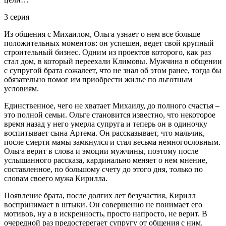
3 серия
Из общения с Михаилом, Ольга узнает о нем все больше
положительных моментов: он успешен, ведет свой крупный
строительный бизнес. Одним из проектов которого, как раз
стал дом, в который переехали Климовы. Мужчина в общении
с супругой брата сожалеет, что не знал об этом ранее, тогда бы
обязательно помог им приобрести жилье по льготным
условиям.
Единственное, чего не хватает Михаилу, до полного счастья –
это полной семьи. Ольге становится известно, что некоторое
время назад у него умерла супруга и теперь он в одиночку
воспитывает сына Артема. Он рассказывает, что мальчик,
после смерти мамы замкнулся и стал весьма немногословным.
Ольга верит в слова и эмоции мужчины, поэтому после
услышанного рассказа, кардинально меняет о нем мнение,
составленное, по большому счету до этого дня, только по
словам своего мужа Кирилла.
Появление брата, после долгих лет безучастия, Кирилл
воспринимает в штыки. Он совершенно не понимает его
мотивов, ну а в искренность, просто напросто, не верит. В
очередной раз предостерегает супругу от общения с ним.