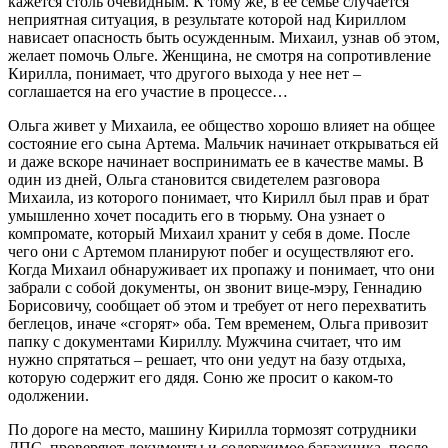
кажется столь очевидным. К тому же, в ее семье случается
неприятная ситуация, в результате которой над Кириллом
нависает опасность быть осужденным. Михаил, узнав об этом,
желает помочь Ольге. Женщина, не смотря на сопротивление
Кирилла, понимает, что другого выхода у нее нет –
соглашается на его участие в процессе…
Ольга живет у Михаила, ее общество хорошо влияет на общее
состояние его сына Артема. Мальчик начинает открываться ей
и даже вскоре начинает воспринимать ее в качестве мамы. В
один из дней, Ольга становится свидетелем разговора
Михаила, из которого понимает, что Кирилл был прав и брат
умышленно хочет посадить его в тюрьму. Она узнает о
компромате, который Михаил хранит у себя в доме. После
чего они с Артемом планируют побег и осуществляют его.
Когда Михаил обнаруживает их пропажу и понимает, что они
забрали с собой документы, он звонит вице-мэру, Геннадию
Борисовичу, сообщает об этом и требует от него перехватить
беглецов, иначе «сгорят» оба. Тем временем, Ольга привозит
папку с документами Кириллу. Мужчина считает, что им
нужно спрятаться – решает, что они уедут на базу отдыха,
которую содержит его дядя. Соню же просит о каком-то
одолжении.
По дороге на место, машину Кирилла тормозят сотрудники
ДПС, проверяют документы и содержимое багажника, после