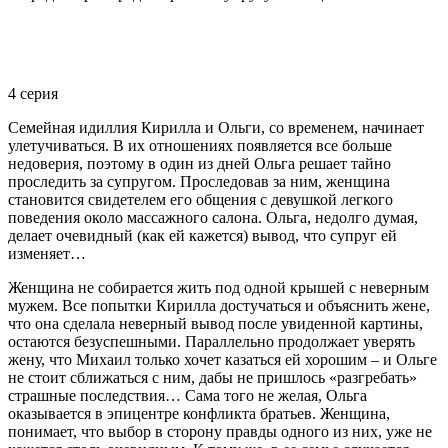
4 серия
Семейная идиллия Кирилла и Ольги, со временем, начинает
улетучиваться. В их отношениях появляется все больше
недоверия, поэтому в один из дней Ольга решает тайно
проследить за супругом. Проследовав за ним, женщина
становится свидетелем его общения с девушкой легкого
поведения около массажного салона. Ольга, недолго думая,
делает очевидный (как ей кажется) вывод, что супруг ей
изменяет…
Женщина не собирается жить под одной крышей с неверным
мужем. Все попытки Кирилла достучаться и объяснить жене,
что она сделала неверный вывод после увиденной картины,
остаются безуспешными. Параллельно продолжает уверять
жену, что Михаил только хочет казаться ей хорошим – и Ольге
не стоит сближаться с ним, дабы не пришлось «разгребать»
страшные последствия… Сама того не желая, Ольга
оказывается в эпицентре конфликта братьев. Женщина,
понимает, что выбор в сторону правды одного из них, уже не