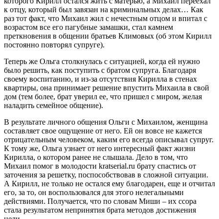
которого Кирилл остался жить с матерью, а Михаил переехал
к отцу, который был завязан на криминальных делах… Как
раз тот факт, что Михаил жил с нечестным отцом и впитал с
возрастом все его пагубные замашки, стал камнем
преткновения в общении братьев Климовых (об этом Кирилл
постоянно повторял супруге).
Теперь же Ольга столкнулась с ситуацией, когда ей нужно
было решить, как поступить с братом супруга. Благодаря
своему воспитанию, и из-за отсутствия Кирилла в стенах
квартиры, она принимает решение впустить Михаила в свой
дом (тем более, брат уверил ее, что пришел с миром, желая
наладить семейное общение).
В результате личного общения Ольги с Михаилом, женщина
составляет свое ощущение от него. Ей он вовсе не кажется
отрицательным человеком, каким его всегда описывал супруг.
К тому же, Ольга узнает от него интересный факт жизни
Кирилла, о котором ранее не слышала. Дело в том, что
Михаил помог в молодости kratserial.ru брату спастись от
заточения за решетку, поспособствовав в сложной ситуации.
А Кирилл, не только не остался ему благодарен, еще и отчитал
его, за то, он воспользовался для этого нелегальными
действиями. Получается, что по словам Миши – их ссора
стала результатом непринятия брата методов достижения
цели…