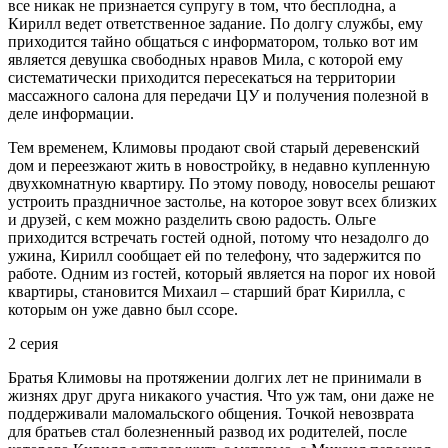
все никак не признается супругу в том, что бесплодна, а
Кирилл ведет ответственное задание. По долгу службы, ему
приходится тайно общаться с информатором, только вот им
является девушка свободных нравов Мила, с которой ему
систематически приходится пересекаться на территории
массажного салона для передачи ЦУ и получения полезной в
деле информации.
Тем временем, Климовы продают свой старый деревенский
дом и переезжают жить в новостройку, в недавно купленную
двухкомнатную квартиру. По этому поводу, новоселы решают
устроить праздничное застолье, на которое зовут всех близких
и друзей, с кем можно разделить свою радость. Ольге
приходится встречать гостей одной, потому что незадолго до
ужина, Кирилл сообщает ей по телефону, что задержится по
работе. Одним из гостей, который является на порог их новой
квартиры, становится Михаил – старший брат Кирилла, с
которым он уже давно был ссоре.
2 серия
Братья Климовы на протяжении долгих лет не принимали в
жизнях друг друга никакого участия. Что уж там, они даже не
поддерживали маломальского общения. Точкой невозврата
для братьев стал болезненный развод их родителей, после