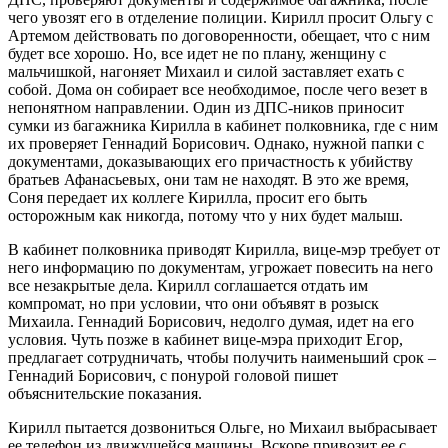
чего увозят его в отделение полиции. Кирилл просит Ольгу с
Артемом действовать по договоренности, обещает, что с ним
будет все хорошо. Но, все идет не по плану, женщину с
мальчишкой, нагоняет Михаил и силой заставляет ехать с
собой. Дома он собирает все необходимое, после чего везет в
непонятном направлении. Один из ДПС-ников приносит
сумки из багажника Кирилла в кабинет полковника, где с ним
их проверяет Геннадий Борисович. Однако, нужной папки с
документами, доказывающих его причастность к убийству
братьев Афанасьевых, они там не находят. В это же время,
Соня передает их коллеге Кирилла, просит его быть
осторожным как никогда, потому что у них будет малыш.
В кабинет полковника приводят Кирилла, вице-мэр требует от
него информацию по документам, угрожает повесить на него
все незакрытые дела. Кирилл соглашается отдать им
компромат, но при условии, что они объявят в розыск
Михаила. Геннадий Борисович, недолго думая, идет на его
условия. Чуть позже в кабинет вице-мэра приходит Егор,
предлагает сотрудничать, чтобы получить наименьший срок –
Геннадий Борисович, с понурой головой пишет
объяснительские показания.
Кирилл пытается дозвониться Ольге, но Михаил выбрасывает
ее телефон из движущейся машины. Вскоре привозит ее с