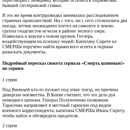
переговорах с немцами), которые остались в подземельях
бывшей гитлеровской ставки.
В это же время контрразведка занималась расследованием
странных происшествий. Ни с того, ни с сего столкнулись два
поезда, летчик неожиданно влетел на самолете в землю,
группа геодезистов исчезла в районе лесного озера.
Появилась и версия о новом оружии Гитлера,
воздействующем на психику людей: Капитану Сироте из
СМЕРШа поручено найти вражеского агента и первым
разыскать документы.
Подробный пересказ сюжета сериала «Смерть шпионам!»
по сериям
1 серия
Под Виницей кто-то пускает под откос поезд, но причина
диверсии неизвестна. В Киеве считают, что это дело рук
немецкого шпиона. Генерал Полуноченко полковник
Тарасенко направляют в местный гарнизон под видом
военного корреспондента, капитана СМЕРШа Ивана Сироту,
чтобы найти и обезвредить предателя.
2 серия