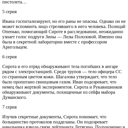
пистолета…
5 серия
Ивана госпитализируют, но его раны не опасны. Однако он не
может вспомнить лицо стрелявшего в него человека. Полицай
Опенько, помогающий Сироте в расследовании, неожиданно
узнает голос подруги Зины — Лизы Полозовой. Именно она
была в секретной лаборатории вместе с профессором
Арнгольцем.
6 серия
Сирота и его отряд обнаруживают тела погибших в ангаре
рядом с электростанцией. Среди трупов — тело офицера СС
со странным цветом кожи. Шагалова утверждает, что тело
было пропитано свинцовым газом. Иван подозревает, что
немец был жертвой экспериментов. Сирота и Рукавишников
обнаруживают документы, похищенные из сейфа майора
Думанского.
7 серия
Изучив секретные документы, Сирота понимает, что
большинство протоколов подделаны. Он подозревает
начальника взвода связи лейтенанта Летягина. Полуноченко и