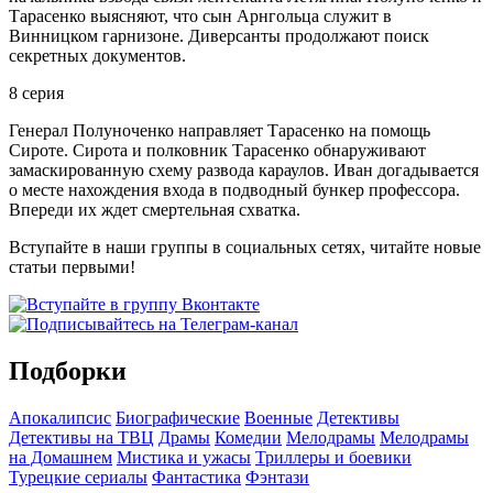
Тарасенко выясняют, что сын Арнгольца служит в
Винницком гарнизоне. Диверсанты продолжают поиск
секретных документов.
8 серия
Генерал Полуноченко направляет Тарасенко на помощь
Сироте. Сирота и полковник Тарасенко обнаруживают
замаскированную схему развода караулов. Иван догадывается
о месте нахождения входа в подводный бункер профессора.
Впереди их ждет смертельная схватка.
Вступайте в наши группы в социальных сетях, читайте новые
статьи первыми!
Подборки
Апокалипсис
Биографические
Военные
Детективы
Детективы на ТВЦ
Драмы
Комедии
Мелодрамы
Мелодрамы
на Домашнем
Мистика и ужасы
Триллеры и боевики
Турецкие сериалы
Фантастика
Фэнтази