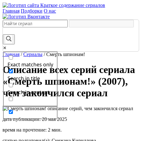
Краткое содержание сериалов
Главная
Подборки
О нас
Главная
/
Сериалы
/
Смерть шпионам!
Exact matches only
Описание всех серий сериала
Search in title
«Смерть шпионам!» (2007),
чем закончился сериал
Search in content
дата публикации: 20 мая 2025
время на прочтение: 2 мин.
статью подготовил(а): Снежана Кириллова