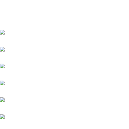
Мелодрамы на Домашнем
Мистика и ужасы
Триллеры
и боевики
Турецкие сериалы
Фантастика
Фэнтази
Популярное
Верить - не верить
20.05.2025
Холодное сердце
20.05.2025
Шрам
20.05.2025
Вишенка на торте
6.06.2025
Серёжки с сапфирами
20.05.2025
Загадка на двоих-2. Пропавший пациент
20.05.2025