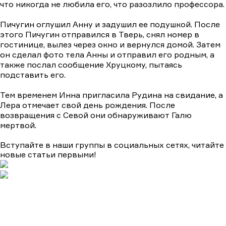
что никогда не любила его, что разозлило профессора.
Пичугин оглушил Анну и задушил ее подушкой. После
этого Пичугин отправился в Тверь, снял номер в
гостинице, вылез через окно и вернулся домой. Затем
он сделал фото тела Анны и отправил его родным, а
также послал сообщение Хруцкому, пытаясь
подставить его.
Тем временем Инна пригласила Рудина на свидание, а
Лера отмечает свой день рождения. После
возвращения с Севой они обнаруживают Галю
мертвой.
Вступайте в наши группы в социальных сетях, читайте
новые статьи первыми!
Подборки
Апокалипсис
Биографические
Военные
Детективы
Детективы на ТВЦ
Драмы
Комедии
Мелодрамы