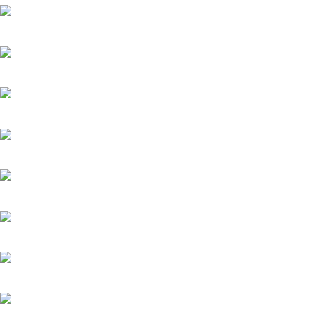
Мажор-4
22.05.2026
Тайфун
20.05.2025
Лучик
20.05.2025
История его служанки
6.08.2026
Убийства по пятницам
20.05.2025
Яблоневый сад
20.05.2025
Феникс
20.05.2025
Загадка на двоих-3. Развод