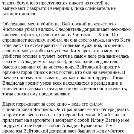
такого безумного преступления никого из гостей не
выпускают с закрытой вечеринки, пока следователь не
закончит допрос.
Обследовав место убийства, Вайтовский выясняет, что
Чистякова убили вилкой. Следователь допрашивает несколько
ключевых фигур, среди них жену Чистякова – Катю. Он
спрашивает девушку, любила ли она своего мужа, на что Катя
отвечает, что всем нравиться сильные мужчины, особенно,
если они могут добиться успеха. Катя врет, что в момент
убийства отошла в туалет (хотя на самом деле она занималась
сексом с Аркадием на корабле), но молодой следователь
быстро выводит её на чистую воду. Вайтовский просит у
организаторов список всех гостей, кто был на вечеринке. В
начале они ему отказывают, так как пока нет ордера. Тогда
Владислав грозит увези всех находящихся в резиденции в
отделении и держать там долго до выяснения обстоятельств,
тогда списки ему предоставляют.
Дарис переживает за своё кино – ведь его фильм
финансировал Чистяков. Он спрашивает её что теперь делать
и просит вывести его на партнеров Чистяков. Юрий Палыч
прилетает на вертолёте и забирает с собой Илону Вагнер и её
подругу, но не берет с собой Аркадия Булавкина. Тем
временем Вайтовский допрашивает бывшую жену убитого