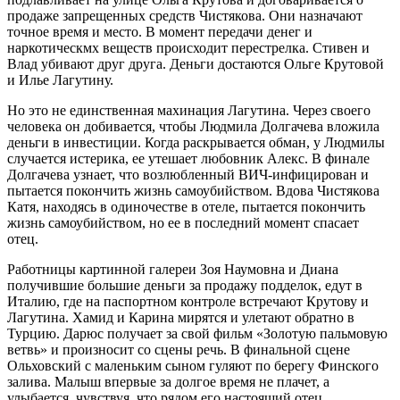
продаже запрещенных средств Чистякова. Они назначают
точное время и место. В момент передачи денег и
наркотическмх веществ происходит перестрелка. Стивен и
Влад убивают друг друга. Деньги достаются Ольге Крутовой
и Илье Лагутину.
Но это не единственная махинация Лагутина. Через своего
человека он добивается, чтобы Людмила Долгачева вложила
деньги в инвестиции. Когда раскрывается обман, у Людмилы
случается истерика, ее утешает любовник Алекс. В финале
Долгачева узнает, что возлюбленный ВИЧ-инфицирован и
пытается покончить жизнь самоубийством. Вдова Чистякова
Катя, находясь в одиночестве в отеле, пытается покончить
жизнь самоубийством, но ее в последний момент спасает
отец.
Работницы картинной галереи Зоя Наумовна и Диана
получившие большие деньги за продажу подделок, едут в
Италию, где на паспортном контроле встречают Крутову и
Лагутина. Хамид и Карина мирятся и улетают обратно в
Турцию. Дарюс получает за свой фильм «Золотую пальмовую
ветвь» и произносит со сцены речь. В финальной сцене
Ольховский с маленьким сыном гуляют по берегу Финского
залива. Малыш впервые за долгое время не плачет, а
улыбается, чувствуя, что рядом его настоящий отец.