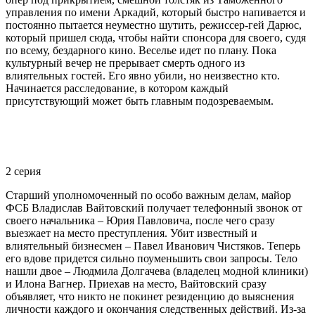
управления по имени Аркадий, который быстро напивается и
постоянно пытается неуместно шутить, режиссер-гей Дарюс,
который пришел сюда, чтобы найти спонсора для своего, судя
по всему, бездарного кино. Веселье идет по плану. Пока
культурный вечер не прерывает смерть одного из
влиятельных гостей. Его явно убили, но неизвестно кто.
Начинается расследование, в котором каждый
присутствующий может быть главным подозреваемым.
2 серия
Старший уполномоченный по особо важным делам, майор
ФСБ Владислав Вайтовский получает телефонный звонок от
своего начальника – Юрия Павловича, после чего сразу
выезжает на место преступления. Убит известный и
влиятельный бизнесмен – Павел Иванович Чистяков. Теперь
его вдове придется сильно поуменьшить свои запросы. Тело
нашли двое – Людмила Долгачева (владелец модной клиники)
и Илона Вагнер. Приехав на место, Вайтовский сразу
объявляет, что никто не покинет резиденцию до выяснения
личности каждого и окончания следственных действий. Из-за