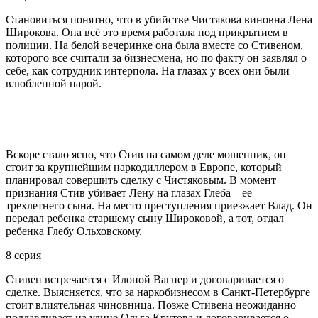
Становиться понятно, что в убийстве Чистякова виновна Лена
Широкова. Она всё это время работала под прикрытием в
полиции. На белой вечеринке она была вместе со Стивеном,
которого все считали за бизнесмена, но по факту он заявлял о
себе, как сотрудник интерпола. На глазах у всех они были
влюбленной парой.
Вскоре стало ясно, что Стив на самом деле мошенник, он
стоит за крупнейшим наркодиллером в Европе, который
планировал совершить сделку с Чистяковым. В момент
признания Стив убивает Лену на глазах Глеба – ее
трехлетнего сына. На место преступления приезжает Влад. Он
передал ребенка старшему сыну Широковой, а тот, отдал
ребенка Глебу Ольховскому.
8 серия
Стивен встречается с Илоной Вагнер и договаривается о
сделке. Выясняется, что за наркобизнесом в Санкт-Петербурге
стоит влиятельная чиновница. Позже Стивена неожиданно
подлавливает на улице Ольга Крутова и договаривается о