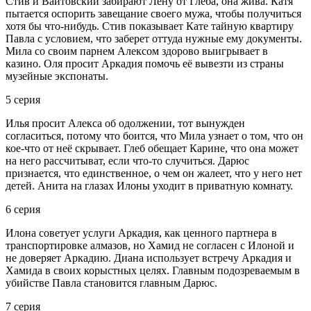
Стив и Вайтовский забирают Лену от Глеба, она жива. Катя
пытается оспорить завещание своего мужа, чтобы получиться
хотя бы что-нибудь. Стив показывает Кате тайную квартиру
Павла с условием, что заберет оттуда нужные ему документы.
Мила со своим парнем Алексом здорово выигрывает в
казино. Оля просит Аркадия помочь её вывезти из страны
музейные экспонаты.
5 серия
Илья просит Алекса об одолжении, тот вынужден
согласиться, потому что боится, что Мила узнает о том, что он
кое-что от неё скрывает. Глеб обещает Карине, что она может
на него рассчитыват, если что-то случиться. Дарюс
признается, что единственное, о чем он жалеет, что у него нет
детей. Анита на глазах Илоны уходит в приватную комнату.
6 серия
Илона советует услуги Аркадия, как ценного партнера в
транспортировке алмазов, но Хамид не согласен с Илоной и
не доверяет Аркадию. Диана использует встречу Аркадия и
Хамида в своих корыстных целях. Главным подозреваемым в
убийстве Павла становится главным Дарюс.
7 серия