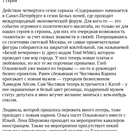
1 серия
Действие четвертого сезон сериала «Содержанки» начинается
в Санкт-Петербурге в сезон Белых ночей, где проходит
международный экономический форум. Для кого-то — это
событие огромного политического масштаба, но только не для
наших героев и героинь, для них это очередная возможность
«нажиться» за счет новых знакомств и связей. Попрощавшись
со сплетнями светской Москвы, ее самые примечательные
фигуры собираются на закрытой коктейльной, так называемой
«Белой вечеринке» (с дресс-кодом Total White), которую
проводит сам мэр города. У них теперь новые платья и
любовники, но все те же порочные привычки. Глеб
Ольховский уже вышел из тюрьмы — он-то и руководит
бизнес-проектом. Ранее сбежавшая от Чистякова Карина
приезжает с новым мужем — турецким бизнесменом
Хамидом Абсом. Сам Чистяков теперь встречается с Катей – у
нее окрашенные в белый цвет ресницы, подаренный мужем
статус депутата и явно жгучее желание заняться с кем-нибудь
сексом.
Людмила, которой пришлось пережить много потерь, тоже
приходит с новым парнем. Ольга пасет Ольховского вместе с
Ильей. Лена Широкова приходит на мероприятие кавалером
иностранцем. Также на мероприятии присутствует некий
опер под прикрытием, смешной толстяк из Таможенного