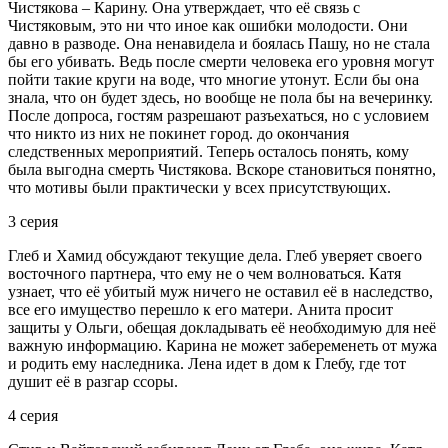
Чистякова – Карину. Она утверждает, что её связь с
Чистяковым, это ни что иное как ошибки молодости. Они
давно в разводе. Она ненавидела и боялась Пашу, но не стала
бы его убивать. Ведь после смерти человека его уровня могут
пойти такие круги на воде, что многие утонут. Если бы она
знала, что он будет здесь, но вообще не пола бы на вечеринку.
После допроса, гостям разрешают разъехаться, но с условием
что никто из них не покинет город. до окончания
следственных мероприятий. Теперь осталось понять, кому
была выгодна смерть Чистякова. Вскоре становиться понятно,
что мотивы были практически у всех присутствующих.
3 серия
Глеб и Хамид обсуждают текущие дела. Глеб уверяет своего
восточного партнера, что ему не о чем волноваться. Катя
узнает, что её убитый муж ничего не оставил её в наследство,
все его имущество перешло к его матери. Анита просит
защиты у Ольги, обещая докладывать её необходимую для неё
важную информацию. Карина не может забеременеть от мужа
и родить ему наследника. Лена идет в дом к Глебу, где тот
душит её в разгар ссоры.
4 серия